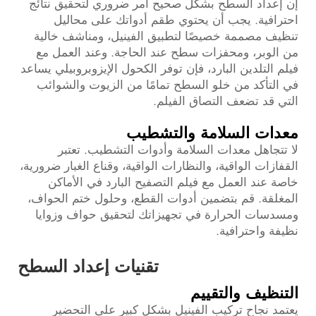
إن إعداد السطح بشكل صحيح أمر ضروري لتحقيق نتائج
احترافية. يجب أن يحتوي طقم أدواتك على محاليل
تنظيف مصممة خصيصًا لتطبيق الفينيل، ومناشف خالية
من الوبر، ومحفزات سطح عند الحاجة. وعند العمل مع
فيلم التلدين البارد، فإن توفر الكحول الإيزوبروبيلي يساعد
في التأكد من خلو السطح تمامًا من الزيوت والشوائب
التي قد تضعف التصاق الفيلم.
معدات السلامة والتشطيب
لا تتجاهل معدات السلامة وأدوات التشطيب. تعتبر
القفازات الواقية، والنظارات الواقية، وقناع الغبار ضرورية،
خاصة عند العمل مع فيلم التصفيح البارد في الأماكن
المغلقة. قم بتضمين أدوات القطع، وحلول ختم الحواف،
ومسدسات الحرارة في تجهيزاتك لتحقيق حواف وزوايا
نظيفة واحترافية.
تقنيات إعداد السطح
التنظيف والتقييم
يعتمد نجاح تركيب الفينيل بشكل كبير على التحضير