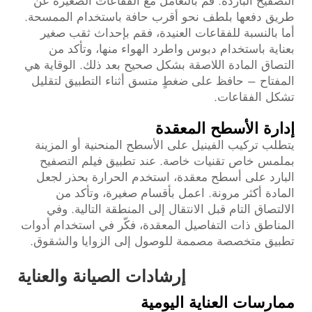
التصفيح الباردة. قم بالتعامل مع الفقاعات الصغيرة عن
طريق دفعها بلطف نحو أقرب حافة باستخدام الممسحة.
أما بالنسبة للفقاعات العنيدة، فقم بإحداث ثقب صغير
بعناية باستخدام دبوس واطرد الهواء منها، وتأكد من
التصاق المادة اللاصقة بشكل صحيح بعد ذلك. الوقاية هي
المفتاح – حافظ على ضغطٍ متسق أثناء التطبيق لتقليل
تشكل الفقاعات.
إدارة الأسطح المعقدة
يتطلب تركيب الفينيل على الأسطح المنحنية أو المزينة
بملمس خاص تقنيات خاصة. عند تطبيق فيلم التصفيح
البارد على أسطح معقدة، استخدم الحرارة بحذر لجعل
المادة أكثر مرونة. اعمل بأقسام صغيرة، وتأكد من
الالتصاق التام قبل الانتقال إلى المنطقة التالية. وفي
المناطق ذات التفاصيل المعقدة، فكّر في استخدام أدوات
تطبيق متخصصة مصممة للوصول إلى الزوايا والشقوق.
إرشادات الصيانة والعناية
ممارسات العناية اليومية