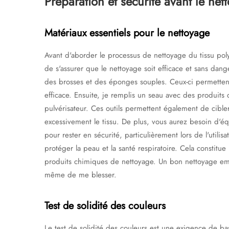
Préparation et sécurité avant le net
Matériaux essentiels pour le nettoyage
Avant d'aborder le processus de nettoyage du tissu polye
de s'assurer que le nettoyage soit efficace et sans da
des brosses et des éponges souples. Ceux-ci permetten
efficace. Ensuite, je remplis un seau avec des produits 
pulvérisateur. Ces outils permettent également de cibler
excessivement le tissu. De plus, vous aurez besoin d
pour rester en sécurité, particulièrement lors de l'utili
protéger la peau et la santé respiratoire. Cela constitu
produits chimiques de nettoyage. Un bon nettoyage em
même de me blesser.
Test de solidité des couleurs
Le test de solidité des couleurs est une exigence de bas