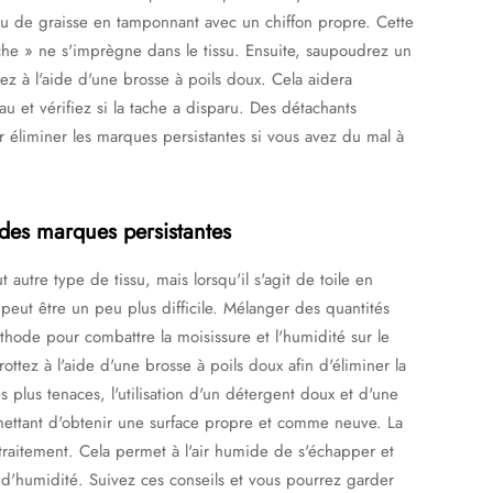
ou de graisse en tamponnant avec un chiffon propre. Cette
che » ne s'imprègne dans le tissu. Ensuite, saupoudrez un
tez à l'aide d'une brosse à poils doux. Cela aidera
au et vérifiez si la tache a disparu. Des détachants
r éliminer les marques persistantes si vous avez du mal à
 des marques persistantes
t autre type de tissu, mais lorsqu'il s'agit de toile en
 peut être un peu plus difficile. Mélanger des quantités
thode pour combattre la moisissure et l'humidité sur le
ottez à l'aide d'une brosse à poils doux afin d'éliminer la
 plus tenaces, l'utilisation d'un détergent doux et d'une
ettant d'obtenir une surface propre et comme neuve. La
traitement. Cela permet à l'air humide de s'échapper et
t d'humidité. Suivez ces conseils et vous pourrez garder