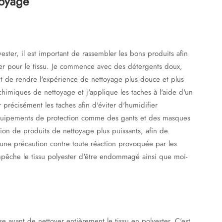
toyage
ster, il est important de rassembler les bons produits afin
nger pour le tissu. Je commence avec des détergents doux,
t de rendre l'expérience de nettoyage plus douce et plus
chimiques de nettoyage et j'applique les taches à l'aide d'un
 précisément les taches afin d'éviter d'humidifier
'équipements de protection comme des gants et des masques
sation de produits de nettoyage plus puissants, afin de
e une précaution contre toute réaction provoquée par les
pêche le tissu polyester d'être endommagé ainsi que moi-
e avant de nettoyer entièrement le tissu en polyester. C'est