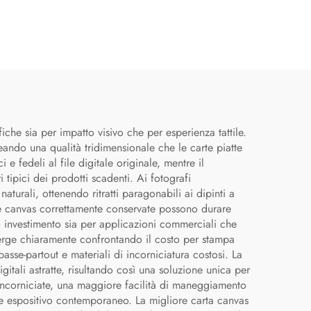
iche sia per impatto visivo che per esperienza tattile.
ando una qualità tridimensionale che le carte piatte
 fedeli al file digitale originale, mentre il
 tipici dei prodotti scadenti. Ai fotografi
aturali, ottenendo ritratti paragonabili ai dipinti a
ampe canvas correttamente conservate possono durare
o investimento sia per applicazioni commerciali che
merge chiaramente confrontando il costo per stampa
asse-partout e materiali di incorniciatura costosi. La
digitali astratte, risultando così una soluzione unica per
o incorniciate, una maggiore facilità di maneggiamento
ile espositivo contemporaneo. La migliore carta canvas