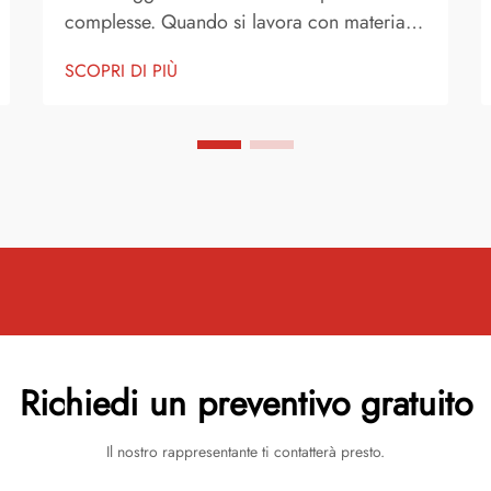
complesse. Quando si lavora con materiali
in fogli riflettenti su superfici curve, evitare
SCOPRI DI PIÙ
il sollevamento dei bordi è una delle sfide
più critiche per produttori e installatori. Le
proprietà uniche dei materiali riflettenti...
Richiedi un preventivo gratuito
Il nostro rappresentante ti contatterà presto.