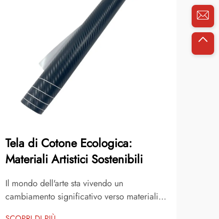
Tela di Cotone Ecologica:
I 1
Materiali Artistici Sostenibili
ter
con
Il mondo dell'arte sta vivendo un
cambiamento significativo verso materiali
Il vi
sostenibili, poiché gli artisti diventano
sett
SCOPRI DI PIÙ