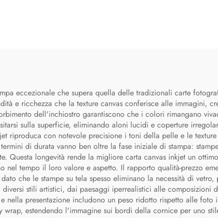
ampa eccezionale che supera quella delle tradizionali carte fotograf
tà e ricchezza che la texture canvas conferisce alle immagini, cre
rbimento dell'inchiostro garantiscono che i colori rimangano vivaci e
tarsi sulla superficie, eliminando aloni lucidi e coperture irregolari
t riproduca con notevole precisione i toni della pelle e le texture n
 in termini di durata vanno ben oltre la fase iniziale di stampa: st
. Questa longevità rende la migliore carta canvas inkjet un ottim
o nel tempo il loro valore e aspetto. Il rapporto qualità-prezzo e
 dato che le stampe su tela spesso eliminano la necessità di vetro, p
 diversi stili artistici, dai paesaggi iperrealistici alle composizioni 
ne e nella presentazione includono un peso ridotto rispetto alle fot
llery wrap, estendendo l'immagine sui bordi della cornice per uno st