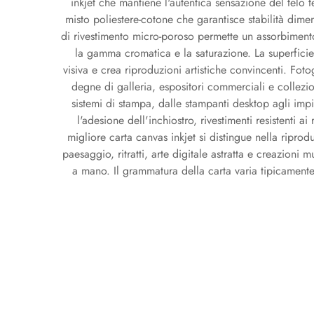
inkjet che mantiene l'autentica sensazione del telo 
misto poliestere-cotone che garantisce stabilità di
di rivestimento micro-poroso permette un assorbiment
la gamma cromatica e la saturazione. La superficie t
visiva e crea riproduzioni artistiche convincenti. Fotog
degne di galleria, espositori commerciali e collezion
sistemi di stampa, dalle stampanti desktop agli imp
l'adesione dell'inchiostro, rivestimenti resistenti
migliore carta canvas inkjet si distingue nella riprod
paesaggio, ritratti, arte digitale astratta e creazioni m
a mano. Il grammatura della carta varia tipicament