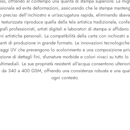
teso, offrendo al contempo una qualità di stampa superiore. La migl
mensionale ed evita deformazioni, assicurando che le stampe manten
o preciso dell'inchiostro e un'asciugatura rapida, eliminando sbav
esturizzata riproduce quella della tela artistica tradizionale, confer
rafi professionisti, artisti digitali e laboratori di stampa si affidan
i artistiche personali. La compatibilità della carta con inchiostri a
ianti di produzione in grande formato. Le innovazioni tecnologiche 
 ai raggi UV che prevengono lo scolorimento e una composizione priv
uzione di dettagli fini, sfumature morbide e colori vivaci su tutto lo
ultimediali. Le sue proprietà resistenti all'acqua consentono ulteriori
e da 340 a 400 GSM, offrendo una consistenza robusta e una qualità 
ogni contesto.