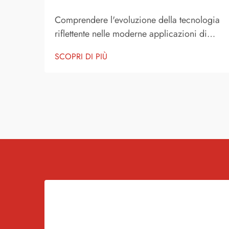
Comprendere l'evoluzione della tecnologia
riflettente nelle moderne applicazioni di
sicurezza. Il progresso dei materiali
SCOPRI DI PIÙ
riflettenti ha rivoluzionato le applicazioni di
sicurezza in vari settori, dai segnali stradali
agli equipaggiamenti di protezione
individuale. All'avanguardia ...