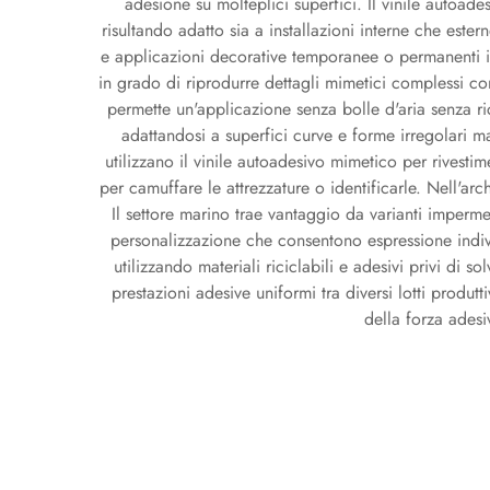
adesione su molteplici superfici. Il vinile autoad
risultando adatto sia a installazioni interne che este
e applicazioni decorative temporanee o permanenti in 
in grado di riprodurre dettagli mimetici complessi con
permette un'applicazione senza bolle d'aria senza ric
adattandosi a superfici curve e forme irregolari m
utilizzano il vinile autoadesivo mimetico per rivestim
per camuffare le attrezzature o identificarle. Nell'ar
Il settore marino trae vantaggio da varianti imperm
personalizzazione che consentono espressione indivi
utilizzando materiali riciclabili e adesivi privi di
prestazioni adesive uniformi tra diversi lotti produ
della forza adesiv