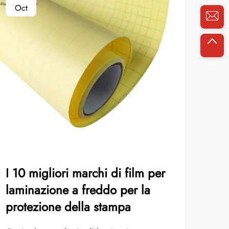
Oct
No
I 10 migliori marchi di film per
Com
laminazione a freddo per la
cot
protezione della stampa
da 