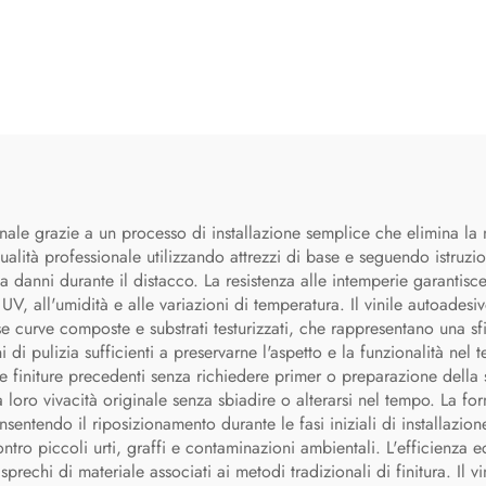
nale grazie a un processo di installazione semplice che elimina la 
qualità professionale utilizzando attrezzi di base e seguendo istruzio
da danni durante il distacco. La resistenza alle intemperie garantis
 UV, all'umidità e alle variazioni di temperatura. Il vinile autoades
 curve composte e substrati testurizzati, che rappresentano una sfid
 pulizia sufficienti a preservarne l'aspetto e la funzionalità nel t
finiture precedenti senza richiedere primer o preparazione della sup
loro vivacità originale senza sbiadire o alterarsi nel tempo. La for
ntendo il riposizionamento durante le fasi iniziali di installazione.
ontro piccoli urti, graffi e contaminazioni ambientali. L'efficienza
rechi di materiale associati ai metodi tradizionali di finitura. Il 