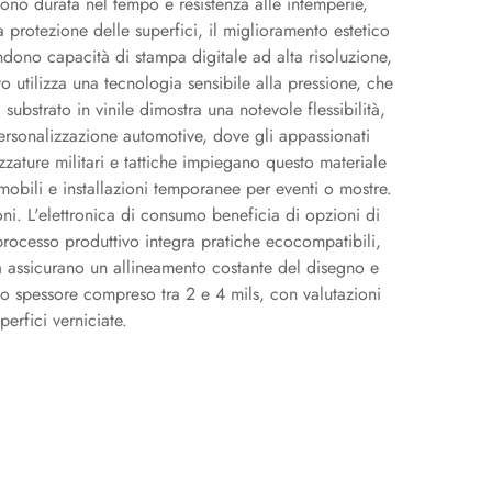
cono durata nel tempo e resistenza alle intemperie,
a protezione delle superfici, il miglioramento estetico
ndono capacità di stampa digitale ad alta risoluzione,
o utilizza una tecnologia sensibile alla pressione, che
ubstrato in vinile dimostra una notevole flessibilità,
personalizzazione automotive, dove gli appassionati
ezzature militari e tattiche impiegano questo materiale
 mobili e installazioni temporanee per eventi o mostre.
ni. L'elettronica di consumo beneficia di opzioni di
processo produttivo integra pratiche ecocompatibili,
ità assicurano un allineamento costante del disegno e
uno spessore compreso tra 2 e 4 mils, con valutazioni
perfici verniciate.