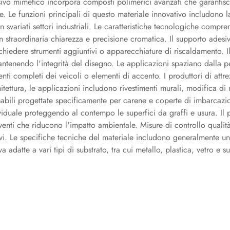
esivo mimetico incorpora composti polimerici avanzati che garantis
rne. Le funzioni principali di questo materiale innovativo includono l
svariati settori industriali. Le caratteristiche tecnologiche compre
 straordinaria chiarezza e precisione cromatica. Il supporto adesiv
hiedere strumenti aggiuntivi o apparecchiature di riscaldamento. Il s
antenendo l'integrità del disegno. Le applicazioni spaziano dalla 
enti completi dei veicoli o elementi di accento. I produttori di attr
chitettura, le applicazioni includono rivestimenti murali, modifica di
eabili progettate specificamente per carene e coperte di imbarcazio
duale proteggendo al contempo le superfici da graffi e usura. Il 
 solventi che riducono l'impatto ambientale. Misure di controllo qual
ttivi. Le specifiche tecniche del materiale includono generalmente 
a adatte a vari tipi di substrato, tra cui metallo, plastica, vetro e su