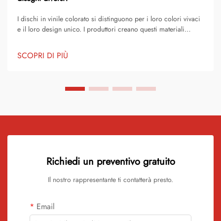
I dischi in vinile colorato si distinguono per i loro colori vivaci
e il loro design unico. I produttori creano questi materiali
aggiungendo pigmenti o coloranti al materiale di vinile grezzo.
Questo processo trasforma i normali dischi in meravigliose
SCOPRI DI PIÙ
opere d'arte. Ogni disco diventa...
Richiedi un preventivo gratuito
Il nostro rappresentante ti contatterà presto.
Email