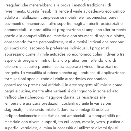
irregolari che metterebbero alla prova i metodi tradizionali di
rivestimento. Questa flessibilità rende il vinile autoadesivo economico
adatto a installazioni complesse su mobili, elettrodomestici, pareti,
pavimenti e innumerevoli altre superfici negli ambienti residenziali e
commerciali. Le possibilità di progettazione si ampliano ulteriormente
grazie alla compatibilità del materiale con strumenti di taglio e plotter,
consentendo forme personalizzate, testi e motivi intricati che rendono
gli spazi unici secondo le preferenze individuali. I progettisti
apprezzano come il vinile autoadesivo economico colmi il divario tra
aspetto di pregio e limiti di bilancio pratici, permettendo loro di
ottenere un aspetto premium senza superare i vincoli finanziari del
progetto. La versatilità si estende anche agli ambienti di applicazione:
formulazioni specializzate di vinile autoadesivo economico
garantiscono prestazioni affidabili in aree soggette all'umidità come
bagni e cucine, mentre altre varianti si distinguono in zone ad alto
traffico che richiedono maggiore durata. La resistenza alle
temperature assicura prestazioni costanti durante le variazioni
stagionali, mantenendo intatte l'aderenza e l'integrità estetica
indipendentemente dalle fluttuazioni ambientali. La compatibilità del
materiale con diversi supporti, tra cui legno, metallo, vetro, plastica e
superfici verniciate, elimina la necessità di utilizzare diversi tipi di