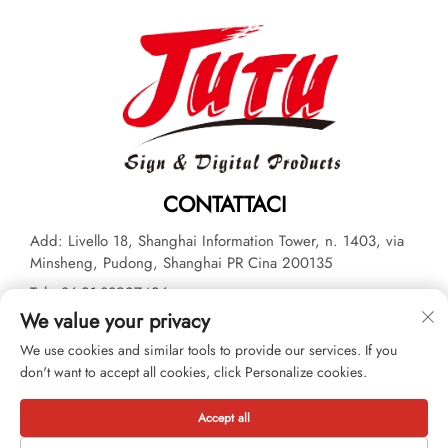
CONTATTACI
Add: Livello 18, Shanghai Information Tower, n. 1403, via
Minsheng, Pudong, Shanghai PR Cina 200135
Tel:
+86-21-33927426
We value your privacy
E-mail:
[email protected]
We use cookies and similar tools to provide our services. If you
don't want to accept all cookies, click Personalize cookies.
Diritto d'autore © 2026 JUTU New Materials Technology Limited
Tutti i diritti riservati. -
Informativa sulla privacy
Accept all