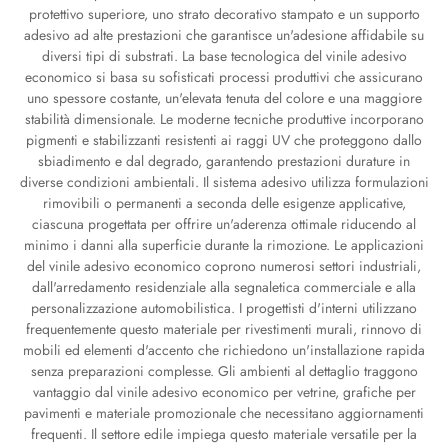
protettivo superiore, uno strato decorativo stampato e un supporto
adesivo ad alte prestazioni che garantisce un'adesione affidabile su
diversi tipi di substrati. La base tecnologica del vinile adesivo
economico si basa su sofisticati processi produttivi che assicurano
uno spessore costante, un'elevata tenuta del colore e una maggiore
stabilità dimensionale. Le moderne tecniche produttive incorporano
pigmenti e stabilizzanti resistenti ai raggi UV che proteggono dallo
sbiadimento e dal degrado, garantendo prestazioni durature in
diverse condizioni ambientali. Il sistema adesivo utilizza formulazioni
rimovibili o permanenti a seconda delle esigenze applicative,
ciascuna progettata per offrire un'aderenza ottimale riducendo al
minimo i danni alla superficie durante la rimozione. Le applicazioni
del vinile adesivo economico coprono numerosi settori industriali,
dall'arredamento residenziale alla segnaletica commerciale e alla
personalizzazione automobilistica. I progettisti d'interni utilizzano
frequentemente questo materiale per rivestimenti murali, rinnovo di
mobili ed elementi d'accento che richiedono un'installazione rapida
senza preparazioni complesse. Gli ambienti al dettaglio traggono
vantaggio dal vinile adesivo economico per vetrine, grafiche per
pavimenti e materiale promozionale che necessitano aggiornamenti
frequenti. Il settore edile impiega questo materiale versatile per la