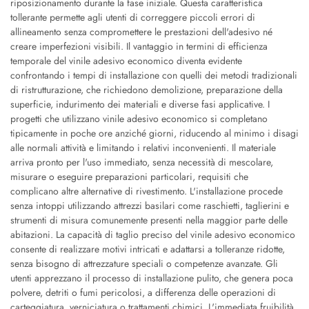
riposizionamento durante la fase iniziale. Questa caratteristica
tollerante permette agli utenti di correggere piccoli errori di
allineamento senza compromettere le prestazioni dell'adesivo né
creare imperfezioni visibili. Il vantaggio in termini di efficienza
temporale del vinile adesivo economico diventa evidente
confrontando i tempi di installazione con quelli dei metodi tradizionali
di ristrutturazione, che richiedono demolizione, preparazione della
superficie, indurimento dei materiali e diverse fasi applicative. I
progetti che utilizzano vinile adesivo economico si completano
tipicamente in poche ore anziché giorni, riducendo al minimo i disagi
alle normali attività e limitando i relativi inconvenienti. Il materiale
arriva pronto per l'uso immediato, senza necessità di mescolare,
misurare o eseguire preparazioni particolari, requisiti che
complicano altre alternative di rivestimento. L'installazione procede
senza intoppi utilizzando attrezzi basilari come raschietti, taglierini e
strumenti di misura comunemente presenti nella maggior parte delle
abitazioni. La capacità di taglio preciso del vinile adesivo economico
consente di realizzare motivi intricati e adattarsi a tolleranze ridotte,
senza bisogno di attrezzature speciali o competenze avanzate. Gli
utenti apprezzano il processo di installazione pulito, che genera poca
polvere, detriti o fumi pericolosi, a differenza delle operazioni di
carteggiatura, verniciatura o trattamenti chimici. L'immediata fruibilità