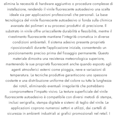
elimina la necessità di hardware aggiuntivo o procedure complesse di
installazione, rendendo il vinile fluorescente autoadesivo una scelta
ideale sia per applicazioni professionali che personali. La base
tecnologica del vinile fluorescente autoadesivo si fonda sulla chimica
avanzata dei polimeri e su processi produttivi di precisione. Il
substrato in vinile offre un'eccellente durabilità e flessibilità, mentre il
rivestimento fluorescente mantiene l'integrità cromatica in diverse
condizioni ambientali. Il sistema adesivo presenta proprietà
riposizionabili durante l'applicazione iniziale, consentendo un
posizionamento preciso prima del fissaggio permanente. Questo
materiale dimostra una resistenza meteorologica superiore,
mantenendo le sue proprietà fluorescenti anche quando esposto agli
agenti atmosferici esterni come pioggia, neve e variazioni di
temperatura. Le tecniche produttive garantiscono uno spessore
costante e una distribuzione uniforme del colore su tutta la lunghezza
dei rotoli, eliminando eventuali irregolarità che potrebbero
compromettere l'impatto visivo. La texture superficiale del vinile
fluorescente autoadesivo è compatibile con diversi metodi di stampa,
inclusi serigrafia, stampa digitale e sistemi di taglio del vinile. Le
applicazioni coprono numerosi settori e utilizzi, dai cartelli di
sicurezza in ambienti industriali ai grafici promozionali nel retail. I