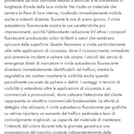
provenienti da fonti luminose naturali e artificiali e le convertono in
lunghezze d'onda della luce visibile. Ne risulta un materiale che
sembra brillare di luce interna, risultando immediatamente visibile
anche a notevoli distanze. Durante le ore di pieno giorno, il vinile
autoadesivo fluorescente mostra le sue caratteristiche più
impressionanti, poiché l'abbondante radiazione UV attiva i composti
fluorescenti producendo colori brillanti e saturi che sembrano
spiccare dalla superficie. Questo fenomeno si rivela particolarmente
utile nelle applicazioni di sicurezza, dove il riconoscimento immediato
può prevenire incidenti e salvare vite umane. I veicoli dei servizi di
emergenza dotati di marcature in vinile autoadesivo fluorescente
diventano immediatamente identificabili nel traffico, mentre la
segnaletica nei cantieri mantiene la visibilità anche quando
parzialmente oscurata da polvere o detriti. I vantaggi in termini di
visibilità si estendono oltre le applicazioni di sicurezza a usi
commerciali e promozionali, dove catturare l'attenzione del cliente
rappresenta un obiettivo commerciale fondamentale. Le attività al
dettaglio che utilizzano il vinile autoadesivo fluorescente per grafiche
su vetrine riportano un aumento del traffico pedonale e tassi di
coinvolgimento migliorati. La capacità del materiale di mantenere
l'intensità del colore durante tutta la giornata garantisce una
presentazione del marchio costante indipendentemente dalle