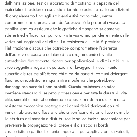
dall'installazione. Test di laboratorio dimostrano la capacità del
materiale di resistere a escursioni termiche estreme, dalle condizioni
di congelamento fino agli ambienti estivi molto caldi, senza
compromettere le prestazioni dell'adesivo né le proprietà visive. La
stabilità termica assicura che le grafiche rimangano saldamente
aderenti ed efficaci dal punto di vista visivo indipendentemente dalle
variazioni stagionali del clima. La resistenza all'umidità previene
l'infiltrazione d'acqua che potrebbe compromettere l'aderenza
dell'adesivo o causare colature di colore, rendendo il vinile
autoadesivo fluorescente idoneo per applicazioni in climi umidi o in
aree soggette a regolari operazioni di lavaggio. Il rivestimento
superficiale resiste all'attacco chimico da parte di comuni detergenti,
fluidi automobilistici e inquinanti atmosferici che potrebbero
danneggiare materiali non protetti. Questa resistenza chimica
mantiene standard di aspetto professionale per tutta la durata di vita
utile, semplificando al contempo le operazioni di manutenzione. La
resistenza meccanica protegge dai danni fisici derivanti da urti
minori, abrasione e flessione che si verificano durante l'uso normale.
La struttura del materiale distribuisce le sollecitazioni meccaniche per
prevenire la propagazione di crepe e il distacco ai bordi,
caratteristiche particolarmente importanti per applicazioni su veicoli,