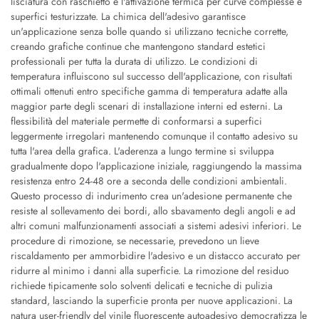
lisciatura con raschietto e l'attivazione termica per curve complesse e
superfici testurizzate. La chimica dell'adesivo garantisce
un'applicazione senza bolle quando si utilizzano tecniche corrette,
creando grafiche continue che mantengono standard estetici
professionali per tutta la durata di utilizzo. Le condizioni di
temperatura influiscono sul successo dell'applicazione, con risultati
ottimali ottenuti entro specifiche gamma di temperatura adatte alla
maggior parte degli scenari di installazione interni ed esterni. La
flessibilità del materiale permette di conformarsi a superfici
leggermente irregolari mantenendo comunque il contatto adesivo su
tutta l'area della grafica. L'aderenza a lungo termine si sviluppa
gradualmente dopo l'applicazione iniziale, raggiungendo la massima
resistenza entro 24-48 ore a seconda delle condizioni ambientali.
Questo processo di indurimento crea un'adesione permanente che
resiste al sollevamento dei bordi, allo sbavamento degli angoli e ad
altri comuni malfunzionamenti associati a sistemi adesivi inferiori. Le
procedure di rimozione, se necessarie, prevedono un lieve
riscaldamento per ammorbidire l'adesivo e un distacco accurato per
ridurre al minimo i danni alla superficie. La rimozione del residuo
richiede tipicamente solo solventi delicati e tecniche di pulizia
standard, lasciando la superficie pronta per nuove applicazioni. La
natura user-friendly del vinile fluorescente autoadesivo democratizza le