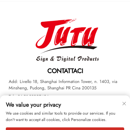
CONTATTACI
Add: Livello 18, Shanghai Information Tower, n. 1403, via
Minsheng, Pudong, Shanghai PR Cina 200135
Tel:
+86-21-33927426
We value your privacy
E-mail:
[email protected]
We use cookies and similar tools to provide our services. If you
don't want to accept all cookies, click Personalize cookies.
Diritto d'autore © 2026 JUTU New Materials Technology Limited