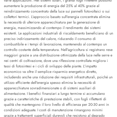
varie applicazioni. Nei sistemi solari, i grandi fogli riflettenti possono
aumentare la produzione di energia del 25% al 40% grazie al
reindirizzamento concentrato della luce sui pannelli fotovoltaici o sui
collettori termici. L'approccio basato sull'energia concentrata elimina
la necessità di ulteriore apparecchiatura per la generazione di
energia, massimizzando al contempo il rendimento dei sistemi
esistenti. Le applicazioni industriali di riscaldamento beneficiano di un
preciso indirizzamento del calore, riducendo il consumo di
combustibile e i tempi di lavorazione, mantenendo al contempo un
controllo costante della temperatura. Nell'agricoltura si registrano rese
maggiori grazie a una distribuzione ottimizzata della luce nelle serre e
nei centri di coltivazione, dove una riflessione controllata migliora i
tassi di fotosintesi e i cicli di sviluppo delle piante. L'impatto
economico va oltre il semplice risparmio energetico diretto,
includendo anche una riduzione dei requisiti infrastrutturali, poiché un
utilizzo efficiente dell'energia spesso elimina la necessità di
apparecchiature sovradimensionate o di sistemi ausiliari di
alimentazione. I benefici finanziari a lungo termine si accumulano
grazie a caratteristiche di prestazione stabili, con fogli riflettenti di
qualità che mantengono il loro livello di efficienza per 20-30 anni in
condizioni adeguate. I costi di manutenzione rimangono minimi
grazie a trattamenti superficiali durevoli che resistono al degrado