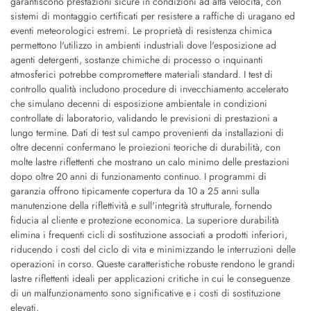
garantiscono prestazioni sicure in condizioni ad alta velocità, con
sistemi di montaggio certificati per resistere a raffiche di uragano ed
eventi meteorologici estremi. Le proprietà di resistenza chimica
permettono l'utilizzo in ambienti industriali dove l'esposizione ad
agenti detergenti, sostanze chimiche di processo o inquinanti
atmosferici potrebbe compromettere materiali standard. I test di
controllo qualità includono procedure di invecchiamento accelerato
che simulano decenni di esposizione ambientale in condizioni
controllate di laboratorio, validando le previsioni di prestazioni a
lungo termine. Dati di test sul campo provenienti da installazioni di
oltre decenni confermano le proiezioni teoriche di durabilità, con
molte lastre riflettenti che mostrano un calo minimo delle prestazioni
dopo oltre 20 anni di funzionamento continuo. I programmi di
garanzia offrono tipicamente copertura da 10 a 25 anni sulla
manutenzione della riflettività e sull'integrità strutturale, fornendo
fiducia al cliente e protezione economica. La superiore durabilità
elimina i frequenti cicli di sostituzione associati a prodotti inferiori,
riducendo i costi del ciclo di vita e minimizzando le interruzioni delle
operazioni in corso. Queste caratteristiche robuste rendono le grandi
lastre riflettenti ideali per applicazioni critiche in cui le conseguenze
di un malfunzionamento sono significative e i costi di sostituzione
elevati.