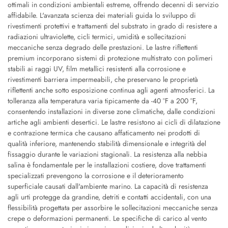
ottimali in condizioni ambientali estreme, offrendo decenni di servizio
affidabile. L'avanzata scienza dei materiali guida lo sviluppo di
rivestimenti protettivi e trattamenti del substrato in grado di resistere a
radiazioni ultraviolette, cicli termici, umidità e sollecitazioni
meccaniche senza degrado delle prestazioni. Le lastre riflettenti
premium incorporano sistemi di protezione multistrato con polimeri
stabili ai raggi UV, film metallici resistenti alla corrosione e
rivestimenti barriera impermeabili, che preservano le proprietà
riflettenti anche sotto esposizione continua agli agenti atmosferici. La
tolleranza alla temperatura varia tipicamente da -40 °F a 200 °F,
consentendo installazioni in diverse zone climatiche, dalle condizioni
artiche agli ambienti desertici. Le lastre resistono ai cicli di dilatazione
e contrazione termica che causano affaticamento nei prodotti di
qualità inferiore, mantenendo stabilità dimensionale e integrità del
fissaggio durante le variazioni stagionali. La resistenza alla nebbia
salina è fondamentale per le installazioni costiere, dove trattamenti
specializzati prevengono la corrosione e il deterioramento
superficiale causati dall'ambiente marino. La capacità di resistenza
agli urti protegge da grandine, detriti e contatti accidentali, con una
flessibilità progettata per assorbire le sollecitazioni meccaniche senza
crepe o deformazioni permanenti. Le specifiche di carico al vento