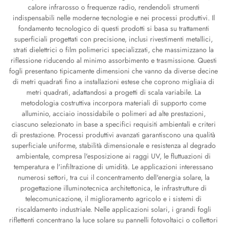
calore infrarosso o frequenze radio, rendendoli strumenti
indispensabili nelle moderne tecnologie e nei processi produttivi. Il
fondamento tecnologico di questi prodotti si basa su trattamenti
superficiali progettati con precisione, inclusi rivestimenti metallici,
strati dielettrici o film polimerici specializzati, che massimizzano la
riflessione riducendo al minimo assorbimento e trasmissione. Questi
fogli presentano tipicamente dimensioni che vanno da diverse decine
di metri quadrati fino a installazioni estese che coprono migliaia di
metri quadrati, adattandosi a progetti di scala variabile. La
metodologia costruttiva incorpora materiali di supporto come
alluminio, acciaio inossidabile o polimeri ad alte prestazioni,
ciascuno selezionato in base a specifici requisiti ambientali e criteri
di prestazione. Processi produttivi avanzati garantiscono una qualità
superficiale uniforme, stabilità dimensionale e resistenza al degrado
ambientale, compresa l'esposizione ai raggi UV, le fluttuazioni di
temperatura e l'infiltrazione di umidità. Le applicazioni interessano
numerosi settori, tra cui il concentramento dell'energia solare, la
progettazione illuminotecnica architettonica, le infrastrutture di
telecomunicazione, il miglioramento agricolo e i sistemi di
riscaldamento industriale. Nelle applicazioni solari, i grandi fogli
riflettenti concentrano la luce solare su pannelli fotovoltaici o collettori