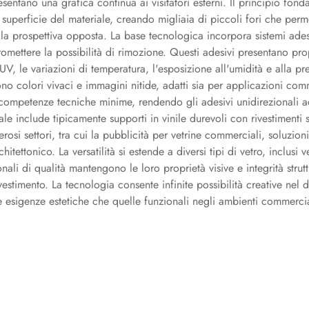
presentano una grafica continua ai visitatori esterni. Il principio fon
la superficie del materiale, creando migliaia di piccoli fori che per
a prospettiva opposta. La base tecnologica incorpora sistemi adesi
ettere la possibilità di rimozione. Questi adesivi presentano propri
UV, le variazioni di temperatura, l'esposizione all'umidità e alla 
frono colori vivaci e immagini nitide, adatti sia per applicazioni com
ompetenze tecniche minime, rendendo gli adesivi unidirezionali acces
ale include tipicamente supporti in vinile durevoli con rivestiment
si settori, tra cui la pubblicità per vetrine commerciali, soluzioni 
itettonico. La versatilità si estende a diversi tipi di vetro, inclusi 
ali di qualità mantengono le loro proprietà visive e integrità strutt
nvestimento. La tecnologia consente infinite possibilità creative ne
e esigenze estetiche che quelle funzionali negli ambienti commercial