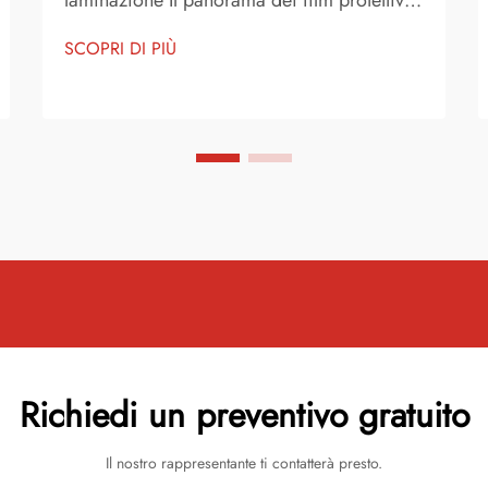
laminazione Il panorama dei film protettivi
e delle finiture è profondamente cambiato
SCOPRI DI PIÙ
negli ultimi anni, con il vinile colorato che
si è affermato come soluzione innovativa
per applicazioni commerciali e creative.
Mentre...
Richiedi un preventivo gratuito
Il nostro rappresentante ti contatterà presto.