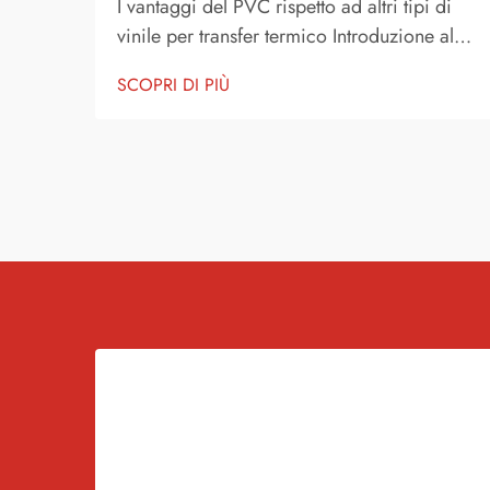
I vantaggi del PVC rispetto ad altri tipi di
vinile per transfer termico Introduzione al
vinile per transfer termico Il vinile per
SCOPRI DI PIÙ
transfer termico è uno dei metodi più
popolari per personalizzare capi
d'abbigliamento, accessori e prodotti
promozionali. È un materiale sottile e
flessibile che...