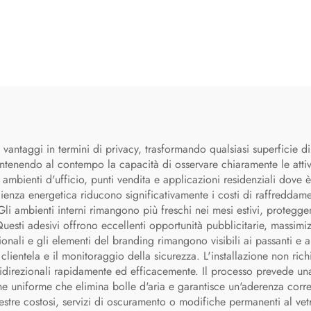
 vantaggi in termini di privacy, trasformando qualsiasi superficie di 
tenendo al contempo la capacità di osservare chiaramente le attivit
 ambienti d'ufficio, punti vendita e applicazioni residenziali dove 
fficienza energetica riducono significativamente i costi di raffredd
. Gli ambienti interni rimangono più freschi nei mesi estivi, proteg
esti adesivi offrono eccellenti opportunità pubblicitarie, massimizz
onali e gli elementi del branding rimangono visibili ai passanti e al
a clientela e il monitoraggio della sicurezza. L'installazione non ri
nidirezionali rapidamente ed efficacemente. Il processo prevede un
 uniforme che elimina bolle d'aria e garantisce un'aderenza corrett
inestre costosi, servizi di oscuramento o modifiche permanenti al vet