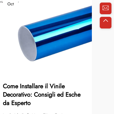
Oct
No
Come Installare il Vinile
Tel
Decorativo: Consigli ed Esche
Mate
da Esperto
Il mo