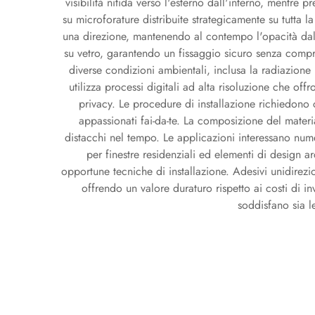
visibilità nitida verso l'esterno dall'interno, mentre 
su microforature distribuite strategicamente su tutta 
una direzione, mantenendo al contempo l'opacità dall
su vetro, garantendo un fissaggio sicuro senza comprom
diverse condizioni ambientali, inclusa la radiazione 
utilizza processi digitali ad alta risoluzione che of
privacy. Le procedure di installazione richiedono c
appassionati fai-da-te. La composizione del materi
distacchi nel tempo. Le applicazioni interessano numero
per finestre residenziali ed elementi di design arch
opportune tecniche di installazione. Adesivi unidirezion
offrendo un valore duraturo rispetto ai costi di i
soddisfano sia l