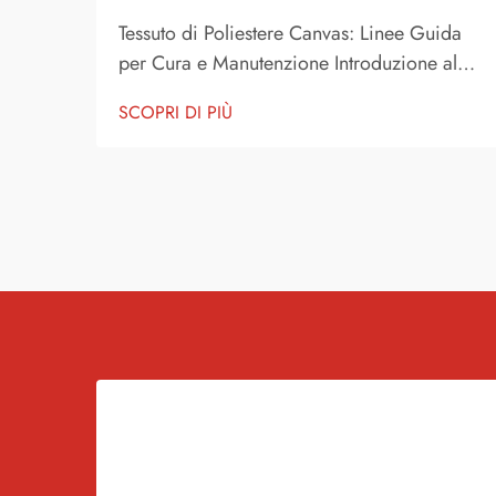
Tessuto di Poliestere Canvas: Linee Guida
per Cura e Manutenzione Introduzione al
Tessuto di Poliestere Canvas Il Tessuto di
SCOPRI DI PIÙ
Poliestere Canvas è uno dei tessuti più
utilizzati sia in ambito consumer che
industriale. È noto per la sua resistenza,
capacità di sopportare l'usura,...