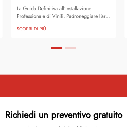
La Guida Definitiva all'Installazione
Professionale di Vinili. Padroneggiare l'arte
dell'installazione di vinili è diventato
SCOPRI DI PIÙ
sempre più popolare tra gli appassionati
fai-da-te e i professionisti. Con
l'avanzamento della tecnologia dei film per
laminazione a freddo, ottenere risultati
sorprendenti è possibile...
Richiedi un preventivo gratuito