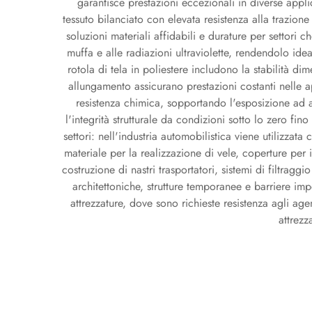
garantisce prestazioni eccezionali in diverse appli
tessuto bilanciato con elevata resistenza alla trazione 
soluzioni materiali affidabili e durature per settori c
muffa e alle radiazioni ultraviolette, rendendolo idea
rotola di tela in poliestere includono la stabilità di
allungamento assicurano prestazioni costanti nelle app
resistenza chimica, sopportando l'esposizione ad a
l'integrità strutturale da condizioni sotto lo zero fin
settori: nell'industria automobilistica viene utilizza
materiale per la realizzazione di vele, coperture per
costruzione di nastri trasportatori, sistemi di filtrag
architettoniche, strutture temporanee e barriere im
attrezzature, dove sono richieste resistenza agli agen
attrezz