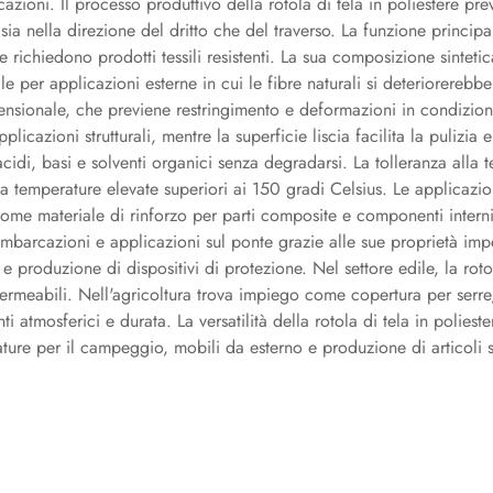
cazioni. Il processo produttivo della rotola di tela in poliestere pre
sia nella direzione del dritto che del traverso. La funzione principal
he richiedono prodotti tessili resistenti. La sua composizione sintetic
le per applicazioni esterne in cui le fibre naturali si deteriorereb
mensionale, che previene restringimento e deformazioni in condizioni 
licazioni strutturali, mentre la superficie liscia facilita la pulizia
cidi, basi e solventi organici senza degradarsi. La tolleranza all
o a temperature elevate superiori ai 150 gradi Celsius. Le applicazion
ta come materiale di rinforzo per parti composite e componenti intern
 imbarcazioni e applicazioni sul ponte grazie alle sue proprietà im
gio e produzione di dispositivi di protezione. Nel settore edile, la r
permeabili. Nell'agricoltura trova impiego come copertura per serre,
ti atmosferici e durata. La versatilità della rotola di tela in polie
ature per il campeggio, mobili da esterno e produzione di articoli s