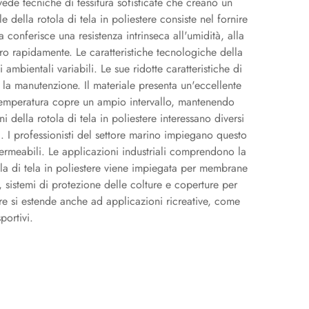
vede tecniche di tessitura sofisticate che creano un
e della rotola di tela in poliestere consiste nel fornire
a conferisce una resistenza intrinseca all'umidità, alla
bero rapidamente. Le caratteristiche tecnologiche della
ambientali variabili. Le sue ridotte caratteristiche di
 e la manutenzione. Il materiale presenta un'eccellente
a temperatura copre un ampio intervallo, mantenendo
i della rotola di tela in poliestere interessano diversi
i. I professionisti del settore marino impiegano questo
permeabili. Le applicazioni industriali comprendono la
otola di tela in poliestere viene impiegata per membrane
 sistemi di protezione delle colture e coperture per
stere si estende anche ad applicazioni ricreative, come
portivi.