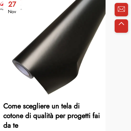
27
2
Nov
No
Come scegliere un tela di
gui
cotone di qualità per progetti fai
del
da te
La t