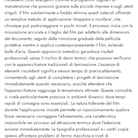
manutenzione che possono gravare sulle piccole imprese e sugli utenti
singoli. Il film autolaminante a freddo elimina questi ostacoli offrendo
un semplice metodo di applicazione 'strappare e incollare', che
chiunque può padroneggiare in pochi minuti. Il processo inizia con la
misurazione accurata e il taglio del film per adattarlo alle dimensioni
del documento, seguito dalla rimozione graduale della pellicola
protettiva mentre si applica contemporaneamente il film, evitando
bolle d'aria. Questo approccio metodico garantisce risultati
professionali senza il rischio di danni termici che possono verificarsi
con le apparecchiature tradizionali di laminazione. L'assenza di
elementi riscaldanti significa nessun tempo di preriscaldamento,
consentendo agli utenti di completare i progetti di laminazione
immediatamente quando necessario, anziché attendere che
l'apparecchiatura raggiunga la temperatura ottimale. Questa comodità
si rivela particolarmente preziosa in ambienti dinamici dove tempi
rapidi di consegna sono essenziali. La natura tollerante del film
durante l'applicazione iniziale permette un riposizionamento qualora
fosse necessario correggere l'allineamento, una caratteristica
impossibile nei processi ad attivazione termica dove l'adesione
avviene immediatamente. Le tipografie professionali e i centri copie
spesso affrontano problemi di fermo macchina e costi di