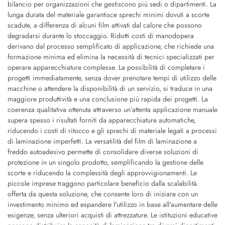
bilancio per organizzazioni che gestiscono più sedi o dipartimenti. La
lunga durata del materiale garantisce sprechi minimi dovuti a scorte
scadute, a differenza di alcuni film attivati dal calore che possono
degradarsi durante lo stoccaggio. Ridotti costi di manodopera
derivano dal processo semplificato di applicazione, che richiede una
formazione minima ed elimina la necessità di tecnici specializzati per
operare apparecchiature complesse. La possibilità di completare i
progetti immediatamente, senza dover prenotare tempi di utilizzo delle
macchine o attendere la disponibilità di un servizio, si traduce in una
maggiore produttività e una conclusione più rapida dei progetti. La
coerenza qualitativa ottenuta attraverso un’attenta applicazione manuale
supera spesso i risultati forniti da apparecchiature automatiche,
riducendo i costi di ritocco e gli sprechi di materiale legati a processi
di laminazione imperfetti. La versatilità del film di laminazione a
freddo autoadesivo permette di consolidare diverse soluzioni di
protezione in un singolo prodotto, semplificando la gestione delle
scorte e riducendo la complessità degli approvvigionamenti. Le
piccole imprese traggono particolare beneficio dalla scalabilità
offerta da questa soluzione, che consente loro di iniziare con un
investimento minimo ed espandere l'utilizzo in base all'aumentare delle
esigenze, senza ulteriori acquisti di attrezzature. Le istituzioni educative