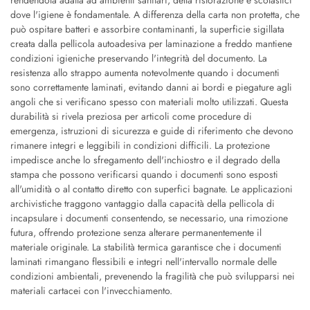
rendendola adatta ad ambienti sanitari, della ristorazione e scolastici
dove l'igiene è fondamentale. A differenza della carta non protetta, che
può ospitare batteri e assorbire contaminanti, la superficie sigillata
creata dalla pellicola autoadesiva per laminazione a freddo mantiene
condizioni igieniche preservando l'integrità del documento. La
resistenza allo strappo aumenta notevolmente quando i documenti
sono correttamente laminati, evitando danni ai bordi e piegature agli
angoli che si verificano spesso con materiali molto utilizzati. Questa
durabilità si rivela preziosa per articoli come procedure di
emergenza, istruzioni di sicurezza e guide di riferimento che devono
rimanere integri e leggibili in condizioni difficili. La protezione
impedisce anche lo sfregamento dell'inchiostro e il degrado della
stampa che possono verificarsi quando i documenti sono esposti
all'umidità o al contatto diretto con superfici bagnate. Le applicazioni
archivistiche traggono vantaggio dalla capacità della pellicola di
incapsulare i documenti consentendo, se necessario, una rimozione
futura, offrendo protezione senza alterare permanentemente il
materiale originale. La stabilità termica garantisce che i documenti
laminati rimangano flessibili e integri nell'intervallo normale delle
condizioni ambientali, prevenendo la fragilità che può svilupparsi nei
materiali cartacei con l'invecchiamento.