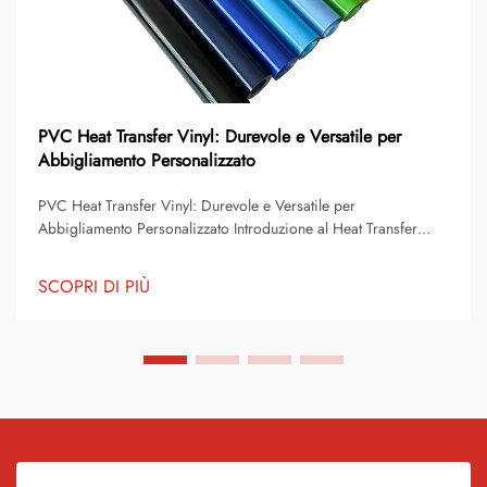
PVC Heat Transfer Vinyl: Durevole e Versatile per
Abbigliamento Personalizzato
PVC Heat Transfer Vinyl: Durevole e Versatile per
Abbigliamento Personalizzato Introduzione al Heat Transfer
Vinyl Il heat transfer vinyl è diventato una delle soluzioni più
popolari per la decorazione e la personalizzazione di capi
SCOPRI DI PIÙ
d'abbigliamento. Consente a scuole, squadre sportive, piccole
imprese e privati di creare facilmente design personalizzati su
magliette, felpe, borse e molto altro ancora. Con la sua facilità
di applicazione e la sua resistenza nel tempo, il vinile transfer è
ideale per chi cerca risultati professionali senza dover utilizzare
tecniche complesse di stampa.