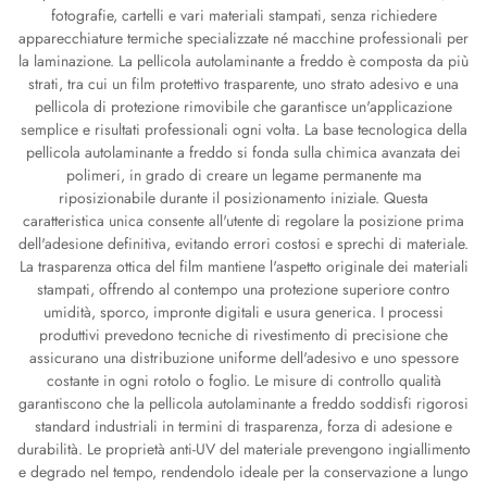
fotografie, cartelli e vari materiali stampati, senza richiedere
apparecchiature termiche specializzate né macchine professionali per
la laminazione. La pellicola autolaminante a freddo è composta da più
strati, tra cui un film protettivo trasparente, uno strato adesivo e una
pellicola di protezione rimovibile che garantisce un'applicazione
semplice e risultati professionali ogni volta. La base tecnologica della
pellicola autolaminante a freddo si fonda sulla chimica avanzata dei
polimeri, in grado di creare un legame permanente ma
riposizionabile durante il posizionamento iniziale. Questa
caratteristica unica consente all'utente di regolare la posizione prima
dell'adesione definitiva, evitando errori costosi e sprechi di materiale.
La trasparenza ottica del film mantiene l'aspetto originale dei materiali
stampati, offrendo al contempo una protezione superiore contro
umidità, sporco, impronte digitali e usura generica. I processi
produttivi prevedono tecniche di rivestimento di precisione che
assicurano una distribuzione uniforme dell'adesivo e uno spessore
costante in ogni rotolo o foglio. Le misure di controllo qualità
garantiscono che la pellicola autolaminante a freddo soddisfi rigorosi
standard industriali in termini di trasparenza, forza di adesione e
durabilità. Le proprietà anti-UV del materiale prevengono ingiallimento
e degrado nel tempo, rendendolo ideale per la conservazione a lungo