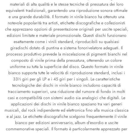
materiali di alta qualità e le stesse tecniche di pressatura dei loro
equivalenti tradizionali, garantendo una riproduzione sonora ottimale
e una grande durabilità. Il formato in vinile bianco ha ottenuto una
notevole popolarità tra artisti, etichette discografiche e collezionisti
che apprezzano opzioni di presentazione originali per uscite speciali,
edizioni limitate e materiale promozionale. Questi dischi funzionano
esattamente come i vinili standard, riproducibili su qualsiasi
giradischi dotato di puntina e sistema fonorivelatore adeguati. Il
processo produttivo prevede la miscelazione di pigmenti bianchi nel
composto di vinile prima della pressatura, ottenendo un colore
uniforme su tutta la superficie del disco. Questo formato in vinile
bianco supporta tutte le velocità di riproduzione standard, inclusi i
33⅓ giri per gli LP e i 45 giri per i singoli. Le caratteristiche
tecnologiche dei dischi in vinile bianco includono capacità di
tracciamento superiori, una riduzione del rumore di fondo in molti
casi e compatibilità con sistemi audio sia analogici che digitali. Le
applicazioni dei dischi in vinile bianco spaziano tra vari generi
musicali, dal rock indipendente ed elettronica fino alla musica classica
e al jazz. Le etichette discografiche scelgono frequentemente il vinile
bianco per edizioni anniversario, album d'esordio e uscite
commemorative speciali. Il formato è particolarmente apprezzato per