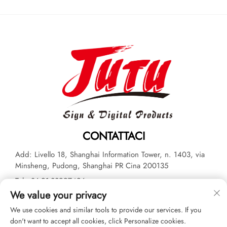
CONTATTACI
Add: Livello 18, Shanghai Information Tower, n. 1403, via
Minsheng, Pudong, Shanghai PR Cina 200135
Tel:
+86-21-33927426
We value your privacy
E-mail:
[email protected]
We use cookies and similar tools to provide our services. If you
don't want to accept all cookies, click Personalize cookies.