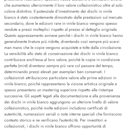
che aumentano ulteriormente il loro valore collezionistico oltre al solo
colore distintivo. Il potenziale d'investimento dei dischi in vinile
bianco è stato costantemente dimostrato dalle prestazioni sul mercato
secondario, dove le edizioni rare in vinile bianco vengono spesso
vendute a prezzi molteplici rispetto al prezzo al dettaglio originale.
Questo apprezzamento avviene perché i dischi in vinile bianco hanno
generalmente tirature più ridotte, diventando così sempre più scarsi
man mano che le copie vengono acquistate e tolte dalla circolazione.
La sensibilità allo stato di conservazione dei dischi in vinile bianco
contribuisce anch'essa al loro valore, poiché le copie in condizione
perfetta (mint) diventano sempre più rare col passare del tempo,
determinando prezzi elevati per esemplari ben conservati. I
collezionisti attribuiscono particolare valore alle prime edizioni in
vinile bianco, poiché rappresentano la visione artistica originale e
spesso presentano un mastering superiore rispetto alle ristampe
successive. Gli aspetti legati alla documentazione e alla provenienza
dei dischi in vinile bianco aggiungono un ulteriore livello di valore
collezionistico, poiché molte edizioni includono certificati di
autenticità, numerazioni seriali o note interne speciali che forniscono
contesto storico e ne verificano l'autenticità. Per investitori e
collezionisti, i dischi in vinile bianco offrono opportunità di