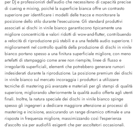
per DJ e professionisti dell'audio che necessitano di capacità precise
di cueing e mixing, poiché la superficie bianca offre un contrasto
superiore per identificare i modelli delle tracce e monitorare la
posizione dello stilo durante l'esecuzione. Gli standard produttivi
associati ai dischi in vinile bianco garantiscono tipicamente una
migliore concentricità e valori ridotti di wow-and-flutter, contribuendo
a velocità di riproduzione più stabili e a una fedeltà audio superiore. I
miglioramenti nel controllo qualità della produzione di dischi in vinile
bianco portano spesso a una finitura superficiale migliore, con meno
artefatti di stampaggio come aree non riempite, linee di flusso e
irregolarità superficiali, elementi che potrebbero generare rumori
indesiderati durante la riproduzione. La posizione premium dei dischi
in vinile bianco sul mercato incoraggia i produttori a utilizzare
tecniche di mastering più avanzate e materiali per gli stampi di qualità
superiore, migliorando ulteriormente la qualità audio offerta agli utenti
finali. Inoltre, la natura speciale dei dischi in vinile bianco spinge
spesso gli ingegneri a dedicare maggiore attenzione ai processi di
mastering e incisione, assicurando un range dinamico ottimale e una
risposta in frequenza migliore, massimizzando così l'esperienza
d'ascolto sia per audiofili esigenti che per ascoltatori occasionali.