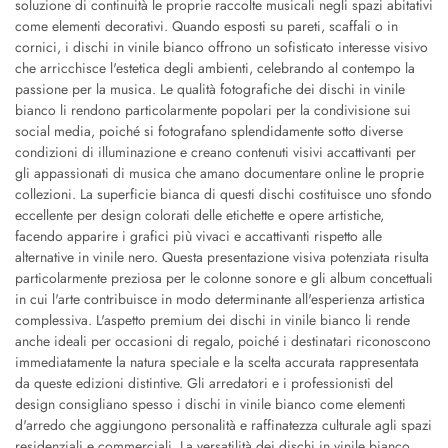
soluzione di continuità le proprie raccolte musicali negli spazi abitativi
come elementi decorativi. Quando esposti su pareti, scaffali o in
cornici, i dischi in vinile bianco offrono un sofisticato interesse visivo
che arricchisce l'estetica degli ambienti, celebrando al contempo la
passione per la musica. Le qualità fotografiche dei dischi in vinile
bianco li rendono particolarmente popolari per la condivisione sui
social media, poiché si fotografano splendidamente sotto diverse
condizioni di illuminazione e creano contenuti visivi accattivanti per
gli appassionati di musica che amano documentare online le proprie
collezioni. La superficie bianca di questi dischi costituisce uno sfondo
eccellente per design colorati delle etichette e opere artistiche,
facendo apparire i grafici più vivaci e accattivanti rispetto alle
alternative in vinile nero. Questa presentazione visiva potenziata risulta
particolarmente preziosa per le colonne sonore e gli album concettuali
in cui l'arte contribuisce in modo determinante all'esperienza artistica
complessiva. L'aspetto premium dei dischi in vinile bianco li rende
anche ideali per occasioni di regalo, poiché i destinatari riconoscono
immediatamente la natura speciale e la scelta accurata rappresentata
da queste edizioni distintive. Gli arredatori e i professionisti del
design consigliano spesso i dischi in vinile bianco come elementi
d'arredo che aggiungono personalità e raffinatezza culturale agli spazi
residenziali e commerciali. La versatilità dei dischi in vinile bianco