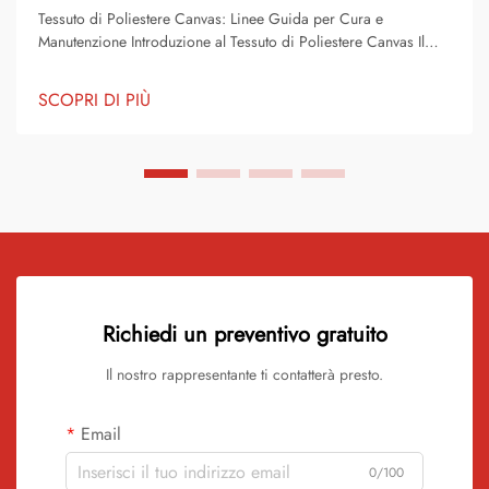
Tessuto di Poliestere Canvas: Linee Guida per Cura e
Manutenzione Introduzione al Tessuto di Poliestere Canvas Il
Tessuto di Poliestere Canvas è uno dei tessuti più utilizzati sia in
ambito consumer che industriale. È noto per la sua resistenza,
SCOPRI DI PIÙ
capacità di sopportare l'usura,...
Richiedi un preventivo gratuito
Il nostro rappresentante ti contatterà presto.
Email
0/100