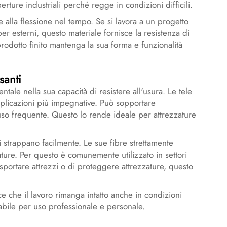
rture industriali perché regge in condizioni difficili.
e alla flessione nel tempo. Se si lavora a un progetto
er esterni, questo materiale fornisce la resistenza di
prodotto finito mantenga la sua forma e funzionalità
santi
tale nella sua capacità di resistere all'usura. Le tele
plicazioni più impegnative. Può sopportare
uso frequente. Questo lo rende ideale per attrezzature
i strappano facilmente. Le sue fibre strettamente
ature. Per questo è comunemente utilizzato in settori
trasportare attrezzi o di proteggere attrezzature, questo
ce che il lavoro rimanga intatto anche in condizioni
idabile per uso professionale e personale.