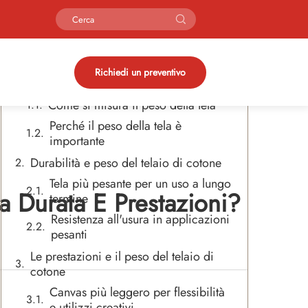
Sommario
Comprendere il peso del telaio di
Richiedi un preventivo
cotone
Come si misura il peso della tela
Perché il peso della tela è
importante
Durabilità e peso del telaio di cotone
Tela più pesante per un uso a lungo
a Durata E Prestazioni?
termine
Resistenza all'usura in applicazioni
pesanti
Le prestazioni e il peso del telaio di
cotone
Canvas più leggero per flessibilità
e utilizzi creativi