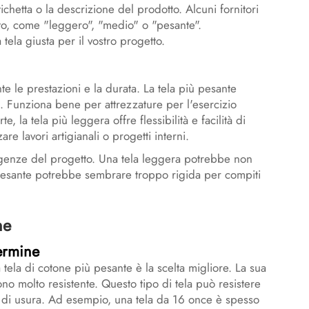
tichetta o la descrizione del prodotto. Alcuni fornitori
isto, come "leggero", "medio" o "pesante".
ela giusta per il vostro progetto.
te le prestazioni e la durata. La tela più pesante
a. Funziona bene per attrezzature per l'esercizio
e, la tela più leggera offre flessibilità e facilità di
e lavori artigianali o progetti interni.
sigenze del progetto. Una tela leggera potrebbe non
pesante potrebbe sembrare troppo rigida per compiti
ne
ermine
tela di cotone più pesante è la scelta migliore. La sua
no molto resistente. Questo tipo di tela può resistere
ivi di usura. Ad esempio, una tela da 16 once è spesso