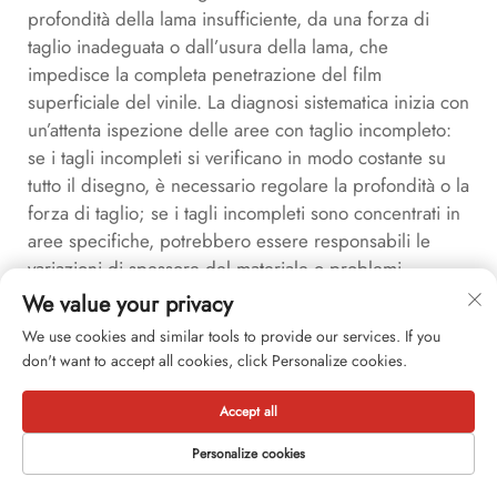
profondità della lama insufficiente, da una forza di
taglio inadeguata o dall’usura della lama, che
impedisce la completa penetrazione del film
superficiale del vinile. La diagnosi sistematica inizia con
un’attenta ispezione delle aree con taglio incompleto:
se i tagli incompleti si verificano in modo costante su
tutto il disegno, è necessario regolare la profondità o la
forza di taglio; se i tagli incompleti sono concentrati in
aree specifiche, potrebbero essere responsabili le
variazioni di spessore del materiale o problemi
meccanici del plotter; se i tagli incompleti si sviluppano
We value your privacy
gradualmente nel tempo, è probabile che l’usura della
We use cookies and similar tools to provide our services. If you
lama abbia raggiunto un livello tale da richiedere la
don't want to accept all cookies, click Personalize cookies.
sua sostituzione. Quando si lavora con nuovi materiali
di vinile da taglio per plotter, la definizione dei
Accept all
parametri ottimali di taglio richiede aggiustamenti
Personalize cookies
iterativi, incrementando progressivamente la profondità
o la forza fino a ottenere tagli completi in modo