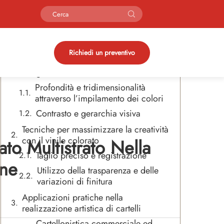
Sommario
Perché stratificare Vinile colorato
Richiedi un preventivo
Trasforma la progettazione delle
insegne
Profondità e tridimensionalità
attraverso l’impilamento dei colori
Contrasto e gerarchia visiva
Tecniche per massimizzare la creatività
con il vinile colorato
ato Multistrato Nella
Taglio preciso e registrazione
gne
Utilizzo della trasparenza e delle
variazioni di finitura
Applicazioni pratiche nella
realizzazione artistica di cartelli
Cartellonistica commerciale ed