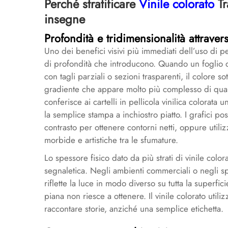
Perché stratificare
Vinile colorato
T
insegne
Profondità e tridimensionalità attraver
Uno dei benefici visivi più immediati dell’uso di p
di profondità che introducono. Quando un foglio di 
con tagli parziali o sezioni trasparenti, il colore so
gradiente che appare molto più complesso di quant
conferisce ai cartelli in pellicola vinilica colorata
la semplice stampa a inchiostro piatto. I grafici pos
contrasto per ottenere contorni netti, oppure utiliz
morbide e artistiche tra le sfumature.
Lo spessore fisico dato da più strati di vinile colo
segnaletica. Negli ambienti commerciali o negli spa
riflette la luce in modo diverso su tutta la superfic
piana non riesce a ottenere. Il vinile colorato uti
raccontare storie, anziché una semplice etichetta.