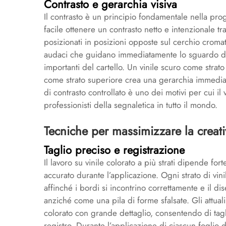
Contrasto e gerarchia visiva
Il contrasto è un principio fondamentale nella proge
facile ottenere un contrasto netto e intenzionale tra 
posizionati in posizioni opposte sul cerchio cromati
audaci che guidano immediatamente lo sguardo del
importanti del cartello. Un vinile scuro come strato
come strato superiore crea una gerarchia immediat
di contrasto controllato è uno dei motivi per cui il
professionisti della segnaletica in tutto il mondo.
Tecniche per massimizzare la creativ
Taglio preciso e registrazione
Il lavoro su vinile colorato a più strati dipende f
accurato durante l’applicazione. Ogni strato di vin
affinché i bordi si incontrino correttamente e il 
anziché come una pila di forme sfalsate. Gli attuali 
colorato con grande dettaglio, consentendo di tag
registro. Durante l’applicazione di ciascun foglio di