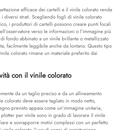
ttazione efficace dei cartelli e il vinile colorato rende
i diversi strati. Scegliendo fogli di vinile colorato
co, i produttori di cartelli possono creare punti focali
l’osservatore verso le informazioni o l’immagine più
 di fondo abbinato a un vinile brillante o metallizzato
a, facilmente leggibile anche da lontano. Questo tipo
 vinile colorato rimane un materiale preferito dai
ità con il vinile colorato
ortemente da un taglio preciso e da un allineamento
ile colorato deve essere tagliato in modo netto,
disegno previsto appaia come un’immagine unitaria,
plotter per vinile sono in grado di lavorare il vinile
liare e sovrapporre motivi complessi con un perfetto
 vinile colorato, l’uso di segni di registrazione