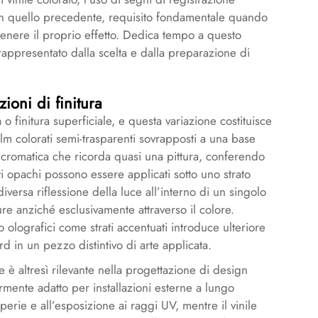
 con quello precedente, requisito fondamentale quando
 ottenere il proprio effetto. Dedica tempo a questo
appresentato dalla scelta e dalla preparazione di
zioni di finitura
à o finitura superficiale, e questa variazione costituisce
film colorati semi-trasparenti sovrapposti a una base
cromatica che ricorda quasi una pittura, conferendo
rati opachi possono essere applicati sotto uno strato
iversa riflessione della luce all’interno di un singolo
ture anziché esclusivamente attraverso il colore.
 olografici come strati accentuati introduce ulteriore
d in un pezzo distintivo di arte applicata.
e è altresì rilevante nella progettazione di design
larmente adatto per installazioni esterne a lungo
mperie e all’esposizione ai raggi UV, mentre il vinile