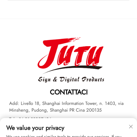
CONTATTACI
Add: Livello 18, Shanghai Information Tower, n. 1403, via
Minsheng, Pudong, Shanghai PR Cina 200135
Tel:
+86-21-33927426
We value your privacy
E-mail:
[email protected]
We use cookies and similar tools to provide our services. If you