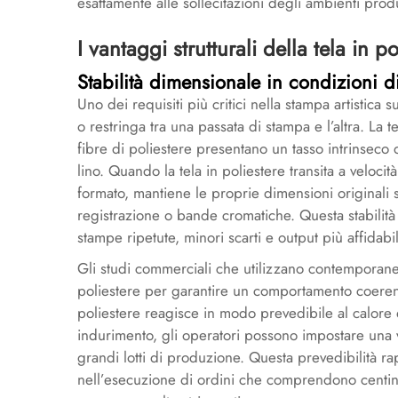
esattamente alle sollecitazioni degli ambienti prod
I vantaggi strutturali della tela in
Stabilità dimensionale in condizioni d
Uno dei requisiti più critici nella stampa artistica 
o restringa tra una passata di stampa e l’altra. La 
fibre di poliestere presentano un tasso intrinseco 
lino. Quando la tela in poliestere transita a veloci
formato, mantiene le proprie dimensioni originali s
registrazione o bande cromatiche. Questa stabilit
stampe ripetute, minori scarti e output più affidabi
Gli studi commerciali che utilizzano contemporan
poliestere per garantire un comportamento coerent
poliestere reagisce in modo prevedibile al calore 
indurimento, gli operatori possono impostare una vol
grandi lotti di produzione. Questa prevedibilità r
nell’esecuzione di ordini che comprendono centina