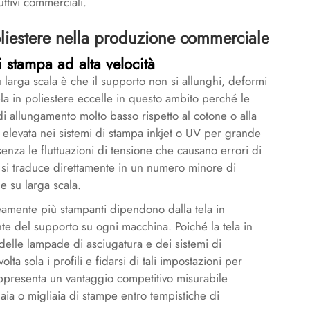
uttivi commerciali.
 poliestere nella produzione commerciale
i stampa ad alta velocità
su larga scala è che il supporto non si allunghi, deformi
tela in poliestere eccelle in questo ambito perché le
di allungamento molto basso rispetto al cotone o alla
tà elevata nei sistemi di stampa inkjet o UV per grande
enza le fluttuazioni di tensione che causano errori di
à si traduce direttamente in un numero minore di
le su larga scala.
eamente più stampanti dipendono dalla tela in
e del supporto su ogni macchina. Poiché la tela in
delle lampade di asciugatura e dei sistemi di
ta sola i profili e fidarsi di tali impostazioni per
appresenta un vantaggio competitivo misurabile
ia o migliaia di stampe entro tempistiche di