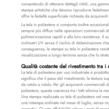
consentendo di ottenere dettagli nitidi, una gamma
stampe artistiche che devono riprodurre fedelmente d
offre la fedeltà superficiale richiesta da acquirenti
La tela in poliestere si comporta inoltre ecceziona
sempre più diffusi nelle operazioni commerciali di
polimerizzazione rapidi e alla loro resistenza. Il s
inchiostri UV senza il rischio di delaminazione che
conseguenza, le stampe su tela in poliestere resis
visualizzazione a lungo termine senza che lo strato 
Qualità costante del rivestimento tra i 
La tela di poliestere per uso industriale è prodotta
significa che il peso del rivestimento, la texture s
da rotolo a rotolo. Per gli acquirenti commerciali 
poliestere, questa coerenza tra i lotti elimina la ne
Una stampa realizzata su tela di poliestere nel 
una ristampa ordinata nel mese di luglio, senza r
cromatici. Questa affidabilità riduce i costi di mano