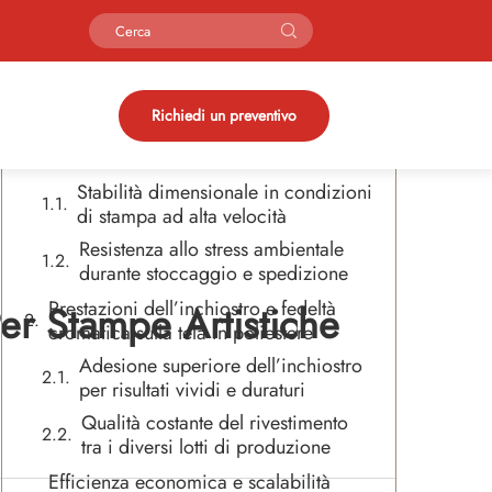
Sommario
I vantaggi strutturali della tela in
Richiedi un preventivo
poliestere nella produzione
commerciale
Stabilità dimensionale in condizioni
di stampa ad alta velocità
Resistenza allo stress ambientale
durante stoccaggio e spedizione
Prestazioni dell’inchiostro e fedeltà
Per Stampe Artistiche
cromatica sulla tela in poliestere
Adesione superiore dell’inchiostro
per risultati vividi e duraturi
Qualità costante del rivestimento
tra i diversi lotti di produzione
Efficienza economica e scalabilità