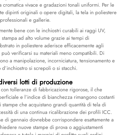
 cromatica vivace e gradazioni tonali uniformi. Per le
ipinti originali o opere digitali, la tela in poliestere
 professionali e gallerie.
lmente bene con le inchiostri curabili ai raggi UV,
 stampa ad alto volume grazie ai tempi di
ubstrato in poliestere aderisce efficacemente agli
 può verificarsi su materiali meno compatibili. Di
tono a manipolazione, incorniciatura, tensionamento e
d’inchiostro si screpoli o si stacchi.
diversi lotti di produzione
 con tolleranze di fabbricazione rigorose, il che
uperficiale e l’indice di bianchezza rimangono costanti
di stampe che acquistano grandi quantità di tela di
cessità di una continua ricalibrazione dei profili ICC.
mese di gennaio dovrebbe corrispondere esattamente a
ichiedere nuove stampe di prova o aggiustamenti
dopera e tutela i margini di profitto sugli ordini