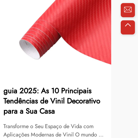
guia 2025: As 10 Principais
Com
Tendências de Vinil Decorativo
Alg
para a Sua Casa
Pro
Transforme o Seu Espaço de Vida com
O al
Aplicações Modernas de Vinil O mundo do
cada