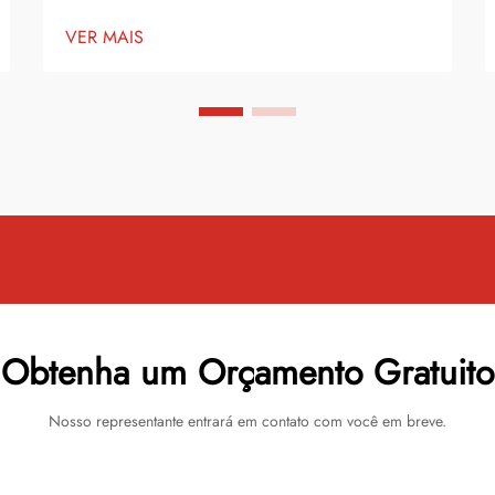
laminação a frio revolucionou a forma
VER MAIS
como protegemos e realçamos materiais
impressos, especialmente ao trabalhar com
vinil colorido e outros substratos premium.
Esta tecnologia avançada oferece...
Obtenha um Orçamento Gratuito
Nosso representante entrará em contato com você em breve.