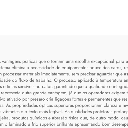
as vantagens práticas que o tornam uma escolha excepcional para
stema elimina a necessidade de equipamentos aquecidos caros, red
 processar materiais imediatamente, sem precisar aguardar que a
ividade do fluxo de trabalho. O processo aplicado à temperatura 
as e tintas sensíveis ao calor, garantindo que a qualidade e integr
 representa outra grande vantagem, já que os operadores exigem t
sivo ativado por pressão cria ligações fortes e permanentes que r
. As propriedades ópticas superiores proporcionam clareza e nív
s vibrantes e o texto mais legível. As qualidades protetoras prolon
ujeira, produtos químicos e abrasão física que, de outro modo, c
com o laminado a frio superior brilhante apresentando bom desempe