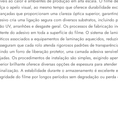
íveis ao calor e ambientes de produção em alta escala. O filme de
realça o apelo visual, ao mesmo tempo que oferece durabilidade ex
ançadas que proporcionam uma clareza óptica superior, garantindo
ivo cria uma ligação segura com diversos substratos, incluindo pa
ação UV, arranhões e desgaste geral. Os processos de fabricação i
tente do adesivo em toda a superfície do filme. O sistema de lami
géticos associados a equipamentos de laminação aquecidos, redu
seguram que cada rolo atenda rigorosos padrões de transparência, 
indo um forro de liberação protetor, uma camada adesiva sensível 
sejadas. Os procedimentos de instalação são simples, exigindo ap
rior brilhante oferece diversas opções de espessura para atender 
inalização. A estabilidade durante o armazenamento é excelente
tegridade do filme por longos períodos sem degradação ou perd