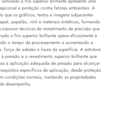
 laminado a frio superior brilhante apresenta uma
cepcional e proteção contra fatores ambientais. A
 que os gráficos, textos e imagens subjacentes
pel, papelão, vinil e materiais sintéticos, formando
ncorporam técnicas de revestimento de precisão que
nado a frio superior brilhante opera eficazmente à
zindo o tempo de processamento e aumentando a
força de adesão e lisura da superfície. A estrutura
à pressão e o revestimento superior brilhante que
enas a aplicação adequada de pressão para alcançar
requisitos específicos de aplicação, desde proteção
 em condições normais, mantendo as propriedades
a de desempenho.