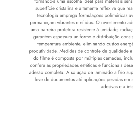
tornando-a uma escolha ideal para materiais sens
superfície cristalina e altamente reflexiva que 
tecnologia emprega formulações poliméricas av
permaneçam vibrantes e nítidos. O revestimento ades
uma barreira protetora resistente à umidade, radi
garantem espessura uniforme e distribuição consis
temperatura ambiente, eliminando custos ener
produtividade. Medidas de controle de qualidade as
do filme é composta por múltiplas camadas, inclu
confere as propriedades estéticas e funcionais de
adesão completa. A solução de laminado a frio supe
leve de documentos até aplicações pesadas em s
adesivas e a in