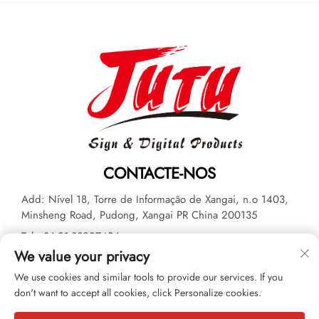
CONTACTE-NOS
Add: Nível 18, Torre de Informação de Xangai, n.o 1403,
Minsheng Road, Pudong, Xangai PR China 200135
Tel:
+86-21-33927426
We value your privacy
E-mail:
[email protected]
We use cookies and similar tools to provide our services. If you
don't want to accept all cookies, click Personalize cookies.
Copyright © 2026 JUTU New Materials Technology Limited