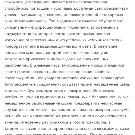
самоклеящегося винила является его исключительная
способность поглощать и усиливать доступный свет, обеспечивая
уровень видимости, значительно превосходящий стандартные
виниловые материалы. Это выдающееся качество обусловлено
уникальными флуоресцентными пигментами, встроенными в
структуру винила, которые поглощают ультрафиолетовое
излучение от естественных и искусственных источников света и
преобразуют его в видимые длины волн света. В результате
получается материал, который словно светится изнутри,
мгновенно привлекая внимание даже на значительных
расстояниях. В дневные часы флуоресцентный самоклеящийся
винил проявляет свои наиболее впечатляющие свойства,
поскольку обильное ультрафиолетовое излучение активизирует
флуоресцентные соединения, создавая яркие, насыщенные цвета,
которые как будто выпрыгивают с поверхности. Этот эффект
особенно ценен в приложениях, связанных с безопасностью, где
немедленное распознавание может предотвратить несчастные
случаи и спасти жизни. Транспортные средства экстренных служб,
оснащённые маркировкой из флуоресцентного самоклеящегося
винила, мгновенно распознаются в потоке транспорта, а
дорожные знаки в зонах строительства остаются видимыми, даже
если частично закрыты пылью или мусором. Преимущества по