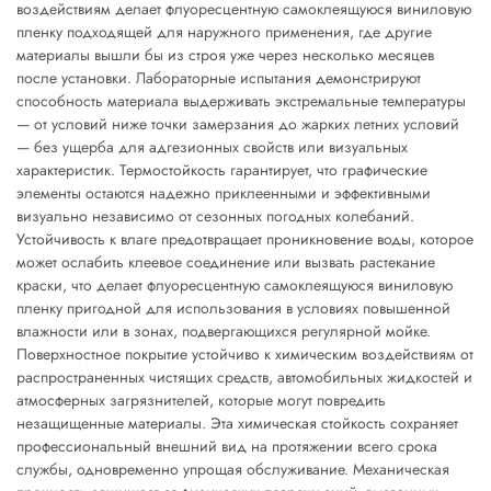
воздействиям делает флуоресцентную самоклеящуюся виниловую
пленку подходящей для наружного применения, где другие
материалы вышли бы из строя уже через несколько месяцев
после установки. Лабораторные испытания демонстрируют
способность материала выдерживать экстремальные температуры
— от условий ниже точки замерзания до жарких летних условий
— без ущерба для адгезионных свойств или визуальных
характеристик. Термостойкость гарантирует, что графические
элементы остаются надежно приклеенными и эффективными
визуально независимо от сезонных погодных колебаний.
Устойчивость к влаге предотвращает проникновение воды, которое
может ослабить клеевое соединение или вызвать растекание
краски, что делает флуоресцентную самоклеящуюся виниловую
пленку пригодной для использования в условиях повышенной
влажности или в зонах, подвергающихся регулярной мойке.
Поверхностное покрытие устойчиво к химическим воздействиям от
распространенных чистящих средств, автомобильных жидкостей и
атмосферных загрязнителей, которые могут повредить
незащищенные материалы. Эта химическая стойкость сохраняет
профессиональный внешний вид на протяжении всего срока
службы, одновременно упрощая обслуживание. Механическая