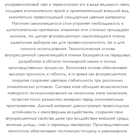
ультрафиолетовый свет и переизлучают его в виде видимого света,
создавая исключительно яркий и привлекательный внешний вид,
значительно превосходящий стандартные цветные материалы.
Наличие самоклеящегося слоя устраняет необходимость в
дополнительных крепежных элементах или сложных процедурах
монтажа, что делает флуоресцентную самоклеящуюся пленку
идеальным выбором как для профессионального, так и для
личного использования. Технологическая основа
флуоресцентной самоклеящейся пленки базируется на передовых
разработках в области полимерной химии и точных
производственных процессах. Виниловая основа обеспечивает
высокую прочность и гибкость, в то время как флуоресцентное
покрытие сохраняет цветовую стабильность при различных
климатических условиях. Система клея обладает возможностью
повторного позиционирования на начальном этапе нанесения,
позволяя точно разместить материал перед окончательным
приклеиванием. Данный материал демонстрирует превосходную
устойчивость к атмосферным воздействиям, сохраняя свои
флуоресцентные свойства даже при воздействии внешней среды,
включая дождь, снег и перепады температур. Производственные
технологии обеспечивают постоянную толщину и равномерное