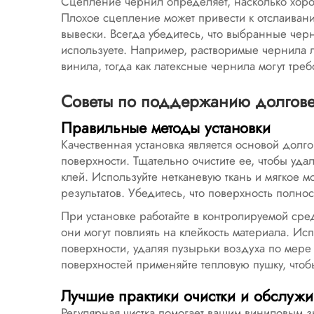
Сцепление чернил определяет, насколько хоро
Плохое сцепление может привести к отслаивани
вывески. Всегда убедитесь, что выбранные чер
используете. Например, растворимые чернила 
винила, тогда как латексные чернила могут тре
Советы по поддержанию долгове
Правильные методы установки
Качественная установка является основой долг
поверхности. Тщательно очистите ее, чтобы удал
клей. Используйте нетканевую ткань и мягкое
результатов. Убедитесь, что поверхность полн
При установке работайте в контролируемой сред
они могут повлиять на клейкость материала. Ис
поверхности, удаляя пузырьки воздуха по мер
поверхностей применяйте тепловую пушку, что
Лучшие практики очистки и обслуж
Регулярная чистка помогает вашим виниловым зн