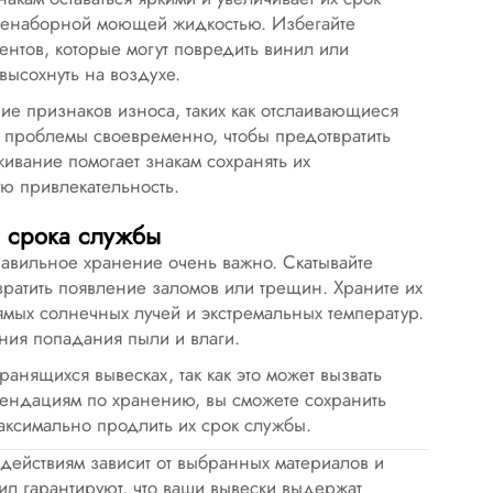
с ненаборной моющей жидкостью. Избегайте
ентов, которые могут повредить винил или
высохнуть на воздухе.
ие признаков износа, таких как отслаивающиеся
е проблемы своевременно, чтобы предотвратить
вание помогает знакам сохранять их
ую привлекательность.
 срока службы
равильное хранение очень важно. Скатывайте
ратить появление заломов или трещин. Храните их
мых солнечных лучей и экстремальных температур.
ия попадания пыли и влаги.
анящихся вывесках, так как это может вызвать
ендациям по хранению, вы сможете сохранить
аксимально продлить их срок службы.
действиям зависит от выбранных материалов и
ил гарантируют, что ваши вывески выдержат