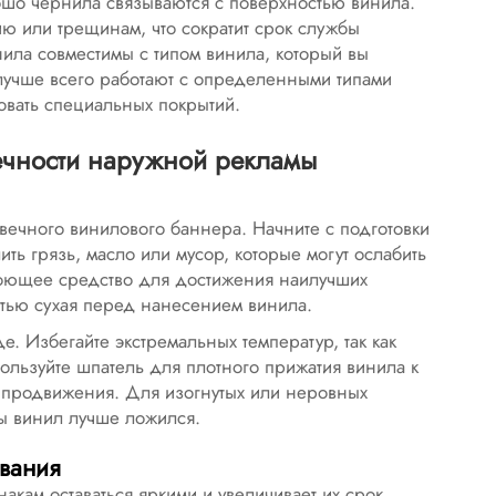
шо чернила связываются с поверхностью винила.
ю или трещинам, что сократит срок службы
нила совместимы с типом винила, который вы
лучше всего работают с определенными типами
бовать специальных покрытий.
чности наружной рекламы
овечного винилового баннера. Начните с подготовки
ить грязь, масло или мусор, которые могут ослабить
 моющее средство для достижения наилучших
остью сухая перед нанесением винила.
е. Избегайте экстремальных температур, так как
пользуйте шпатель для плотного прижатия винила к
е продвижения. Для изогнутых или неровных
бы винил лучше ложился.
ивания
акам оставаться яркими и увеличивает их срок