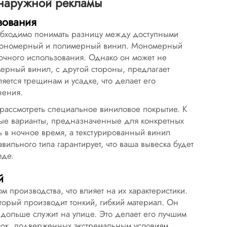
 наружной рекламы
зования
бходимо понимать разницу между доступными
о мономерный и полимерный винил. Мономерный
рочного использования. Однако он может не
ерный винил, с другой стороны, предлагает
яется трещинам и усадке, что делает его
нения.
 рассмотреть специальное виниловое покрытие. К
ные варианты, предназначенные для конкретных
 в ночное время, а текстурированный винил
ильного типа гарантирует, что ваша вывеска будет
еде.
й
 производства, что влияет на их характеристики.
торый производит тонкий, гибкий материал. Он
 дольше служит на улице. Это делает его лучшим
сок, подверженных экстремальным условиям.