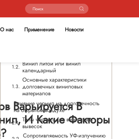
Содержание
О нас
Применение
Новости
Роль материала в долговечности
наружной рекламы
Типы винила для наружного
использования
Винил литой или винил
календарный
Основные характеристики
долговечных виниловых
материалов
ов Варьируется В
Влияние чернил на долговечность
на открытом воздухе
нил, И Какие Факторы
Типы чернил для виниловых
вывесок
ь?
Сопротивляемость УФ-излучению