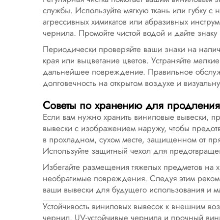
службы. Используйте мягкую ткань или губку 
агрессивных химикатов или абразивных инструм
чернила. Промойте чистой водой и дайте знаку 
Периодически проверяйте ваши знаки на налич
края или выцветание цветов. Устраняйте мелки
дальнейшее повреждение. Правильное обслужи
долговечность на открытом воздухе и визуальн
Советы по хранению для продления
Если вам нужно хранить виниловые вывески, п
вывески с изображением наружу, чтобы предотв
в прохладном, сухом месте, защищенном от пря
Используйте защитный чехол для предотвращен
Избегайте размещения тяжелых предметов на хр
необратимые повреждения. Следуя этим реком
ваши вывески для будущего использования и м
Устойчивость виниловых вывесок к внешним воз
чернил. UV-устойчивые чернила и прочный вин