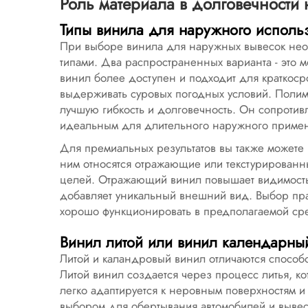
Роль материала в долговечности
Типы винила для наружного исполь
При выборе винила для наружных вывесок нео
типами. Два распространенных варианта - эт
винил более доступен и подходит для краткос
выдерживать суровых погодных условий. Полим
лучшую гибкость и долговечность. Он сопротивл
идеальным для длительного наружного приме
Для премиальных результатов вы также можете
ним относятся отражающие или текстурирован
целей. Отражающий винил повышает видимость
добавляет уникальный внешний вид. Выбор прав
хорошо функционировать в предполагаемой ср
Винил литой или винил календарны
Литой и каландровый винил отличаются способом
Литой винил создается через процесс литья, ко
легко адаптируется к неровным поверхностям и
выбором для обертывания автомобилей и выве