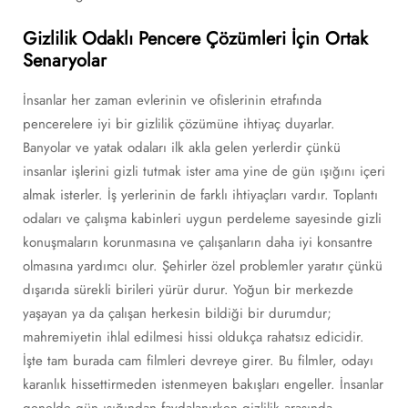
Gizlilik Odaklı Pencere Çözümleri İçin Ortak
Senaryolar
İnsanlar her zaman evlerinin ve ofislerinin etrafında
pencerelere iyi bir gizlilik çözümüne ihtiyaç duyarlar.
Banyolar ve yatak odaları ilk akla gelen yerlerdir çünkü
insanlar işlerini gizli tutmak ister ama yine de gün ışığını içeri
almak isterler. İş yerlerinin de farklı ihtiyaçları vardır. Toplantı
odaları ve çalışma kabinleri uygun perdeleme sayesinde gizli
konuşmaların korunmasına ve çalışanların daha iyi konsantre
olmasına yardımcı olur. Şehirler özel problemler yaratır çünkü
dışarıda sürekli birileri yürür durur. Yoğun bir merkezde
yaşayan ya da çalışan herkesin bildiği bir durumdur;
mahremiyetin ihlal edilmesi hissi oldukça rahatsız edicidir.
İşte tam burada cam filmleri devreye girer. Bu filmler, odayı
karanlık hissettirmeden istenmeyen bakışları engeller. İnsanlar
genelde gün ışığından faydalanırken gizlilik arasında