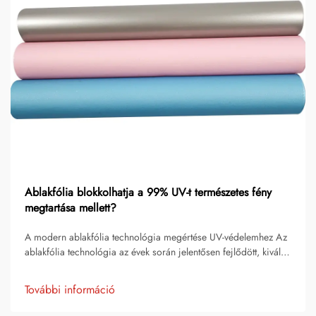
Ablakfólia blokkolhatja a 99% UV-t természetes fény
megtartása mellett?
A modern ablakfólia technológia megértése UV-védelemhez Az
ablakfólia technológia az évek során jelentősen fejlődött, kiváló
egyensúlyt nyújtva az UV-védelem és a természetes
fényáteresztés között. A mai korszerű ablakfólia megoldások...
További információ