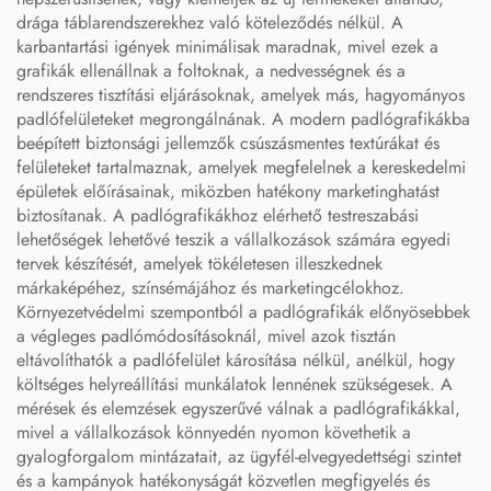
drága táblarendszerekhez való köteleződés nélkül. A
karbantartási igények minimálisak maradnak, mivel ezek a
grafikák ellenállnak a foltoknak, a nedvességnek és a
rendszeres tisztítási eljárásoknak, amelyek más, hagyományos
padlófelületeket megrongálnának. A modern padlógrafikákba
beépített biztonsági jellemzők csúszásmentes textúrákat és
felületeket tartalmaznak, amelyek megfelelnek a kereskedelmi
épületek előírásainak, miközben hatékony marketinghatást
biztosítanak. A padlógrafikákhoz elérhető testreszabási
lehetőségek lehetővé teszik a vállalkozások számára egyedi
tervek készítését, amelyek tökéletesen illeszkednek
márkaképéhez, színsémájához és marketingcélokhoz.
Környezetvédelmi szempontból a padlógrafikák előnyösebbek
a végleges padlómódosításoknál, mivel azok tisztán
eltávolíthatók a padlófelület károsítása nélkül, anélkül, hogy
költséges helyreállítási munkálatok lennének szükségesek. A
mérések és elemzések egyszerűvé válnak a padlógrafikákkal,
mivel a vállalkozások könnyedén nyomon követhetik a
gyalogforgalom mintázatait, az ügyfél-elvegyedettségi szintet
és a kampányok hatékonyságát közvetlen megfigyelés és