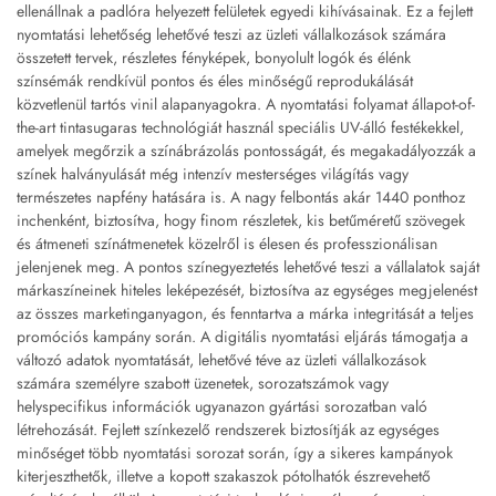
ellenállnak a padlóra helyezett felületek egyedi kihívásainak. Ez a fejlett
nyomtatási lehetőség lehetővé teszi az üzleti vállalkozások számára
összetett tervek, részletes fényképek, bonyolult logók és élénk
színsémák rendkívül pontos és éles minőségű reprodukálását
közvetlenül tartós vinil alapanyagokra. A nyomtatási folyamat állapot-of-
the-art tintasugaras technológiát használ speciális UV-álló festékekkel,
amelyek megőrzik a színábrázolás pontosságát, és megakadályozzák a
színek halványulását még intenzív mesterséges világítás vagy
természetes napfény hatására is. A nagy felbontás akár 1440 ponthoz
inchenként, biztosítva, hogy finom részletek, kis betűméretű szövegek
és átmeneti színátmenetek közelről is élesen és professzionálisan
jelenjenek meg. A pontos színegyeztetés lehetővé teszi a vállalatok saját
márkaszíneinek hiteles leképezését, biztosítva az egységes megjelenést
az összes marketinganyagon, és fenntartva a márka integritását a teljes
promóciós kampány során. A digitális nyomtatási eljárás támogatja a
változó adatok nyomtatását, lehetővé téve az üzleti vállalkozások
számára személyre szabott üzenetek, sorozatszámok vagy
helyspecifikus információk ugyanazon gyártási sorozatban való
létrehozását. Fejlett színkezelő rendszerek biztosítják az egységes
minőséget több nyomtatási sorozat során, így a sikeres kampányok
kiterjeszthetők, illetve a kopott szakaszok pótolhatók észrevehető