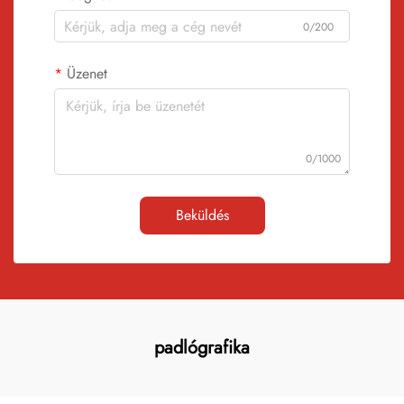
0/200
Üzenet
0/1000
Beküldés
padlógrafika