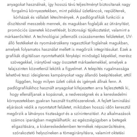
anyagokat használnak, így hosszú távú teljesítményt biztosítanak nagy
forgalmú környezetekben, mint például üzletláncok, repülőterek,
kórházak és vállalati létesítmények. A padlógrafikák funkciói a
díszítésnél messzebb mennek, és magukban foglalják az útirányítást,
promóciós üzenetek közvetítését, biztonsági tájékoztatást, valamint a
márkaerősítést. A technológiai jellemzők csúszásmentes felületeket, UV-
álló festékeket és nyomásérzékeny ragasztókat foglalnak magukban,
amelyek folyamatos használat mellett is megőrzik integritásukat. Ezek a
grafikák digitálisan nyomtathatók fényképi minőségű képekkel, merész
szövegekkel, iránytűvel vagy összetett márkaelemekkel, amelyek a
talajszinten közvetlenül lekötik a figyelmet. A telepítés rugalmassága
lehetővé teszi ideiglenes kampányokat vagy állandó beépítéseket, attól
függően, hogy milyen üzleti célok és igények állnak fenn. A
padlógrafikákhoz használt anyagokat kifejezetten arra fejlesztették ki,
hogy ellenálljanak a kopásnak, a nedvességnek és a kereskedelmi
környezetekben gyakran használt tisztítószereknek. A fejlett laminálási
eljárások védik a nyomtatott felületet, miközben hosszú időn keresztül
megőrzik a látványos tisztaságot és a színintenzitást. Az alkalmazások
számos iparágban megtalálhatók: az egészségügyben a betegek
eligazítására, a kiskereskedelemben termékek népszerűsítésére,
szórakoztató helyszíneken a tömegirányításra, valamint oktatási