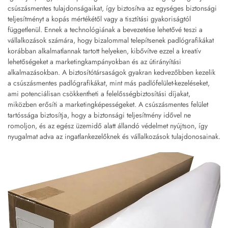
csúszásmentes tulajdonságaikat, így biztosítva az egységes biztonsági
teljesítményt a kopás mértékétől vagy a tisztítási gyakoriságtól
függetlenül. Ennek a technológiának a bevezetése lehetővé teszi a
vállalkozások számára, hogy bizalommal telepítsenek padlógrafikákat
korábban alkalmatlannak tartott helyeken, kibővítve ezzel a kreatív
lehetőségeket a marketingkampányokban és az útirányítási
alkalmazásokban. A biztosítótársaságok gyakran kedvezőbben kezelik
a csúszásmentes padlógrafikákat, mint más padlófelület-kezeléseket,
ami potenciálisan csökkentheti a felelősségbiztosítási díjakat,
miközben erősíti a marketingképességeket. A csúszásmentes felület
tartóssága biztosítja, hogy a biztonsági teljesítmény idővel ne
romoljon, és az egész üzemidő alatt állandó védelmet nyújtson, így
nyugalmat adva az ingatlankezelőknek és vállalkozások tulajdonosainak.