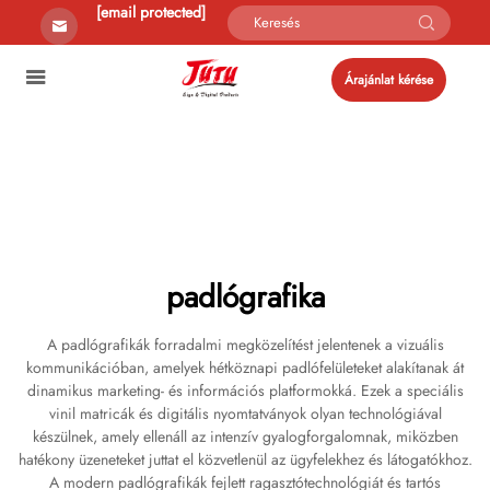
[email protected]
Árajánlat kérése
padlógrafika
A padlógrafikák forradalmi megközelítést jelentenek a vizuális
kommunikációban, amelyek hétköznapi padlófelületeket alakítanak át
dinamikus marketing- és információs platformokká. Ezek a speciális
vinil matricák és digitális nyomtatványok olyan technológiával
készülnek, amely ellenáll az intenzív gyalogforgalomnak, miközben
hatékony üzeneteket juttat el közvetlenül az ügyfelekhez és látogatókhoz.
A modern padlógrafikák fejlett ragasztótechnológiát és tartós