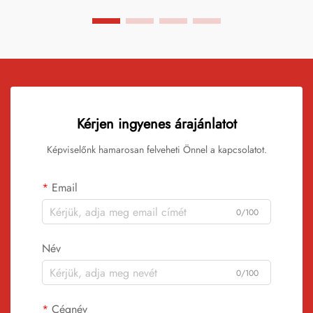
Kérjen ingyenes árajánlatot
Képviselőnk hamarosan felveheti Önnel a kapcsolatot.
Email
0/100
Név
0/100
Cégnév