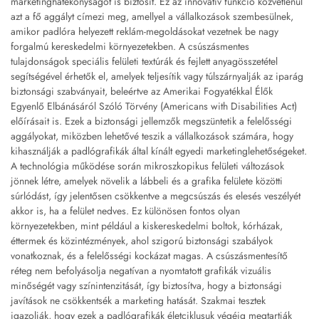
marketinghatékonyságot is biztosít. Ez az innovatív funkció közvetlenül
azt a fő aggályt címezi meg, amellyel a vállalkozások szembesülnek,
amikor padlóra helyezett reklám-megoldásokat vezetnek be nagy
forgalmú kereskedelmi környezetekben. A csúszásmentes
tulajdonságok speciális felületi textúrák és fejlett anyagösszetétel
segítségével érhetők el, amelyek teljesítik vagy túlszárnyalják az iparág
biztonsági szabványait, beleértve az Amerikai Fogyatékkal Élők
Egyenlő Elbánásáról Szóló Törvény (Americans with Disabilities Act)
előírásait is. Ezek a biztonsági jellemzők megszüntetik a felelősségi
aggályokat, miközben lehetővé teszik a vállalkozások számára, hogy
kihasználják a padlógrafikák által kínált egyedi marketinglehetőségeket.
A technológia működése során mikroszkopikus felületi változások
jönnek létre, amelyek növelik a lábbeli és a grafika felülete közötti
súrlódást, így jelentősen csökkentve a megcsúszás és elesés veszélyét
akkor is, ha a felület nedves. Ez különösen fontos olyan
környezetekben, mint például a kiskereskedelmi boltok, kórházak,
éttermek és közintézmények, ahol szigorú biztonsági szabályok
vonatkoznak, és a felelősségi kockázat magas. A csúszásmentesítő
réteg nem befolyásolja negatívan a nyomtatott grafikák vizuális
minőségét vagy színintenzitását, így biztosítva, hogy a biztonsági
javítások ne csökkentsék a marketing hatását. Szakmai tesztek
igazolják, hogy ezek a padlógrafikák életciklusuk végéig megtartják