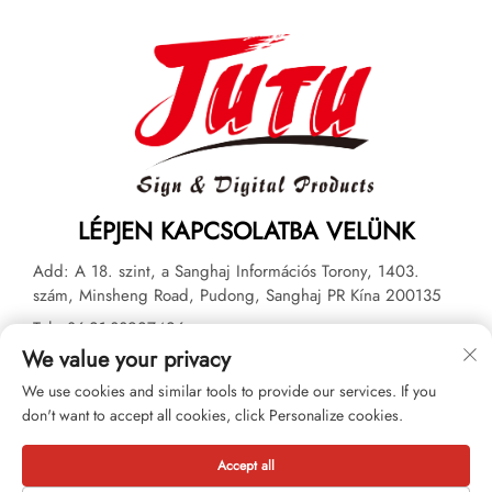
LÉPJEN KAPCSOLATBA VELÜNK
Add: A 18. szint, a Sanghaj Információs Torony, 1403.
szám, Minsheng Road, Pudong, Sanghaj PR Kína 200135
Tel:
+86-21-33927426
We value your privacy
E-mail:
[email protected]
We use cookies and similar tools to provide our services. If you
don't want to accept all cookies, click Personalize cookies.
Szerzői jog © 2026 JUTU New Materials Technology Limited
Minden jog fenntartva. -
Adatvédelmi irányelvek
Accept all