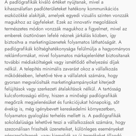
A padlógrafikák kiváló értéket nyújtanak, mivel a
kihasználatlan padlóterületeket hatékony kommunikációs
eszközökké alakítják, amelyek egyedi vizuális szinten vonzzák
magukhoz az ügyfeleket. Ezek az innovatív megoldások
természetes módon vonzzák magukhoz a figyelmet, mivel az
emberek ösztönösen lefelé néznek járkálás közben, így
biztosítva a marketingüzenetek folyamatos láthatóságát. A
padlógrafikák költséghatékonysága felülmúlja a hagyományos
reklámformákat, mivel folyamatos márkajelenlétet biztosítanak
további médiaköltségek vagy ismétlődő elhelyezési díjak
nélkül. A telepítés minimális zavarást okoz a vállalkozás
működésében, lehetővé téve a vállalatok számára, hogy
gyorsan megvalósítsák marketingkampányokat kiterjedt
felújítások vagy szerkezeti átalakítások nélkül. A tartósság
kulcsfontosságú előny, hiszen a minőségi padlógrafikák
megőrzik megjelenésüket és funkciójukat hónapokig, sőt
évekig is, még igénybevett kereskedelmi környezetben,
folyamatos gyaloglási terhelés mellett is. A padlógrafikák
sokoldalúsága lehetővé teszi a vállalkozások számára, hogy
szezonálisan frissítsék üzeneteiket, különleges eseményeket
népszerűsítsenek, vagy kiemeljék az új termékeket állandó,