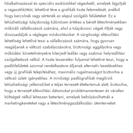
hőalkalmazással és speciális eszközökkel végezhető, amelyek lágyítják
a ragasztókötést, lehetővé téve a grafikák tiszta felemelését, anélkül
hogy karcolnák vagy sértenék az alapul szolgáló felületeket. Ez a
lehúzhatósági tulajdonság különösen értékes a bérelt létesítményekben
működő vállalkozások számára, ahol a tulajdonosi cégek tiltják vagy
disszuadálják a végleges módosításokat. A sürgősségi eltávolítási
lehetőség lehetővé teszi a vállalkozások számára, hogy gyorsan
reagáljanak a változó szabályozásokra, biztonsági aggályokra vagy
működési követelményekre kiterjedt leállás vagy szakmai helyreállítási
szolgáltatások nélkül. A tiszta leszerelési folyamat lehetővé teszi, hogy a
padlófelületek azonnal rendelkezésre álljanak alternatív kezelésekhez
vagy új grafikák telepítéséhez, maximális rugalmasságot biztosítva a
változó üzleti igényekhez. A minőségi padlógrafikák megőrzik
lehúzhatósági jellemzőiket a teljes tervezett élettartamuk alatt, biztosítva,
hogy a tervezett eltávolítási dátumokat problémamentesen és váratlan
költségek nélkül lehessen betartani, amelyek befolyásolhatnák a
marketingkereteket vagy a létesítménygazdálkodási ütemterveket.