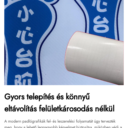
Gyors telepítés és könnyű
eltávolítás felületkárosodás nélkül
A modern padlógrafikák fel- és leszerelési folyamatát úgy tervezték
meg, hogy a lehető legnagyobb kényelmet biztosítsa, miközben védi a