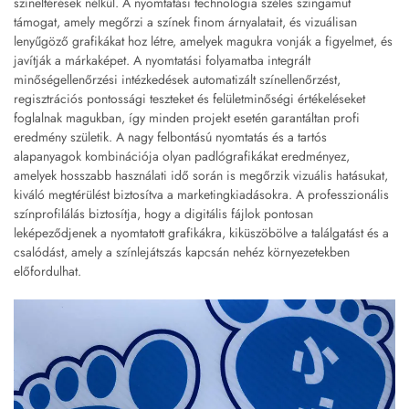
színeltérések nélkül. A nyomtatási technológia széles színgamut
támogat, amely megőrzi a színek finom árnyalatait, és vizuálisan
lenyűgöző grafikákat hoz létre, amelyek magukra vonják a figyelmet, és
javítják a márkaképet. A nyomtatási folyamatba integrált
minőségellenőrzési intézkedések automatizált színellenőrzést,
regisztrációs pontossági teszteket és felületminőségi értékeléseket
foglalnak magukban, így minden projekt esetén garantáltan profi
eredmény születik. A nagy felbontású nyomtatás és a tartós
alapanyagok kombinációja olyan padlógrafikákat eredményez,
amelyek hosszabb használati idő során is megőrzik vizuális hatásukat,
kiváló megtérülést biztosítva a marketingkiadásokra. A professzionális
színprofilálás biztosítja, hogy a digitális fájlok pontosan
leképeződjenek a nyomtatott grafikákra, kiküszöbölve a találgatást és a
csalódást, amely a színlejátszás kapcsán nehéz környezetekben
előfordulhat.