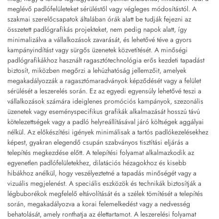
meglévő padlófelületeket sérüléstől vagy végleges módosítástól. A
szakmai szerelőcsapatok általában órák alatt be tudják fejezni az
összetett padlógrafikás projekteket, nem pedig napok alatt, így
minimalizálva a vállalkozások zavarását, és lehetővé téve a gyors
kampányindítást vagy sürgős üzenetek közvetítését. A minőségi
padlógrafikákhoz használt ragasztótechnológia erős kezdeti tapadást
biztosít, miközben megőrzi a lehúzhatóság jellemzőit, amelyek
megakadályozzák a ragasztómaradványok képződését vagy a felület
sérülését a leszerelés során. Ez az egyedi egyensúly lehetővé teszi a
vállalkozások számára ideiglenes promóciós kampányok, szezonális
üzenetek vagy eseményspecifikus grafikák alkalmazását hosszú távú
kötelezettségek vagy a padló helyreállításával járó költségek aggályai
nélkül. Az előkészítési igények minimálisak a tartós padlókezelésekhez
képest, gyakran elegendő csupán szabványos tisztítási eljárás a
telepítés megkezdése előtt. A telepítési folyamat alkalmazkodik az
egyenetlen padlófelületekhez, dilatációs hézagokhoz és kisebb
hibákhoz anélkül, hogy veszélyeztetné a tapadás minőségét vagy a
vizuális megjelenést. A speciális eszközök és technikák biztosítják a
légbuborékok megfelelő eltávolítását és a szélek tömítését a telepítés
során, megakadályozva a korai felemelkedést vagy a nedvesség
behatolását, amely ronthatja az élettartamot. A leszerelési folyamat