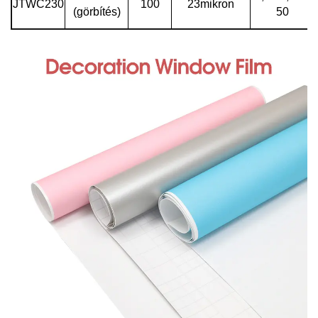
JTWC230
100
23mikron
(görbítés)
50