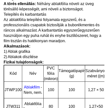
A törés ellenállás:
Néhány ablakfólia növeli az üveg
törésálló képességét, ami növeli a biztonságot.
Telepítés és karbantartás
Az ablakfólia telepítési folyamata egyszerű, és a
professzionális csapatok biztosítják a buborékmentes és
ráncos alkalmazást. A karbantartás egyszerűegyszerűen
használjon egy puha ruhát és enyhe tisztítószeret, hogy a
film tisztán és hatékonyan maradjon.
Alkalmazások:
1) Ablak grafika
2) Ablakok díszítése
Fizikai tulajdonságok:
PVC
Támogatópapír
Szabványos
Kód
Név
fólia
(g)
méret ((m)
(mikron)
Ablakfilm
-
JTWP100
100
100
1,27 × 50
Nem, nem.
Ablakfólia
JTW311
80
100
1.27×50