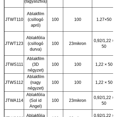
(fagyasztva)
Ablakfilm
JTWT110
(csillogó
100
100
1.27×50
apró)
Ablakfólia
0,92/1,22 ×
JTWT123
(csillogó
100
23mikron
50
durva)
Ablakfilm
JTWS111
(3D
100
100
1,22 × 50
négyzet)
Ablakfilm
JTWS112
(nagy
100
100
1,22 × 50
négyzet)
Ablakfólia
0,92/1,22 ×
JTWA114
(Sol id
100
23mikron
50
Angel)
Ablakfólia
0,92/1,22 ×