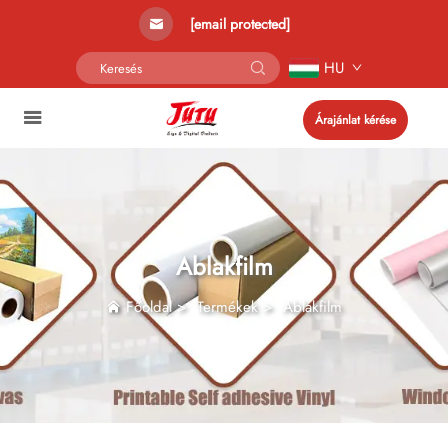
[email protected]
HU
Árajánlat kérése
Ablakfilm
Főoldal
>
Termékek
>
Ablakfilm