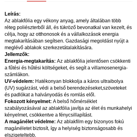
Leírás:
Az ablakfólia egy vékony anyag, amely általában több
réteg poliészterből áll, és tükröző bevonatkal van kezelt, és
célja, hogy az otthonosok és a vállalkozások energia
megtakarításában segítsen. Gazdasági megoldást nyújt a
meglévő ablakok szerkezetátalakítására.
Jellemzők:
Energia-megtakarítás:
Az ablakfólia jelentősen csökkenti
a fűtési és hűtési költségeket, és segít a villamosenergia-
számlákon.
UV-védelem:
Hatékonyan blokkolja a káros ultraibolya
(UV) sugárzást, védi a belső berendezéseket,szöveteket
és padlókat a halványodás és romlás elől.
Fokozott kényelmet:
A belső hőmérséklet
szabályozásával az ablakfólia javítja az élet és munkahelyi
kényelmet, csökkentve a fénycsillapítást.
A magánélet védelme:
Az ablakfilm egy bizonyos fokú
magánéletet biztosít, így a helyiség biztonságosabb és
elszigeteltebb.