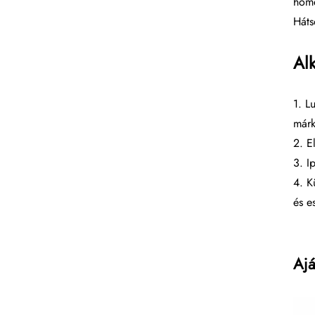
hőmé
Háts
Al
1. L
márk
2. E
3. I
4. K
és e
Ajá