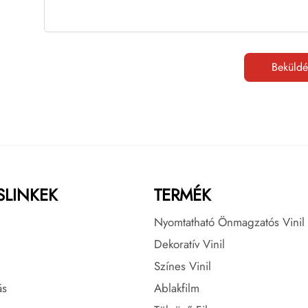
Beküldé
SLINKEK
TERMÉK
Nyomtatható Önmagzatós Vinil
Dekoratív Vinil
Színes Vinil
ás
Ablakfilm