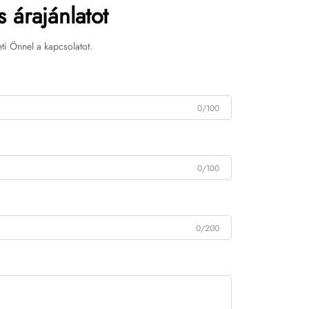
 árajánlatot
ti Önnel a kapcsolatot.
0/100
0/100
0/200