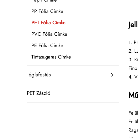
PP Fólia Címke
Jel
PET Fólia Címke
PVC Fólia Címke
1. P
PE Fólia Címke
2. L
Tintasugaras Címke
3. K
Fino
Téglafestés
4. V
PET Zászló
Mű
Felü
Felü
Raga