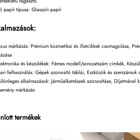
rsékletű ragasztó.
ó papír típusa: Glasszín papír
kalmazások:
uxus márkázás: Prémium kozmetikai és illatcikkek csomagolása, Pré
ázása
lektronika és készülékek: Fémes modell/sorozatszám címkék, Készül
pari felhasználás: Gépek azonosító táblái, Eszközök és szerszámok c
ülönleges alkalmazások: Járműalkatrészek azonosítása, Díjatmával 
semény márkázás
nlott termékek