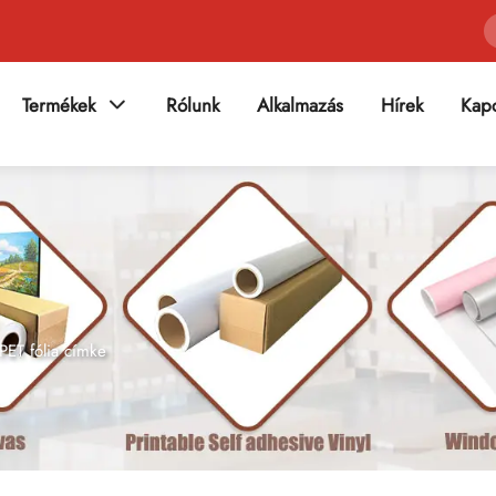
Termékek
Rólunk
Alkalmazás
Hírek
Kapc
PET fólia címke