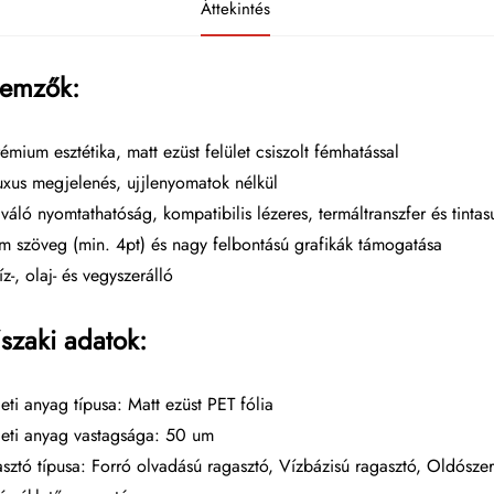
Áttekintés
lemzők:
rémium esztétika, matt ezüst felület csiszolt fémhatással
uxus megjelenés, ujjlenyomatok nélkül
iváló nyomtathatóság, kompatibilis lézeres, termáltranszfer és tinta
m szöveg (min. 4pt) és nagy felbontású grafikák támogatása
íz-, olaj- és vegyszerálló
szaki adatok:
leti anyag típusa: Matt ezüst PET fólia
leti anyag vastagsága: 50 um
sztó típusa: Forró olvadású ragasztó, Vízbázisú ragasztó, Oldószer