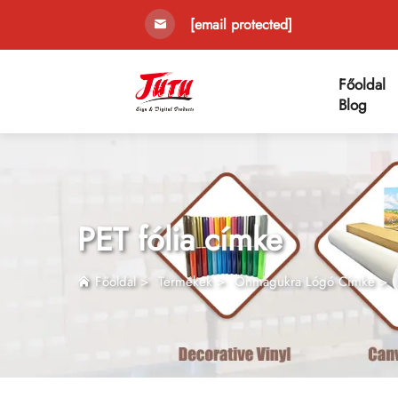
[email protected]
Főoldal
Blog
PET fólia címke
Főoldal
>
Termékek
>
Önmagukra Lógó Címke
>