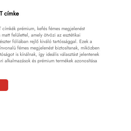
ET címke
T címkék prémium, kefés fémes megjelenést
matt felülettel, amely ötvözi az esztétikai
észter fóliában rejlő kiváló tartóssággal. Ezek a
nvonalú fémes megjelenést biztosítanak, miközben
óságot is kínálnak, így ideális választást jelentenek
ari alkalmazások és prémium termékek azonosítása