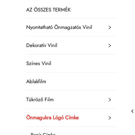
AZ ÖSSZES TERMÉK
Nyomtatható Önmagzatós Vinil
Dekoratív Vinil
Színes Vinil
Ablakfilm
Tükröző Film
Önmagukra Lógó Címke
Papír Címke