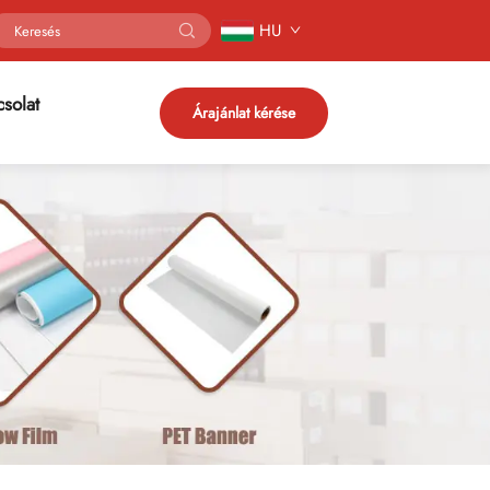
HU
solat
Árajánlat kérése