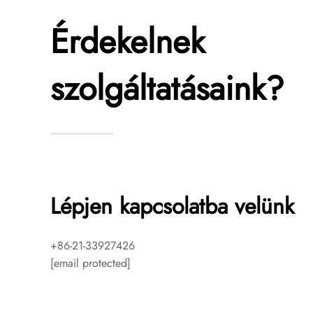
Érdekelnek
szolgáltatásaink?
Lépjen kapcsolatba velünk
+86-21-33927426
[email protected]