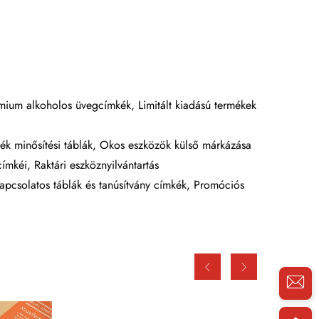
mium alkoholos üvegcímkék, Limitált kiadású termékek
ék minősítési táblák, Okos eszközök külső márkázása
ímkéi, Raktári eszköznyilvántartás
kapcsolatos táblák és tanúsítvány címkék, Promóciós