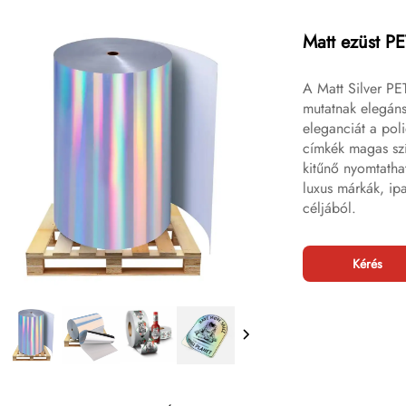
Matt ezüst P
A Matt Silver PE
mutatnak elegáns 
eleganciát a poli
címkék magas szí
kitűnő nyomtathat
luxus márkák, ip
céljából.
Kérés