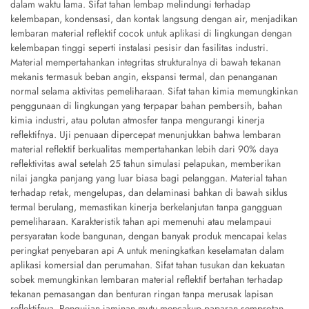
dalam waktu lama. Sifat tahan lembap melindungi terhadap
kelembapan, kondensasi, dan kontak langsung dengan air, menjadikan
lembaran material reflektif cocok untuk aplikasi di lingkungan dengan
kelembapan tinggi seperti instalasi pesisir dan fasilitas industri.
Material mempertahankan integritas strukturalnya di bawah tekanan
mekanis termasuk beban angin, ekspansi termal, dan penanganan
normal selama aktivitas pemeliharaan. Sifat tahan kimia memungkinkan
penggunaan di lingkungan yang terpapar bahan pembersih, bahan
kimia industri, atau polutan atmosfer tanpa mengurangi kinerja
reflektifnya. Uji penuaan dipercepat menunjukkan bahwa lembaran
material reflektif berkualitas mempertahankan lebih dari 90% daya
reflektivitas awal setelah 25 tahun simulasi pelapukan, memberikan
nilai jangka panjang yang luar biasa bagi pelanggan. Material tahan
terhadap retak, mengelupas, dan delaminasi bahkan di bawah siklus
termal berulang, memastikan kinerja berkelanjutan tanpa gangguan
pemeliharaan. Karakteristik tahan api memenuhi atau melampaui
persyaratan kode bangunan, dengan banyak produk mencapai kelas
peringkat penyebaran api A untuk meningkatkan keselamatan dalam
aplikasi komersial dan perumahan. Sifat tahan tusukan dan kekuatan
sobek memungkinkan lembaran material reflektif bertahan terhadap
tekanan pemasangan dan benturan ringan tanpa merusak lapisan
reflektifnya. Pengujian jaminan mutu mencakup paparan semprotan