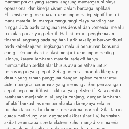
manfaat praktis yang secara langsung memengaruhi biaya
operasional dan kinerja sistem dalam berbagai aplikasi.
Efisiensi energi merupakan keuntungan paling signifikan, di
mana material ini mampu mengurangi biaya pendinginan
hingga 30% pada bangunan residensial dan komersial melalui
pantulan panas yang efektif. Hal ini berarti penghematan
finansial langsung pada tagihan listrik sekaligus berkontribusi
pada keberlanjutan lingkungan melalui penurunan konsumsi
energi. Kemudahan instalasi menjadi keuntungan penting
lainnya, karena lembaran material reflektif hanya
membutuhkan sedikit alat khusus atau pelatihan untuk
pemasangan yang tepat. Sebagian besar produk dilengkapi
desain yang ramah pengguna dengan lapisan perekat atau
sistem pengikat sederhana yang memungkinkan pemasangan
cepat tanpa modifikasi struktural yang ekstensif. Karakteristik
ketahanan menjamin nilai jangka panjang, dengan lembaran
reflektif berkualitas mempertahankan kinerjanya selama
puluhan tahun dalam kondisi operasional normal. Sifat tahan
cuaca melindungi dari degradasi akibat sinar UV, kerusakan
akibat kelembapan, serta ekstrem suhu, menjadikan material
ini cocok untuk aplikasi dalam maupun luar ruangan.