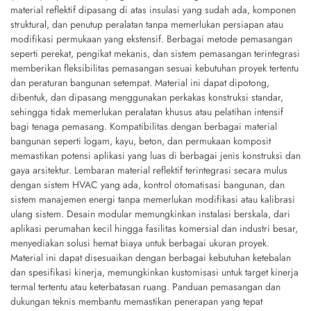
material reflektif dipasang di atas insulasi yang sudah ada, komponen
struktural, dan penutup peralatan tanpa memerlukan persiapan atau
modifikasi permukaan yang ekstensif. Berbagai metode pemasangan
seperti perekat, pengikat mekanis, dan sistem pemasangan terintegrasi
memberikan fleksibilitas pemasangan sesuai kebutuhan proyek tertentu
dan peraturan bangunan setempat. Material ini dapat dipotong,
dibentuk, dan dipasang menggunakan perkakas konstruksi standar,
sehingga tidak memerlukan peralatan khusus atau pelatihan intensif
bagi tenaga pemasang. Kompatibilitas dengan berbagai material
bangunan seperti logam, kayu, beton, dan permukaan komposit
memastikan potensi aplikasi yang luas di berbagai jenis konstruksi dan
gaya arsitektur. Lembaran material reflektif terintegrasi secara mulus
dengan sistem HVAC yang ada, kontrol otomatisasi bangunan, dan
sistem manajemen energi tanpa memerlukan modifikasi atau kalibrasi
ulang sistem. Desain modular memungkinkan instalasi berskala, dari
aplikasi perumahan kecil hingga fasilitas komersial dan industri besar,
menyediakan solusi hemat biaya untuk berbagai ukuran proyek.
Material ini dapat disesuaikan dengan berbagai kebutuhan ketebalan
dan spesifikasi kinerja, memungkinkan kustomisasi untuk target kinerja
termal tertentu atau keterbatasan ruang. Panduan pemasangan dan
dukungan teknis membantu memastikan penerapan yang tepat