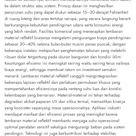
ke dalam struktur atau sistem. Prinsip dasar ini menghasilkan
penurunan suhu yang dapat diukur sebesar 15–30 derajat Fahrenheit
di ruang loteng dan area tertutup serupa, yang secara langsung berarti
berkurangnya kebutuhan pendinginan udara serta konsumsi energi
yang lebih rendah. Fasilitas komersial yang menerapkan lembaran
material reflektif biasanya mengalami pengurangan biaya pendinginan
sebesar 20–40% selama bulan-bulan musim panas puncak, dengan
beberapa instalasi melaporkan penghematan tahunan yang melebihi
ribuan dolar tergantung pada ukuran bangunan dan kondisi iklim.
Keuntungan efisiensi ini meningkat seiring waktu seiring terus naiknya
biaya energi, sehingga membuat return on investment semakin
menarik. Lembaran material reflektif canggih mengintegrasikan
beberapa lapisan reflektif dan perlakuan permukaan khusus yang
mempertahankan efisiensinya pada rentang suhu luas dan kondisi
kelembapan yang bervariasi. Material-material ini tahan terhadap
degradasi akibat paparan UV dan siklus termal, memastikan kinerja
yang konsisten sepanjang masa operasionalnya. Aplikasi industri
mendapat manfaat dari efisiensi proses yang meningkat karena
lembaran material reflektif membantu menjaga suhu operasional
optimal peralatan sensitif sekaligus mengurangi beban pada sistem
pendingin. Teknologi ini juga berkontribusi terhadap stabilitas