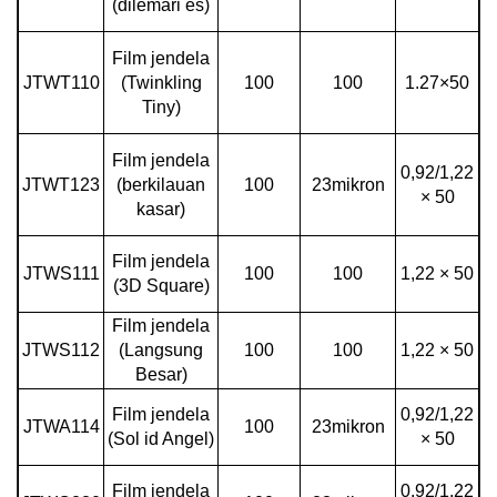
(dilemari es)
Film jendela
JTWT110
(Twinkling
100
100
1.27×50
Tiny)
Film jendela
0,92/1,22
JTWT123
(berkilauan
100
23mikron
× 50
kasar)
Film jendela
JTWS111
100
100
1,22 × 50
(3D Square)
Film jendela
JTWS112
(Langsung
100
100
1,22 × 50
Besar)
Film jendela
0,92/1,22
JTWA114
100
23mikron
(Sol id Angel)
× 50
Film jendela
0,92/1,22