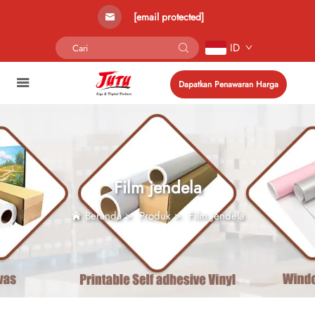
[email protected]
ID
Dapatkan Penawaran Harga
Film jendela
Beranda
>
Produk
>
Film jendela