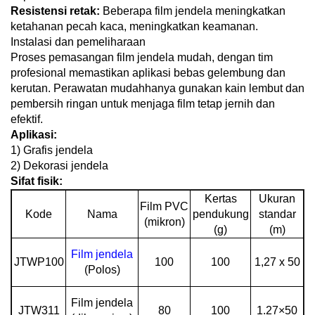
Resistensi retak:
Beberapa film jendela meningkatkan
ketahanan pecah kaca, meningkatkan keamanan.
Instalasi dan pemeliharaan
Proses pemasangan film jendela mudah, dengan tim
profesional memastikan aplikasi bebas gelembung dan
kerutan. Perawatan mudahhanya gunakan kain lembut dan
pembersih ringan untuk menjaga film tetap jernih dan
efektif.
Aplikasi:
1) Grafis jendela
2) Dekorasi jendela
Sifat fisik:
Kertas
Ukuran
Film PVC
Kode
Nama
pendukung
standar
(mikron)
(g)
(m)
Film jendela
JTWP100
100
100
1,27 x 50
(Polos)
Film jendela
JTW311
80
100
1.27×50