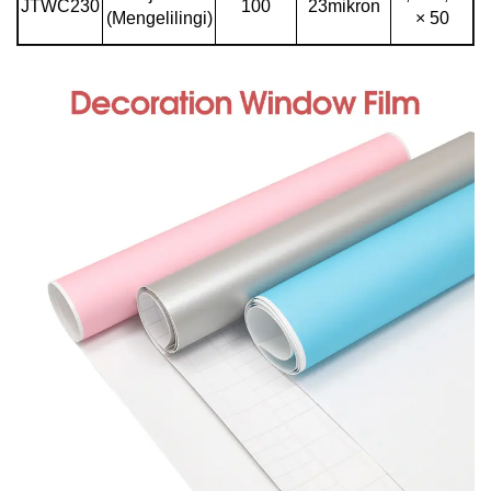
JTWC230
100
23mikron
(Mengelilingi)
× 50