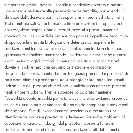
temperature gelide invernali. Il vinile autoadesivo colorato dimostra
una notevole resistenza alla penetrazione dell'umidità, prevenendo il
distacco dell'adesivo e danni al supporto in ambienti ad alta umidità.
Test di nebbia salina confermano ottime prestazioni in applicazioni
costiere, dove l'esposizione ai cloruri mette alla prova i materiali
convenzionali. La superficie liscia e non porosa impedisce l'accumulo
di sporco e la crescita biologica che deteriorano l'aspetto e le
prestazioni nel tempo. La resistenza al sollevamento da vento supera
gli standard di settore, mantenendo un'aderenza sicura anche durante
eventi meteorologici estremi. Il materiale resiste alle sollecitazioni
dovute ai cicli termici che causano dilatazione e contrazione,
prevenendo il sollevamento dei bordi e guasti precoci. Le proprietà di
resistenza chimica proteggono dalla pioggia acida, dagli inquinanti
industriali e dai prodotti chimici per la pulizia comunemente presenti
negli ambienti urbani. Il vinile autoadesivo colorato mantiene
flessibilità e conformabilità per tutta la sua vita utile, evitando crepe da
sollecitazione in corrispondenza di geometrie complesse o movimenti
del supporto. Test di invecchiamento accelerato dimostrano una
ritenzione del colore e prestazioni adesive equivalenti a molti anni di
esposizione naturale. Il design del prodotto incorpora funzioni
protettive ridondanti che garantiscono prestazioni affidabili anche