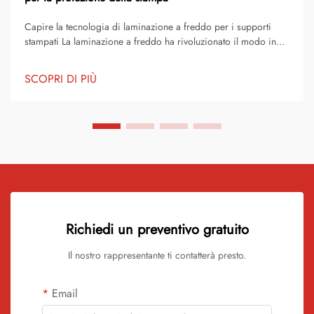
Capire la tecnologia di laminazione a freddo per i supporti
stampati La laminazione a freddo ha rivoluzionato il modo in
cui proteggiamo e valorizziamo i materiali stampati,
specialmente quando si lavora con vinile colorato e altri
SCOPRI DI PIÙ
supporti premium. Questa tecnologia avanzata offre...
Richiedi un preventivo gratuito
Il nostro rappresentante ti contatterà presto.
Email