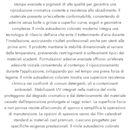
stampa avanzate e pigmenti di alta qualità per garantire una
riproduzione cromatica costante e resistenza allo sbiadimento. Il
materiale presenta un'eccellente conformabilità, consentendo di
aderire senza bolle o grinze a superfici curve, angoli e geometrie
complesse. Il vinile autoadesivo colorato moderno integra una
tecnologia di rilascio dell'aria che evita il trattenimento d'aria durante
l'installazione, assicurando risultati professionali anche per utenti alle
prime armi. Il prodotto mantiene la stabilità dimensionale al variare
della temperatura, prevenendo restringimenti e sollevamenti tipici dei
materiali scadenti. Formulazioni adesive avanzate offrono un'elevata
adesività iniziale consentendo al contempo il riposizionamento
durante l'applicazione, sviluppando poi nel tempo una piena forza di
legame. Il vinile autoadesivo colorato mostra una superiore resistenza
chimica nei confronti di comuni detergenti, oli e contaminanti
ambientali. Stabilizzanti UV integrati nella matrice del vinile
proteggono dal degrado cromatico e dal deterioramento del materiale
causato dall'esposizione prolungata ai raggi solari. La superficie liscia
e non porosa resiste all'accumulo di sporco e semplifica le operazioni
di manutenzione. Le opzioni di spessore vanno dai film calandrati
standard ai materiali cast premium, ciascuno progettato per
specifiche esigenze prestazionali. Il vinile autoadesivo colorato