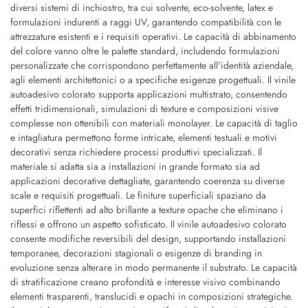
diversi sistemi di inchiostro, tra cui solvente, eco-solvente, latex e
formulazioni indurenti a raggi UV, garantendo compatibilità con le
attrezzature esistenti e i requisiti operativi. Le capacità di abbinamento
del colore vanno oltre le palette standard, includendo formulazioni
personalizzate che corrispondono perfettamente all'identità aziendale,
agli elementi architettonici o a specifiche esigenze progettuali. Il vinile
autoadesivo colorato supporta applicazioni multistrato, consentendo
effetti tridimensionali, simulazioni di texture e composizioni visive
complesse non ottenibili con materiali monolayer. Le capacità di taglio
e intagliatura permettono forme intricate, elementi testuali e motivi
decorativi senza richiedere processi produttivi specializzati. Il
materiale si adatta sia a installazioni in grande formato sia ad
applicazioni decorative dettagliate, garantendo coerenza su diverse
scale e requisiti progettuali. Le finiture superficiali spaziano da
superfici riflettenti ad alto brillante a texture opache che eliminano i
riflessi e offrono un aspetto sofisticato. Il vinile autoadesivo colorato
consente modifiche reversibili del design, supportando installazioni
temporanee, decorazioni stagionali o esigenze di branding in
evoluzione senza alterare in modo permanente il substrato. Le capacità
di stratificazione creano profondità e interesse visivo combinando
elementi trasparenti, translucidi e opachi in composizioni strategiche.