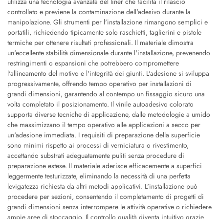
utilizza una tecnologia avanzata del liner che facilita il rilascio
controllato e previene la contaminazione dell'adesivo durante la
manipolazione. Gli strumenti per l'installazione rimangono semplici e
portatili, richiedendo tipicamente solo raschietti, taglierini e pistole
termiche per ottenere risultati professionali. Il materiale dimostra
un'eccellente stabilità dimensionale durante l'installazione, prevenendo
restringimenti o espansioni che potrebbero compromettere
l'allineamento del motivo e l'integrità dei giunti. L'adesione si sviluppa
progressivamente, offrendo tempo operativo per installazioni di
grandi dimensioni, garantendo al contempo un fissaggio sicuro una
volta completato il posizionamento. Il vinile autoadesivo colorato
supporta diverse tecniche di applicazione, dalle metodologie a umido
che massimizzano il tempo operativo alle applicazioni a secco per
un'adesione immediata. I requisiti di preparazione della superficie
sono minimi rispetto ai processi di verniciatura o rivestimento,
accettando substrati adeguatamente puliti senza procedure di
preparazione estese. Il materiale aderisce efficacemente a superfici
leggermente testurizzate, eliminando la necessità di una perfetta
levigatezza richiesta da altri metodi applicativi. L'installazione può
procedere per sezioni, consentendo il completamento di progetti di
grandi dimensioni senza interrompere le attività operative o richiedere
ampie aree di stoccaggio. Il controllo qualità diventa intuitivo grazie