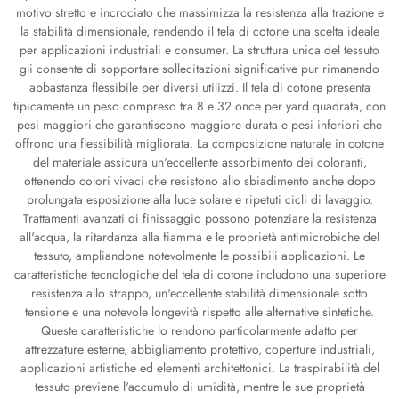
motivo stretto e incrociato che massimizza la resistenza alla trazione e
la stabilità dimensionale, rendendo il tela di cotone una scelta ideale
per applicazioni industriali e consumer. La struttura unica del tessuto
gli consente di sopportare sollecitazioni significative pur rimanendo
abbastanza flessibile per diversi utilizzi. Il tela di cotone presenta
tipicamente un peso compreso tra 8 e 32 once per yard quadrata, con
pesi maggiori che garantiscono maggiore durata e pesi inferiori che
offrono una flessibilità migliorata. La composizione naturale in cotone
del materiale assicura un'eccellente assorbimento dei coloranti,
ottenendo colori vivaci che resistono allo sbiadimento anche dopo
prolungata esposizione alla luce solare e ripetuti cicli di lavaggio.
Trattamenti avanzati di finissaggio possono potenziare la resistenza
all'acqua, la ritardanza alla fiamma e le proprietà antimicrobiche del
tessuto, ampliandone notevolmente le possibili applicazioni. Le
caratteristiche tecnologiche del tela di cotone includono una superiore
resistenza allo strappo, un'eccellente stabilità dimensionale sotto
tensione e una notevole longevità rispetto alle alternative sintetiche.
Queste caratteristiche lo rendono particolarmente adatto per
attrezzature esterne, abbigliamento protettivo, coperture industriali,
applicazioni artistiche ed elementi architettonici. La traspirabilità del
tessuto previene l'accumulo di umidità, mentre le sue proprietà