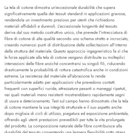
La tela di cotone dimostra un'eccezionale durabilità che supera
significativamente quella dei tessuti standard in applicazioni gravose,
rendendola un investimento prezioso per utenti che richiedono
materiali affidabili e durevoli. L'eccezionale longevità del tessuto
deriva dal suo metodo costruttivo unico, che prevede l'intrecciatura di
fibre di cotone di alta qualità secondo uno schema stretto e incrociato,
creando numerosi punti di distribuzione delle sollecitazioni all'interno
della struttura del materiale. Questo approccio ingegneristico fa sì che
le forze applicate alla tela di cotone vengano distribuite su molteplici
intersezioni delle fibre anziché concentrarsi su singoli fili, riducendo
drasticamente la probabilità di rottura catastrofica anche in condizioni
estreme. La resistenza del materiale all'abrasione lo rende
particolarmente adatto per applicazioni che prevedono contatti
frequenti con superfici ruvide, attrezzature pesanti o maneggi ripetuti,
nei quali materiali meno resistenti mostrerebbero rapidamente segni
di usura e deterioramento. Test sul campo hanno dimostrato che la tela
di cotone mantiene la sua integrità strutturale e il suo aspetto anche
dopo migliaia di cicli di utilizzo, piegatura ed esposizione ambientale,
offrendo agli utenti prestazioni prevedibili per tutta la vita prolungata
del prodotto. La composizione naturale delle fibre contribuisce alla
durabilità del tessuto consentendo una leggera flessibilità sotto stress,