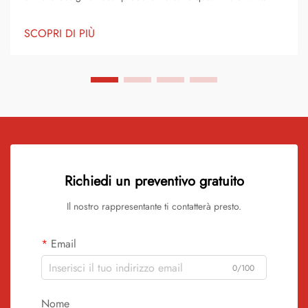
aggiungendo pigmenti o coloranti al materiale di vinile grezzo.
Questo processo trasforma i normali dischi in meravigliose
SCOPRI DI PIÙ
opere d'arte. Ogni disco diventa...
Richiedi un preventivo gratuito
Il nostro rappresentante ti contatterà presto.
Email
0/100
Nome