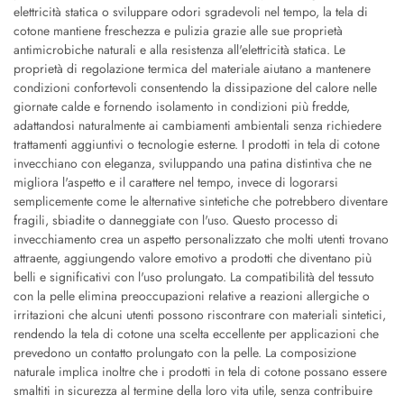
elettricità statica o sviluppare odori sgradevoli nel tempo, la tela di
cotone mantiene freschezza e pulizia grazie alle sue proprietà
antimicrobiche naturali e alla resistenza all'elettricità statica. Le
proprietà di regolazione termica del materiale aiutano a mantenere
condizioni confortevoli consentendo la dissipazione del calore nelle
giornate calde e fornendo isolamento in condizioni più fredde,
adattandosi naturalmente ai cambiamenti ambientali senza richiedere
trattamenti aggiuntivi o tecnologie esterne. I prodotti in tela di cotone
invecchiano con eleganza, sviluppando una patina distintiva che ne
migliora l'aspetto e il carattere nel tempo, invece di logorarsi
semplicemente come le alternative sintetiche che potrebbero diventare
fragili, sbiadite o danneggiate con l'uso. Questo processo di
invecchiamento crea un aspetto personalizzato che molti utenti trovano
attraente, aggiungendo valore emotivo a prodotti che diventano più
belli e significativi con l'uso prolungato. La compatibilità del tessuto
con la pelle elimina preoccupazioni relative a reazioni allergiche o
irritazioni che alcuni utenti possono riscontrare con materiali sintetici,
rendendo la tela di cotone una scelta eccellente per applicazioni che
prevedono un contatto prolungato con la pelle. La composizione
naturale implica inoltre che i prodotti in tela di cotone possano essere
smaltiti in sicurezza al termine della loro vita utile, senza contribuire