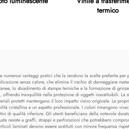
oto luminescente
Vinile a trasferim
termico
e numerosi vantaggi pratici che la rendono la scelta preferita per 
plicazione senza calore, che elimina il rischio di danneggiare materi
ntanee, lo sbiadimento di stampe termiche e la formazione di grinze
rendo tranquillità nella protezione di oggetti insostituibili. La st
riali protetti mantengano il loro impatto visivo originale. Le propri
lità cristallina e un aspetto professionale. I colori rimangono vivac
ttivi di qualità inferiore. Gli utenti beneficiano della notevole dur
sta resiste a graffi, strappi e perforazioni che potrebbero comprome
ticoli laminati devono essere sostituiti con minore frequenza rispett