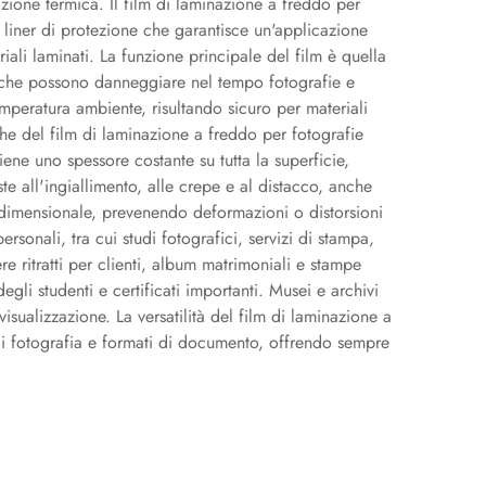
nazione termica. Il film di laminazione a freddo per
n liner di protezione che garantisce un'applicazione
iali laminati. La funzione principale del film è quella
V, che possono danneggiare nel tempo fotografie e
peratura ambiente, risultando sicuro per materiali
iche del film di laminazione a freddo per fotografie
ene uno spessore costante su tutta la superficie,
e all'ingiallimento, alle crepe e al distacco, anche
tà dimensionale, prevenendo deformazioni o distorsioni
rsonali, tra cui studi fotografici, servizi di stampa,
re ritratti per clienti, album matrimoniali e stampe
degli studenti e certificati importanti. Musei e archivi
sualizzazione. La versatilità del film di laminazione a
i di fotografia e formati di documento, offrendo sempre