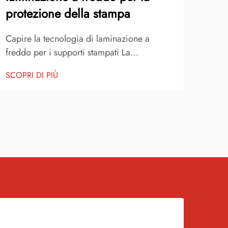
protezione della stampa
Il vi
mond
Capire la tecnologia di laminazione a
della
freddo per i supporti stampati La
SCOP
possi
laminazione a freddo ha rivoluzionato il
SCOPRI DI PIÙ
anche
modo in cui proteggiamo e valorizziamo i
cade
materiali stampati, specialmente quando si
comp
lavora con vinile colorato e altri supporti
Comp
premium. Questa tecnologia avanzata
offre...