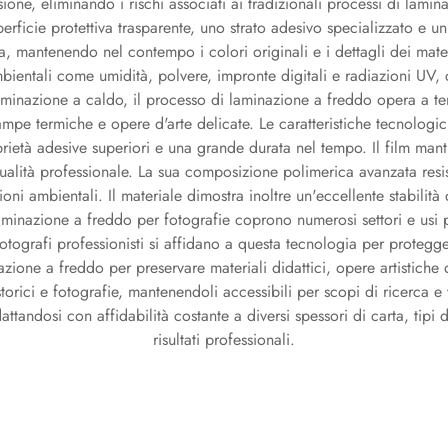
ione, eliminando i rischi associati ai tradizionali processi di lami
perficie protettiva trasparente, uno strato adesivo specializzato e u
a, mantenendo nel contempo i colori originali e i dettagli dei mater
 ambientali come umidità, polvere, impronte digitali e radiazioni U
aminazione a caldo, il processo di laminazione a freddo opera a tem
 stampe termiche e opere d'arte delicate. Le caratteristiche tecnolog
rietà adesive superiori e una grande durata nel tempo. Il film manti
ualità professionale. La sua composizione polimerica avanzata resist
oni ambientali. Il materiale dimostra inoltre un'eccellente stabili
aminazione a freddo per fotografie coprono numerosi settori e usi pe
I fotografi professionisti si affidano a questa tecnologia per protegge
nazione a freddo per preservare materiali didattici, opere artistiche 
ici e fotografie, mantenendoli accessibili per scopi di ricerca e vi
dattandosi con affidabilità costante a diversi spessori di carta, tip
risultati professionali.