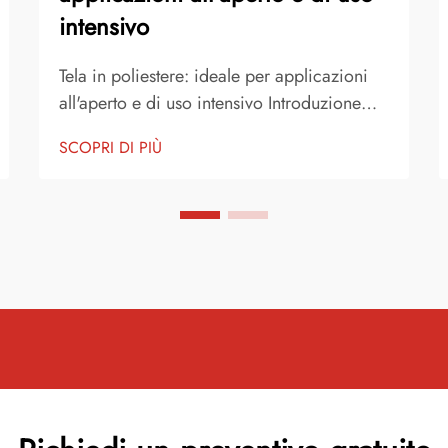
intensivo
Tela in poliestere: ideale per applicazioni
all'aperto e di uso intensivo Introduzione
alla tela in poliestere La tela in poliestere è
SCOPRI DI PIÙ
uno dei tessuti più affidabili e versatili
disponibili per scopi sia consumer che
industriali. È diventato un materiale di
scelt...