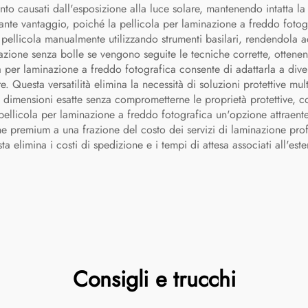
o causati dall'esposizione alla luce solare, mantenendo intatta la
tante vantaggio, poiché la pellicola per laminazione a freddo fotogr
ellicola manualmente utilizzando strumenti basilari, rendendola acc
azione senza bolle se vengono seguite le tecniche corrette, ottenend
cola per laminazione a freddo fotografica consente di adattarla a di
e. Questa versatilità elimina la necessità di soluzioni protettive mul
lle dimensioni esatte senza comprometterne le proprietà protettive,
 pellicola per laminazione a freddo fotografica un'opzione attraent
ione premium a una frazione del costo dei servizi di laminazione pro
sta elimina i costi di spedizione e i tempi di attesa associati all'est
Consigli e trucchi