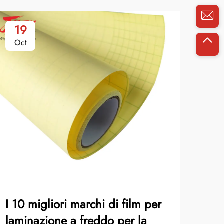
19
2
Oct
No
I 10 migliori marchi di film per
Err
laminazione a freddo per la
vin