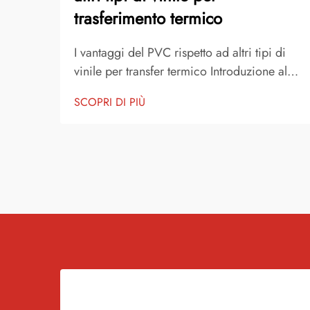
trasferimento termico
I vantaggi del PVC rispetto ad altri tipi di
vinile per transfer termico Introduzione al
vinile per transfer termico Il vinile per
SCOPRI DI PIÙ
transfer termico è uno dei metodi più
popolari per personalizzare capi
d'abbigliamento, accessori e prodotti
promozionali. È un materiale sottile e
flessibile che...