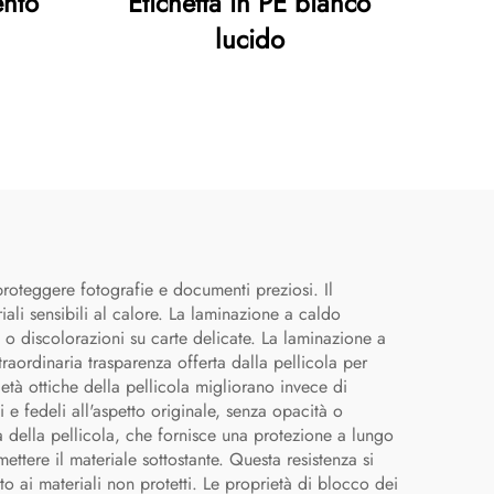
ento
Etichetta in PE bianco
lucido
proteggere fotografie e documenti preziosi. Il
ali sensibili al calore. La laminazione a caldo
 o discolorazioni su carte delicate. La laminazione a
raordinaria trasparenza offerta dalla pellicola per
età ottiche della pellicola migliorano invece di
i e fedeli all'aspetto originale, senza opacità o
ata della pellicola, che fornisce una protezione a lungo
ttere il materiale sottostante. Questa resistenza si
o ai materiali non protetti. Le proprietà di blocco dei