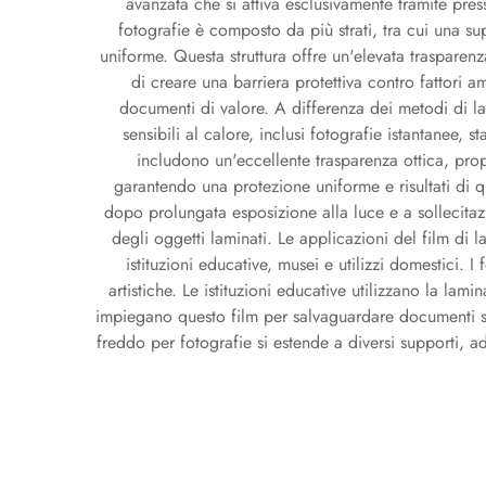
avanzata che si attiva esclusivamente tramite press
fotografie è composto da più strati, tra cui una su
uniforme. Questa struttura offre un'elevata trasparenz
di creare una barriera protettiva contro fattori
documenti di valore. A differenza dei metodi di l
sensibili al calore, inclusi fotografie istantanee,
includono un'eccellente trasparenza ottica, prop
garantendo una protezione uniforme e risultati di q
dopo prolungata esposizione alla luce e a sollecitazi
degli oggetti laminati. Le applicazioni del film di l
istituzioni educative, musei e utilizzi domestici. 
artistiche. Le istituzioni educative utilizzano la lami
impiegano questo film per salvaguardare documenti stor
freddo per fotografie si estende a diversi supporti, a