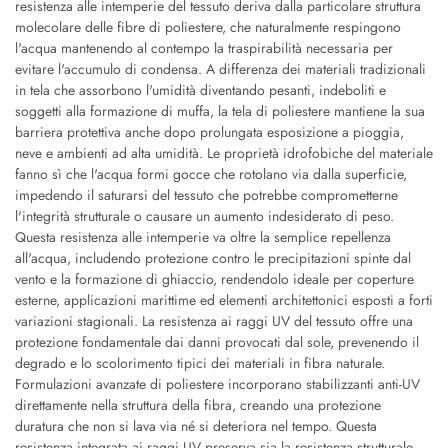
resistenza alle intemperie del tessuto deriva dalla particolare struttura
molecolare delle fibre di poliestere, che naturalmente respingono
l'acqua mantenendo al contempo la traspirabilità necessaria per
evitare l'accumulo di condensa. A differenza dei materiali tradizionali
in tela che assorbono l'umidità diventando pesanti, indeboliti e
soggetti alla formazione di muffa, la tela di poliestere mantiene la sua
barriera protettiva anche dopo prolungata esposizione a pioggia,
neve e ambienti ad alta umidità. Le proprietà idrofobiche del materiale
fanno sì che l'acqua formi gocce che rotolano via dalla superficie,
impedendo il saturarsi del tessuto che potrebbe comprometterne
l'integrità strutturale o causare un aumento indesiderato di peso.
Questa resistenza alle intemperie va oltre la semplice repellenza
all'acqua, includendo protezione contro le precipitazioni spinte dal
vento e la formazione di ghiaccio, rendendolo ideale per coperture
esterne, applicazioni marittime ed elementi architettonici esposti a forti
variazioni stagionali. La resistenza ai raggi UV del tessuto offre una
protezione fondamentale dai danni provocati dal sole, prevenendo il
degrado e lo scolorimento tipici dei materiali in fibra naturale.
Formulazioni avanzate di poliestere incorporano stabilizzanti anti-UV
direttamente nella struttura della fibra, creando una protezione
duratura che non si lava via né si deteriora nel tempo. Questa
resistenza integrata ai raggi UV preserva sia la resistenza strutturale