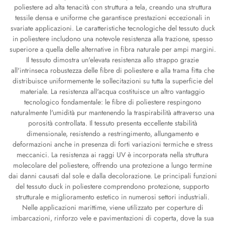
poliestere ad alta tenacità con struttura a tela, creando una struttura
tessile densa e uniforme che garantisce prestazioni eccezionali in
svariate applicazioni. Le caratteristiche tecnologiche del tessuto duck
in poliestere includono una notevole resistenza alla trazione, spesso
superiore a quella delle alternative in fibra naturale per ampi margini.
Il tessuto dimostra un'elevata resistenza allo strappo grazie
all'intrinseca robustezza delle fibre di poliestere e alla trama fitta che
distribuisce uniformemente le sollecitazioni su tutta la superficie del
materiale. La resistenza all'acqua costituisce un altro vantaggio
tecnologico fondamentale: le fibre di poliestere respingono
naturalmente l'umidità pur mantenendo la traspirabilità attraverso una
porosità controllata. Il tessuto presenta eccellente stabilità
dimensionale, resistendo a restringimento, allungamento e
deformazioni anche in presenza di forti variazioni termiche e stress
meccanici. La resistenza ai raggi UV è incorporata nella struttura
molecolare del poliestere, offrendo una protezione a lungo termine
dai danni causati dal sole e dalla decolorazione. Le principali funzioni
del tessuto duck in poliestere comprendono protezione, supporto
strutturale e miglioramento estetico in numerosi settori industriali.
Nelle applicazioni marittime, viene utilizzato per coperture di
imbarcazioni, rinforzo vele e pavimentazioni di coperta, dove la sua