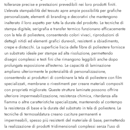
tolleranze precise e prestazioni prevedibili nei loro prodotti finiti.
L'elevata stampabilità del tessuto apre ampie possibilità per grafiche
personalizzate, elementi di branding e decorativi che mantengono
inalterato il loro aspetto per tutta la durata del prodotto. Le tecniche di
stampa digitale, serigrafia e transfer termico funzionano efficacemente
con la tela di poliestere, consentendo colori vivaci, riproduzioni di
dettagli nitidi ed elementi grafici durevoli, resistenti a sbiadimento,
crepe e distacchi. La superficie liscia delle fibre di poliestere fornisce
un substrato ideale per stampe ad alta risoluzione, permettendo
disegni complessi e testi fini che rimangono leggibili anche dopo
prolungata esposizione all'esterno. Le capacità di laminazione
ampliano ulteriormente le potenzialità di personalizzazione,
consentendo ai produttori di combinare la tela di poliestere con film
specializzati, membrane o rivestimenti per creare materiali compositi
con proprietà migliorate. Queste strutture laminate possono offrire
ulteriore impermeabilizzazione, resistenza chimica, ritardanza alla
fiamma o altre caratteristiche specializzate, mantenendo al contempo
la resistenza di base e la durata del substrato in tela di poliestere. Le
tecniche di termosaldatura creano cuciture permanenti e
impermeabili, spesso più resistenti del materiale di base, permettendo
la realizzazione di prodotti tridimensionali complessi senza l'uso di