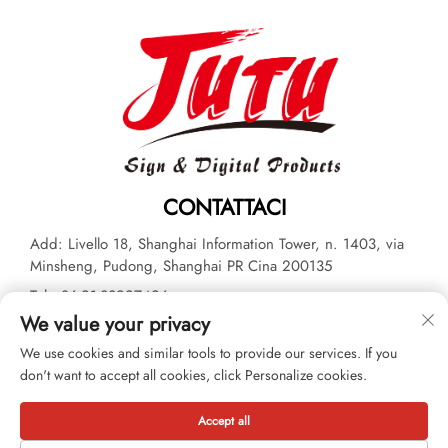
CONTATTACI
Add: Livello 18, Shanghai Information Tower, n. 1403, via
Minsheng, Pudong, Shanghai PR Cina 200135
Tel:
+86-21-33927426
We value your privacy
E-mail:
[email protected]
We use cookies and similar tools to provide our services. If you
don't want to accept all cookies, click Personalize cookies.
Diritto d'autore © 2026 JUTU New Materials Technology Limited
Tutti i diritti riservati. -
Informativa sulla privacy
Accept all