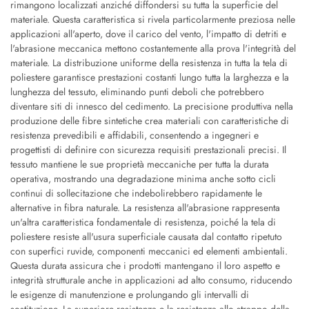
rimangono localizzati anziché diffondersi su tutta la superficie del
materiale. Questa caratteristica si rivela particolarmente preziosa nelle
applicazioni all'aperto, dove il carico del vento, l'impatto di detriti e
l'abrasione meccanica mettono costantemente alla prova l'integrità del
materiale. La distribuzione uniforme della resistenza in tutta la tela di
poliestere garantisce prestazioni costanti lungo tutta la larghezza e la
lunghezza del tessuto, eliminando punti deboli che potrebbero
diventare siti di innesco del cedimento. La precisione produttiva nella
produzione delle fibre sintetiche crea materiali con caratteristiche di
resistenza prevedibili e affidabili, consentendo a ingegneri e
progettisti di definire con sicurezza requisiti prestazionali precisi. Il
tessuto mantiene le sue proprietà meccaniche per tutta la durata
operativa, mostrando una degradazione minima anche sotto cicli
continui di sollecitazione che indebolirebbero rapidamente le
alternative in fibra naturale. La resistenza all'abrasione rappresenta
un'altra caratteristica fondamentale di resistenza, poiché la tela di
poliestere resiste all'usura superficiale causata dal contatto ripetuto
con superfici ruvide, componenti meccanici ed elementi ambientali.
Questa durata assicura che i prodotti mantengano il loro aspetto e
integrità strutturale anche in applicazioni ad alto consumo, riducendo
le esigenze di manutenzione e prolungando gli intervalli di