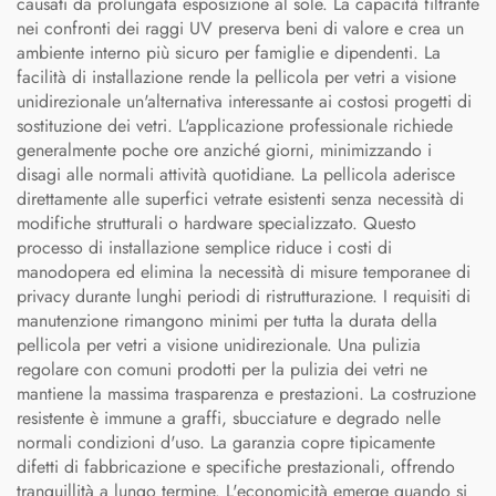
causati da prolungata esposizione al sole. La capacità filtrante
nei confronti dei raggi UV preserva beni di valore e crea un
ambiente interno più sicuro per famiglie e dipendenti. La
facilità di installazione rende la pellicola per vetri a visione
unidirezionale un'alternativa interessante ai costosi progetti di
sostituzione dei vetri. L'applicazione professionale richiede
generalmente poche ore anziché giorni, minimizzando i
disagi alle normali attività quotidiane. La pellicola aderisce
direttamente alle superfici vetrate esistenti senza necessità di
modifiche strutturali o hardware specializzato. Questo
processo di installazione semplice riduce i costi di
manodopera ed elimina la necessità di misure temporanee di
privacy durante lunghi periodi di ristrutturazione. I requisiti di
manutenzione rimangono minimi per tutta la durata della
pellicola per vetri a visione unidirezionale. Una pulizia
regolare con comuni prodotti per la pulizia dei vetri ne
mantiene la massima trasparenza e prestazioni. La costruzione
resistente è immune a graffi, sbucciature e degrado nelle
normali condizioni d'uso. La garanzia copre tipicamente
difetti di fabbricazione e specifiche prestazionali, offrendo
tranquillità a lungo termine. L'economicità emerge quando si