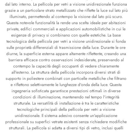
dal lato interno. La pellicola per vetri a visione unidirezionale funziona
grazie a un particolare strato metallizzato che riflette la luce sul lato più
illuminato, permettendo al contempo la visione dal lato più scuro.
Questa notevole funzionalità la rende una scelta ideale per abitazioni
private, edifici commerciali e applicazioni automobilistiche in cui le
esigenze di privacy si combinano con quelle estetiche. La base
tecnologica della pellicola per vetri a visione unidirezionale si fonda
sulle proprietà differenziali di trasmissione della luce. Durante le ore
diurne, la superficie esterna appare altamente riflettente, creando una
barriera efficace contro osservazioni indesiderate, preservando al
contempo la capacità degli occupanti di vedere chiaramente
all'esterno. La struttura della pellicola incorpora diversi strati di
supporto in poliestere combinati con particelle metalliche che filtrano
e riflettono selettivamente le lunghezze d'onda della luce. Questa
ingegneria sofisticata garantisce prestazioni ottimali in diverse
condizioni di illuminazione, mantenendo nel tempo l'integrità
strutturale. La versatilità di installazione è tra le caratteristiche
tecnologiche principali della pellicola per vetri a visione
unidirezionale. Il sistema adesivo consente un'applicazione
professionale su superfici vetrate esistenti senza richiedere modifiche
strutturali. La pellicola si adatta a diversi tipi di vetro, inclusi quelli