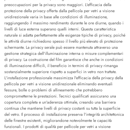
preoccupazioni per la privacy sono maggiori. L'efficacia della
protezione della privacy offerta dalla pellicola per vetri a visione
unidirezionale varia in base alle condizioni di illuminazione,
raggiungendo il massimo rendimento durante le ore diurne, quando i
livelli di luce esterna superano quelli interni. Questa caratteristica
naturale si adatta perfettamente alle esigenze tipiche di privacy, poiché
le attività diurne richiedono spesso il livello più elevato di protezione
schermante. La privacy serale può essere mantenuta attraverso una
gestione strategica dell'illuminazione interna o misure complementari
di privacy. La costruzione del film garantisce che anche in condizioni
di illuminazione difficili, il beneficio in termini di privacy rimanga
sostanzialmente superiore rispetto a superfici in vetro non trattate.
L'installazione professionale massimizza l'efficacia della privacy della
pellicola per vetri a visione unidirezionale eliminando eventuali
fessure, bolle o problemi di allineamento che potrebbero
comprometterne le prestazioni. Tecnici qualificati assicurano una
copertura completa e un'aderenza ottimale, creando una barriera
continua che mantiene livelli di privacy costanti su tutta la superficie
del vetro. Il processo di installazione preserva l'integrità architettonica
delle finestre esistenti, migliorandone notevolmente le capacità
funzionali. I prodotti di qualità per pellicole per vetri a visione