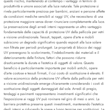
questo rischio, mantenendo al contempo i vantaggi in termini di
produttività e umore associati alla luce naturale. Tale protezione si
rivela particolarmente preziosa per bambini, anziani e persone affette
da condizioni mediche sensibili ai raggi UV, che necessitano di una
protezione maggiore senza dover rinunciare completamente alla luce.
La preservazione degli arredi interni rappresenta un altro vantaggio
fondamentale delle capacità di protezione UV della pellicola per vetri
a visione unidirezionale. Tessuti, tappeti, opere d'arte e mobili
subiscono un degrado significativo quando esposti alla luce solare
non filtrata per periodi prolungati. Le proprietà di blocco dei raggi
UV prevengono lo scolorimento, l'indebolimento dei materiali e il
deterioramento delle finiture, fattori che possono ridurre
drasticamente la durata e l'estetica di oggetti di valore. Questo
beneficio è particolarmente importante per mobili antichi, opere
d'arte costose e tessuti firmati, il cui costo di sostituzione è elevato. Il
valore economico della protezione UV offerta dalla pellicola per vetri
a visione unidirezionale emerge chiaramente considerando i costi di
sostituzione degli oggetti danneggiati dal sole. Arredi di pregio,
tendaggi e pavimenti rappresentano investimenti significativi che
l'esposizione ai raggi UV può rovinare nel giro di mesi o anni. La
barriera protettiva preserva questi investimenti, mantenendo l'estetica
degli interni e riducendo le spese a lungo termine per sostituzioni. Le