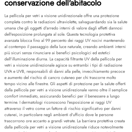
conservazione dell'abitacolo
La pellicola per vetri a visione unidirezionale offre una protezione
completa contro le radiazioni ultraviolette, salvaguardando sia la salute
umana che gli oggetti d'arredo interni di valore dagli effetti dannosi
dell'esposizione prolungata al sole. Questa tecnologia protettiva
avanzata blocca fino al 99 percento dei raggi UV nocivi mantenendo
al contempo il passaggio della luce naturale, creando ambienti interni
più sicuri senza rinunciare ai benefici psicologici ed estetici
dell'illuminazione diurna. La capacità filtrante UV della pellicola per
vetri a visione unidirezionale agisce su entrambi i tipi di radiazione
UVA e UVB, responsabili di danni alla pelle, invecchiamento precoce
e aumento del rischio di cancro cutaneo per chi trascorre molto
tempo vicino alle finestre. Gli aspetti di protezione per la salute offerti
dalla pellicola per vetri a visione unidirezionale vanno oltre il semplice
comfort immediato, assicurando benefici per il benessere a lungo
termine. I dermatologi riconoscono l'esposizione ai raggi UV
attraverso il vetro come un fattore di rischio significativo per danni
cutanei, in particolare negli ambienti d'ufficio dove le persone
trascorrono ore accanto a grandi vetrate. La barriera protettiva creata
dalla pellicola per vetri a visione unidirezionale riduce notevolmente