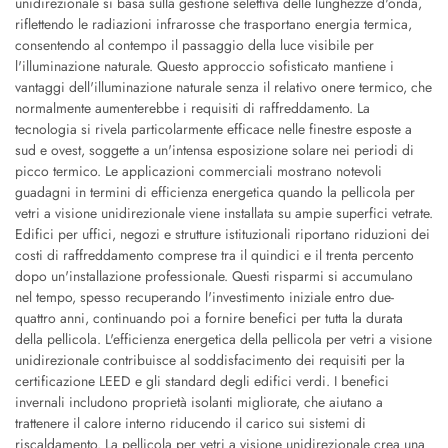
unidirezionale si basa sulla gestione selettiva delle lunghezze d'onda,
riflettendo le radiazioni infrarosse che trasportano energia termica,
consentendo al contempo il passaggio della luce visibile per
l'illuminazione naturale. Questo approccio sofisticato mantiene i
vantaggi dell'illuminazione naturale senza il relativo onere termico, che
normalmente aumenterebbe i requisiti di raffreddamento. La
tecnologia si rivela particolarmente efficace nelle finestre esposte a
sud e ovest, soggette a un'intensa esposizione solare nei periodi di
picco termico. Le applicazioni commerciali mostrano notevoli
guadagni in termini di efficienza energetica quando la pellicola per
vetri a visione unidirezionale viene installata su ampie superfici vetrate.
Edifici per uffici, negozi e strutture istituzionali riportano riduzioni dei
costi di raffreddamento comprese tra il quindici e il trenta percento
dopo un'installazione professionale. Questi risparmi si accumulano
nel tempo, spesso recuperando l'investimento iniziale entro due-
quattro anni, continuando poi a fornire benefici per tutta la durata
della pellicola. L'efficienza energetica della pellicola per vetri a visione
unidirezionale contribuisce al soddisfacimento dei requisiti per la
certificazione LEED e gli standard degli edifici verdi. I benefici
invernali includono proprietà isolanti migliorate, che aiutano a
trattenere il calore interno riducendo il carico sui sistemi di
riscaldamento. La pellicola per vetri a visione unidirezionale crea una