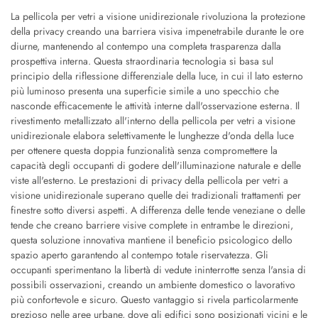
La pellicola per vetri a visione unidirezionale rivoluziona la protezione
della privacy creando una barriera visiva impenetrabile durante le ore
diurne, mantenendo al contempo una completa trasparenza dalla
prospettiva interna. Questa straordinaria tecnologia si basa sul
principio della riflessione differenziale della luce, in cui il lato esterno
più luminoso presenta una superficie simile a uno specchio che
nasconde efficacemente le attività interne dall'osservazione esterna. Il
rivestimento metallizzato all'interno della pellicola per vetri a visione
unidirezionale elabora selettivamente le lunghezze d'onda della luce
per ottenere questa doppia funzionalità senza compromettere la
capacità degli occupanti di godere dell'illuminazione naturale e delle
viste all'esterno. Le prestazioni di privacy della pellicola per vetri a
visione unidirezionale superano quelle dei tradizionali trattamenti per
finestre sotto diversi aspetti. A differenza delle tende veneziane o delle
tende che creano barriere visive complete in entrambe le direzioni,
questa soluzione innovativa mantiene il beneficio psicologico dello
spazio aperto garantendo al contempo totale riservatezza. Gli
occupanti sperimentano la libertà di vedute ininterrotte senza l'ansia di
possibili osservazioni, creando un ambiente domestico o lavorativo
più confortevole e sicuro. Questo vantaggio si rivela particolarmente
prezioso nelle aree urbane, dove gli edifici sono posizionati vicini e le