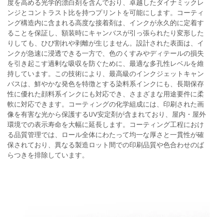
度を高める光学的漂白剤を含んでおり、卓越したダイナミックレ
ンジとコントラスト比を持つプリントを可能にします。コーティ
ング構造内に含まれる高度な接着剤は、インクが永久的に定着す
ることを保証し、額装時にキャンバスが引っ張られたり変形した
りしても、ひび割れや剥離が生じません。設計された表面は、イ
ンクが急速に浸透できる一方で、色のくすみやディテールの損失
を引き起こす過剰な吸収を防ぐために、最適な多孔性レベルを維
持しています。この技術により、最高級のインクジェットキャン
バスは、鮮やかな発色を特徴とする染料系インクにも、長期保存
性に優れた顔料系インクにも対応でき、さまざまな用途要件に柔
軟に対応できます。コーティングの化学組成には、印刷された画
像を有害な光から保護するUV安定剤が含まれており、屋内・屋外
環境での表示寿命を大幅に延長します。コーティング工程におけ
る品質管理では、ロール全体にわたって均一な厚さと一貫性が確
保されており、異なる製造ロット間での印刷品質や色合わせのば
らつきを排除しています。