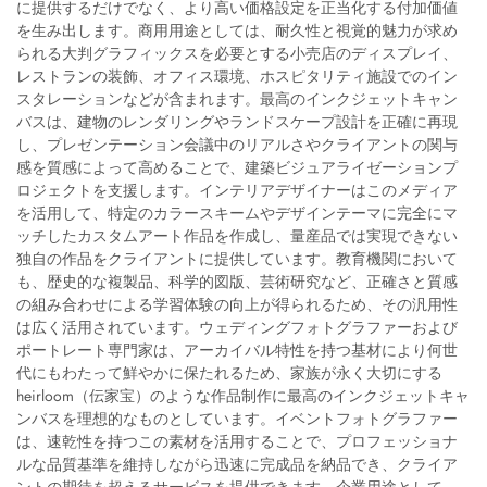
に提供するだけでなく、より高い価格設定を正当化する付加価値
を生み出します。商用用途としては、耐久性と視覚的魅力が求め
られる大判グラフィックスを必要とする小売店のディスプレイ、
レストランの装飾、オフィス環境、ホスピタリティ施設でのイン
スタレーションなどが含まれます。最高のインクジェットキャン
バスは、建物のレンダリングやランドスケープ設計を正確に再現
し、プレゼンテーション会議中のリアルさやクライアントの関与
感を質感によって高めることで、建築ビジュアライゼーションプ
ロジェクトを支援します。インテリアデザイナーはこのメディア
を活用して、特定のカラースキームやデザインテーマに完全にマ
ッチしたカスタムアート作品を作成し、量産品では実現できない
独自の作品をクライアントに提供しています。教育機関において
も、歴史的な複製品、科学的図版、芸術研究など、正確さと質感
の組み合わせによる学習体験の向上が得られるため、その汎用性
は広く活用されています。ウェディングフォトグラファーおよび
ポートレート専門家は、アーカイバル特性を持つ基材により何世
代にもわたって鮮やかに保たれるため、家族が永く大切にする
heirloom（伝家宝）のような作品制作に最高のインクジェットキャ
ンバスを理想的なものとしています。イベントフォトグラファー
は、速乾性を持つこの素材を活用することで、プロフェッショナ
ルな品質基準を維持しながら迅速に完成品を納品でき、クライア