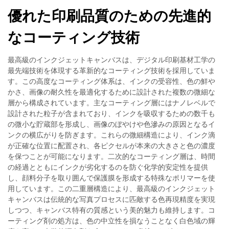
優れた印刷品質のための先進的
なコーティング技術
最高級のインクジェットキャンバスは、デジタル印刷基材工学の
最先端技術を体現する革新的なコーティング技術を採用していま
す。この高度なコーティング体系は、インクの受容性、色の鮮や
かさ、画像の耐久性を最適化するために設計された複数の微細な
層から構成されています。主なコーティング層にはナノレベルで
設計された粒子が含まれており、インクを吸収するための数千も
の微小な貯蔵部を形成し、画像のぼやけや色滲みの原因となるイ
ンクの横広がりを防ぎます。これらの微細構造により、インク滴
が正確な位置に配置され、各ピクセルが本来の大きさと色の濃度
を保つことが可能になります。二次的なコーティング層は、時間
の経過とともにインクが劣化するのを防ぐ化学的安定性を提供
し、顔料分子を取り囲んで保護膜を形成する特殊なポリマーを使
用しています。この二重層構造により、最高級のインクジェット
キャンバスは伝統的な写真プロセスに匹敵する色再現精度を実現
しつつ、キャンバス特有の質感という美的魅力も維持します。コ
ーティング剤の処方は、色の中立性を損なうことなく白色域の輝