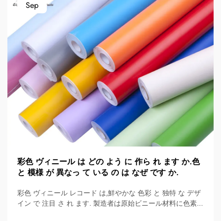
Sep
彩色 ヴィニール は どの よう に 作ら れ ます か.色
と 模様 が 異なっ て いる の は なぜ です か.
彩色 ヴィニール レコード は,鮮やかな 色彩 と 独特 な デザ
イン で 注目 さ れ ます. 製造者は原始ビニール材料に色素や
染料を加えることで 製造します この過程で 普通のレコード