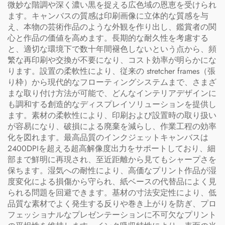
微妙な階調や深く濃い黒を捉える広色域の恩恵を受けられ
ます。キャンバスの質感は印刷画像に立体的な質感を与
え、本物の芸術作品のような外観を作り出し、鑑賞者の関
心と作品の価値を高めます。長期的な耐久性を考慮する
と、適切な環境下で数十年間褪色しないという点から、頻
繁な再印刷や交換が不要になり、コスト効率が明らかにな
ります。設置の柔軟性により、従来の stretcher frames（張
り枠）から現代的なフローティングシステムまで、さまざ
まな取り付け方法が可能で、どんなインテリアデザインに
も調和する創造的なディスプレイソリューションを提供し
ます。素材の柔軟性により、印刷および設置時の取り扱い
が容易になり、破損による廃棄を減らし、作業工程の効率
化を図れます。最高品質のインクジェットキャンバスは
2400DPIを超える超高解像度出力をサポートしており、細
部まで鮮明に再現され、至近距離から見てもシャープさを
保ちます。湿気への耐性により、高価なプリント作品が湿
度変化による損傷から守られ、紙ベースの代替品によく見
られる問題を回避できます。基材の寸法安定性により、低
品質な素材でよく発生する反りや巻き上がりを防ぎ、プロ
フェッショナルなプレゼンテーションに不可欠なプリント