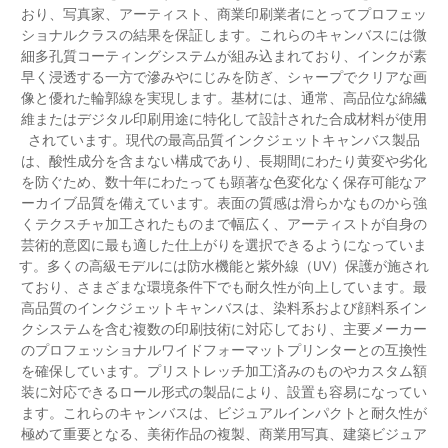
おり、写真家、アーティスト、商業印刷業者にとってプロフェッ
ショナルクラスの結果を保証します。これらのキャンバスには微
細多孔質コーティングシステムが組み込まれており、インクが素
早く浸透する一方で滲みやにじみを防ぎ、シャープでクリアな画
像と優れた輪郭線を実現します。基材には、通常、高品位な綿繊
維またはデジタル印刷用途に特化して設計された合成材料が使用
されています。現代の最高品質インクジェットキャンバス製品
は、酸性成分を含まない構成であり、長期間にわたり黄変や劣化
を防ぐため、数十年にわたっても顕著な色変化なく保存可能なア
ーカイブ品質を備えています。表面の質感は滑らかなものから強
くテクスチャ加工されたものまで幅広く、アーティストが自身の
芸術的意図に最も適した仕上がりを選択できるようになっていま
す。多くの高級モデルには防水機能と紫外線（UV）保護が施され
ており、さまざまな環境条件下でも耐久性が向上しています。最
高品質のインクジェットキャンバスは、染料系および顔料系イン
クシステムを含む複数の印刷技術に対応しており、主要メーカー
のプロフェッショナルワイドフォーマットプリンターとの互換性
を確保しています。プリストレッチ加工済みのものやカスタム額
装に対応できるロール形式の製品により、設置も容易になってい
ます。これらのキャンバスは、ビジュアルインパクトと耐久性が
極めて重要となる、美術作品の複製、商業用写真、建築ビジュア