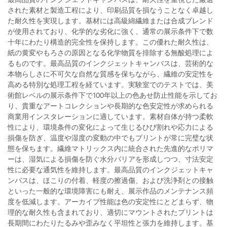
された素材と製造工程により、印刷品質を損なうことなく卓越し
た耐久性を実現します。基材には高級綿繊維または合成ブレンド
が使用されており、化学的な劣化に強く、通常の展示条件下で数
十年にわたり構造的完全性を保持します。この優れた耐久性は、
紙の黄変やもろさの原因となる化学物質を排除する無酸処理によ
るものです。最高品質のインクジェットキャンバスは、芸術的な
本物らしさに不可欠な自然な質感を保ちながら、繊維の安定性を
高める特別な処理工程を経ています。実験室でのテストでは、美
術館レベルの展示条件下で100年以上の色あせ防止性能を示してお
り、貴重なアートコレクションや長期的な色安定性が求められる
商業用インスタレーションに適しています。素材自体が持つ柔軟
性により、環境条件の変化によって生じるひび割れや応力による
損傷を防ぎ、温度や湿度の変動の中でもプリントが常に完璧な状
態を保ちます。繊維マトリックス内に統合された先進的なポリマ
ーは、湿気による損傷を防ぐ水分バリアを形成しつつ、寸法安定
性に必要な通気性を維持します。最高品質のインクジェットキャ
ンバスは、ほこりの付着、軽度の擦過傷、および洗浄剤との接触
といった一般的な環境障害にも耐え、展示作品のメンテナンス頻
度を低減します。アーカイブ性能は色の安定性にとどまらず、物
理的な耐久性も含まれており、適切にマウントされたプリントは
長期間にわたりたるみや歪みなく平坦性と張力を維持します。基