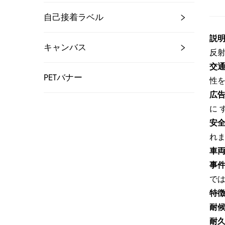
自己接着ラベル
説明
キャンバス
反射
交通
PETバナー
性を
広告
に 
安全
れ
車両
事
では
特徴
耐
耐