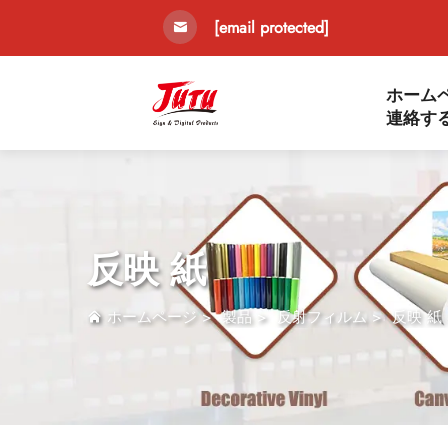
[email protected]
ホーム
連絡す
反映 紙
ホームページ
>
製品
>
反射フィルム
>
反映 紙