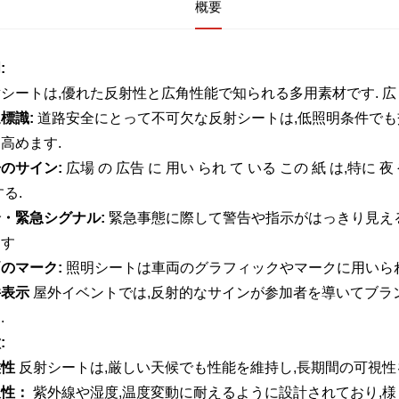
概要
:
シートは,優れた反射性と広角性能で知られる多用素材です. 
標識:
道路安全にとって不可欠な反射シートは,低照明条件でも
高めます.
のサイン:
広場 の 広告 に 用い られ て いる この 紙 は,特に 夜 
する.
・緊急シグナル:
緊急事態に際して警告や指示がはっきり見え
ます
のマーク:
照明シートは車両のグラフィックやマークに用いられ
件表示
屋外イベントでは,反射的なサインが参加者を導いてブラ
.
:
候性
反射シートは,厳しい天候でも性能を維持し,長期間の可視性
久性：
紫外線や湿度,温度変動に耐えるように設計されており,