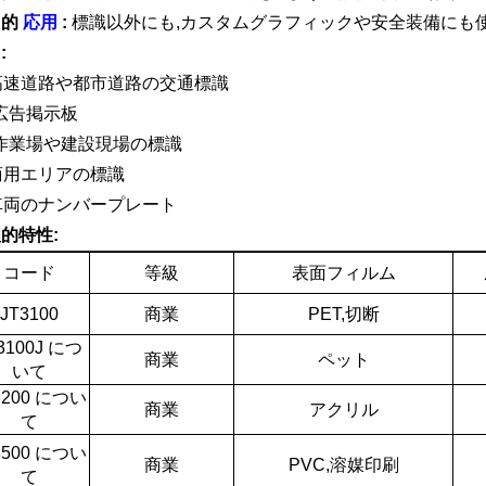
目的
応用
:
標識以外にも,カスタムグラフィックや安全装備にも使
:
 高速道路や都市道路の交通標識
) 広告掲示板
) 作業場や建設現場の標識
 商用エリアの標識
 車両のナンバープレート
的特性:
コード
等級
表面フィルム
JT3100
商業
PET,切断
3100J につ
商業
ペット
いて
3200 につい
商業
アクリル
て
3500 につい
商業
PVC,溶媒印刷
て