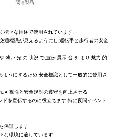
関連製品
広く様々な用途で使用されています.
交通標識が見えるようにし,運転手と歩行者の安全
や 薄い 光 の 状況 で,宣伝 展示 台 を より 魅力 的
るようにするため 安全標識として一般的に使用さ
,可視性と安全規制の遵守を向上させる.
ンドを宣伝するのに役立ちます.特に夜間イベント
を保証します.
様々な環境に適しています