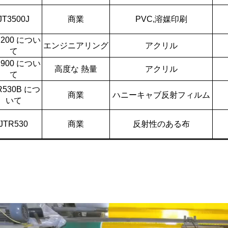
JT3500J
商業
PVC,溶媒印刷
7200 につい
エンジニアリング
アクリル
て
1900 につい
高度な 熱量
アクリル
て
R530B につ
商業
ハニーキャブ反射フィルム
いて
JTR530
商業
反射性のある布