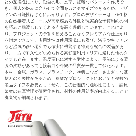
との互換性により、独自の形、文字、複雑なパターンを作成で
き、個人の好みに合わせて空間をカスタマイズできるため、デザ
インの可能性はさらに広がります。プロのデザイナーは、低価格
の自己接着式ビニールが高級感ある外観と現実的な予算制約の間
を巧みに橋渡ししてくれる点を高く評価しています。これによ
り、プロジェクトの予算を超えることなくプレミアムな仕上がり
を指定できます。多用途性は使用環境にも及び、浴室やキッチン
など湿気の多い場所でも確実に機能する特別な配合の製品があ
り、一方で耐久性が求められる高頻度利用エリアに適した他のタ
イプも存在します。温度変化に対する耐性により、季節による環
境の変動があっても接着力や外観の品質が一貫して保たれます。
木材、金属、ガラス、プラスチック、塗装面など、さまざまな基
材との互換性があるため、複雑なプロジェクトにおいても複数の
製品タイプを必要としません。この普遍的な適応性により、請負
業者の在庫管理が簡素化され、材料の使用効率が向上することで
廃棄物が削減されます。