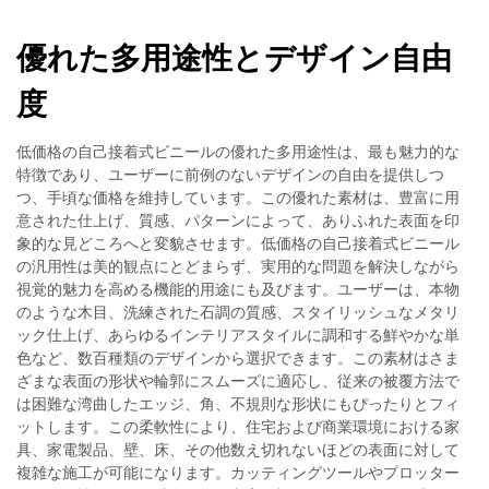
優れた多用途性とデザイン自由
度
低価格の自己接着式ビニールの優れた多用途性は、最も魅力的な
特徴であり、ユーザーに前例のないデザインの自由を提供しつ
つ、手頃な価格を維持しています。この優れた素材は、豊富に用
意された仕上げ、質感、パターンによって、ありふれた表面を印
象的な見どころへと変貌させます。低価格の自己接着式ビニール
の汎用性は美的観点にとどまらず、実用的な問題を解決しながら
視覚的魅力を高める機能的用途にも及びます。ユーザーは、本物
のような木目、洗練された石調の質感、スタイリッシュなメタリ
ック仕上げ、あらゆるインテリアスタイルに調和する鮮やかな単
色など、数百種類のデザインから選択できます。この素材はさま
ざまな表面の形状や輪郭にスムーズに適応し、従来の被覆方法で
は困難な湾曲したエッジ、角、不規則な形状にもぴったりとフィ
ットします。この柔軟性により、住宅および商業環境における家
具、家電製品、壁、床、その他数え切れないほどの表面に対して
複雑な施工が可能になります。カッティングツールやプロッター