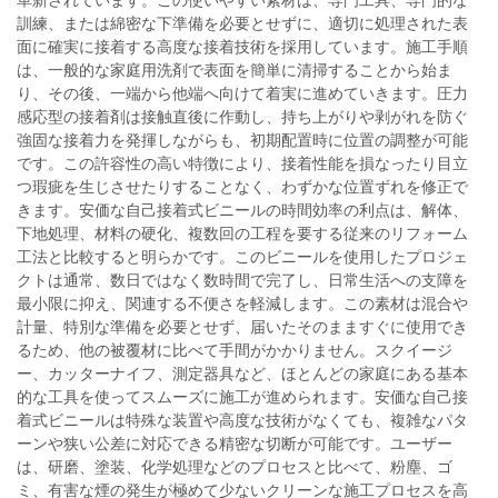
革新されています。この使いやすい素材は、専門工具、専門的な
訓練、または綿密な下準備を必要とせずに、適切に処理された表
面に確実に接着する高度な接着技術を採用しています。施工手順
は、一般的な家庭用洗剤で表面を簡単に清掃することから始ま
り、その後、一端から他端へ向けて着実に進めていきます。圧力
感応型の接着剤は接触直後に作動し、持ち上がりや剥がれを防ぐ
強固な接着力を発揮しながらも、初期配置時に位置の調整が可能
です。この許容性の高い特徴により、接着性能を損なったり目立
つ瑕疵を生じさせたりすることなく、わずかな位置ずれを修正で
きます。安価な自己接着式ビニールの時間効率の利点は、解体、
下地処理、材料の硬化、複数回の工程を要する従来のリフォーム
工法と比較すると明らかです。このビニールを使用したプロジェ
クトは通常、数日ではなく数時間で完了し、日常生活への支障を
最小限に抑え、関連する不便さを軽減します。この素材は混合や
計量、特別な準備を必要とせず、届いたそのまますぐに使用でき
るため、他の被覆材に比べて手間がかかりません。スクイージ
ー、カッターナイフ、測定器具など、ほとんどの家庭にある基本
的な工具を使ってスムーズに施工が進められます。安価な自己接
着式ビニールは特殊な装置や高度な技術がなくても、複雑なパタ
ーンや狭い公差に対応できる精密な切断が可能です。ユーザー
は、研磨、塗装、化学処理などのプロセスと比べて、粉塵、ゴ
ミ、有害な煙の発生が極めて少ないクリーンな施工プロセスを高