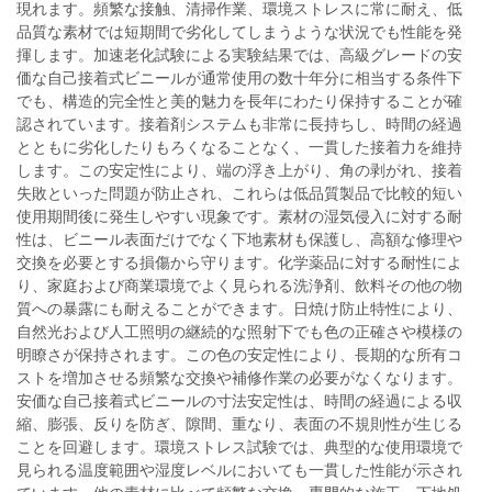
現れます。頻繁な接触、清掃作業、環境ストレスに常に耐え、低
品質な素材では短期間で劣化してしまうような状況でも性能を発
揮します。加速老化試験による実験結果では、高級グレードの安
価な自己接着式ビニールが通常使用の数十年分に相当する条件下
でも、構造的完全性と美的魅力を長年にわたり保持することが確
認されています。接着剤システムも非常に長持ちし、時間の経過
とともに劣化したりもろくなることなく、一貫した接着力を維持
します。この安定性により、端の浮き上がり、角の剥がれ、接着
失敗といった問題が防止され、これらは低品質製品で比較的短い
使用期間後に発生しやすい現象です。素材の湿気侵入に対する耐
性は、ビニール表面だけでなく下地素材も保護し、高額な修理や
交換を必要とする損傷から守ります。化学薬品に対する耐性によ
り、家庭および商業環境でよく見られる洗浄剤、飲料その他の物
質への暴露にも耐えることができます。日焼け防止特性により、
自然光および人工照明の継続的な照射下でも色の正確さや模様の
明瞭さが保持されます。この色の安定性により、長期的な所有コ
ストを増加させる頻繁な交換や補修作業の必要がなくなります。
安価な自己接着式ビニールの寸法安定性は、時間の経過による収
縮、膨張、反りを防ぎ、隙間、重なり、表面の不規則性が生じる
ことを回避します。環境ストレス試験では、典型的な使用環境で
見られる温度範囲や湿度レベルにおいても一貫した性能が示され