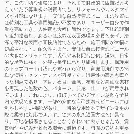
す。この手頃な価格により、それまで財政的に困難だと考
えていた予算重視の消費者でも、リフォームやカスタマイ
ズが可能になります。安価な自己接着式ビニールの設置に
は特別な工具や専門知識が不要であり、ユーザー自身で作
業を完結でき、人件費も大幅に節約できます。下地処理剤
や追加接着剤、あるいは広範な表面処理を必要とせず、清
潔で平滑な表面に直接貼付できるため、施工期間が大幅に
短縮されます。耐久性もまた、安価な自己接着式ビニール
の大きなメリットです。現代の素材配合は傷、湿気、日常
的な摩耗に強く、外観を長年にわたり維持します。保護用
のトップコートは汚れや擦れから守り、家庭用洗剤での簡
単な清掃でメンテナンスが容易です。汎用性の高さも際立
った利点であり、木目、石目、金属、布地など高価な素材
を再現した無数の色、パターン、質感、仕上げが用意され
ています。これにより、ほぼすべてのデザイン意図を予算
内で実現できます。一部の安価な自己接着式ビニールには
剥がしやすい機能があり、一時的な用途やデザイン変更の
際に柔軟に対応できます。従来の永久設置方法とは異な
り、下地を損傷させることなくきれいに剥がせるため、賃
貸物件や好みが変わる場合に最適です。時間の節約も重要