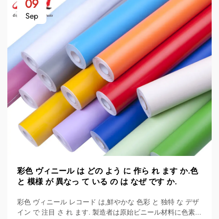
09
Sep
彩色 ヴィニール は どの よう に 作ら れ ます か.色
と 模様 が 異なっ て いる の は なぜ です か.
彩色 ヴィニール レコード は,鮮やかな 色彩 と 独特 な デザ
イン で 注目 さ れ ます. 製造者は原始ビニール材料に色素や