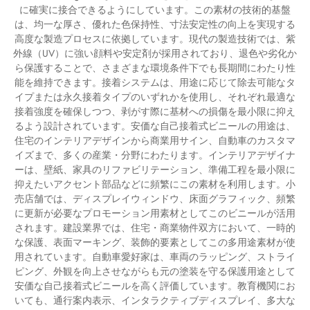
に確実に接合できるようにしています。この素材の技術的基盤
は、均一な厚さ、優れた色保持性、寸法安定性の向上を実現する
高度な製造プロセスに依拠しています。現代の製造技術では、紫
外線（UV）に強い顔料や安定剤が採用されており、退色や劣化か
ら保護することで、さまざまな環境条件下でも長期間にわたり性
能を維持できます。接着システムは、用途に応じて除去可能なタ
イプまたは永久接着タイプのいずれかを使用し、それぞれ最適な
接着強度を確保しつつ、剥がす際に基材への損傷を最小限に抑え
るよう設計されています。安価な自己接着式ビニールの用途は、
住宅のインテリアデザインから商業用サイン、自動車のカスタマ
イズまで、多くの産業・分野にわたります。インテリアデザイナ
ーは、壁紙、家具のリファビリテーション、準備工程を最小限に
抑えたいアクセント部品などに頻繁にこの素材を利用します。小
売店舗では、ディスプレイウィンドウ、床面グラフィック、頻繁
に更新が必要なプロモーション用素材としてこのビニールが活用
されます。建設業界では、住宅・商業物件双方において、一時的
な保護、表面マーキング、装飾的要素としてこの多用途素材が使
用されています。自動車愛好家は、車両のラッピング、ストライ
ピング、外観を向上させながらも元の塗装を守る保護用途として
安価な自己接着式ビニールを高く評価しています。教育機関にお
いても、通行案内表示、インタラクティブディスプレイ、多大な