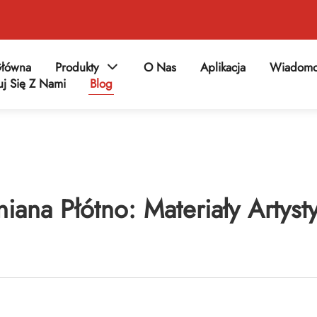
Główna
Produkty
O Nas
Aplikacja
Wiadomo
uj Się Z Nami
Blog
niana Płótno: Materiały Arty