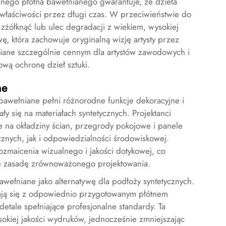
nego płótna bawełnianego gwarantuje, że dzieła
właściwości przez długi czas. W przeciwieństwie do
 zżółknąć lub ulec degradacji z wiekiem, wysokiej
wę, która zachowuje oryginalną wizję artysty przez
łniane szczególnie cennym dla artystów zawodowych i
ową ochronę dzieł sztuki.
ne
bawełniane pełni różnorodne funkcje dekoracyjne i
y się na materiałach syntetycznych. Projektanci
e na okładziny ścian, przegrody pokojowe i panele
nych, jak i odpowiedzialności środowiskowej.
ozmaicenia wizualnego i jakości dotykowej, co
ie zasadę zrównoważonego projektowania.
awełniane jako alternatywę dla podłoży syntetycznych.
ają się z odpowiednio przygotowanym płótnem
etale spełniające profesjonalne standardy. Ta
okiej jakości wydruków, jednocześnie zmniejszając