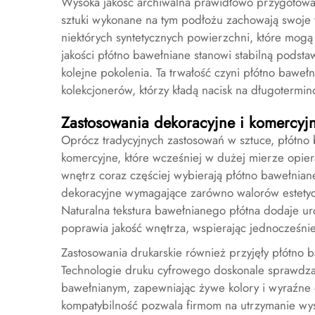
Wysoka jakość archiwalna prawidłowo przygotowa
sztuki wykonane na tym podłożu zachowają swoje 
niektórych syntetycznych powierzchni, które mogą
jakości płótno bawełniane stanowi stabilną podsta
kolejne pokolenia. Ta trwałość czyni płótno bawe
kolekcjonerów, którzy kładą nacisk na długotermin
Zastosowania dekoracyjne i komercyj
Oprócz tradycyjnych zastosowań w sztuce, płótno 
komercyjne, które wcześniej w dużej mierze opierał
wnętrz coraz częściej wybierają płótno bawełnian
dekoracyjne wymagające zarówno walorów estetycz
Naturalna tekstura bawełnianego płótna dodaje ur
poprawia jakość wnętrza, wspierając jednocześn
Zastosowania drukarskie również przyjęły płótno b
Technologie druku cyfrowego doskonale sprawdz
bawełnianym, zapewniając żywe kolory i wyraźne d
kompatybilność pozwala firmom na utrzymanie wys