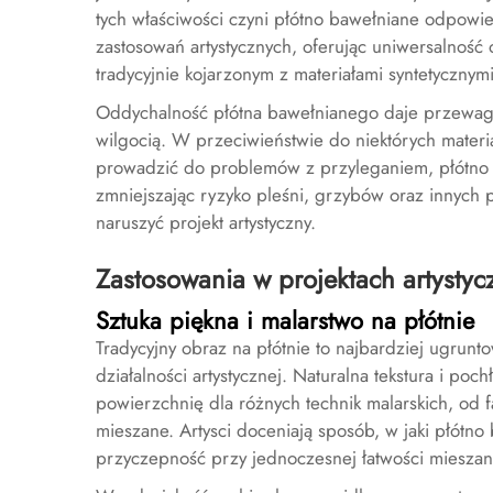
tych właściwości czyni płótno bawełniane odpowi
zastosowań artystycznych, oferując uniwersalnoś
tradycyjnie kojarzonym z materiałami syntetycznymi
Oddychalność płótna bawełnianego daje przewagę 
wilgocią. W przeciwieństwie do niektórych materi
prowadzić do problemów z przyleganiem, płótno b
zmniejszając ryzyko pleśni, grzybów oraz innych
naruszyć projekt artystyczny.
Zastosowania w projektach artystyc
Sztuka piękna i malarstwo na płótnie
Tradycyjny obraz na płótnie to najbardziej ugrun
działalności artystycznej. Naturalna tekstura i p
powierzchnię dla różnych technik malarskich, od f
mieszane. Artysci doceniają sposób, w jaki płótno
przyczepność przy jednoczesnej łatwości mieszani