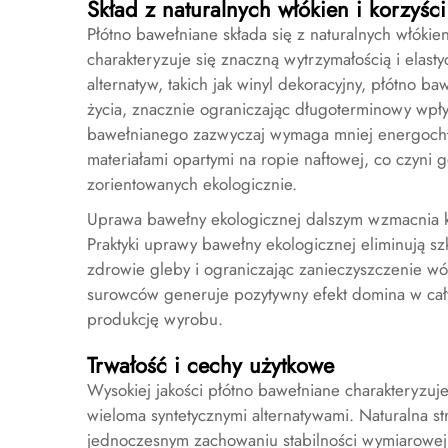
Skład z naturalnych włókien i korzyśc
Płótno bawełniane składa się z naturalnych włókien
charakteryzuje się znaczną wytrzymałością i elast
alternatyw, takich jak winyl dekoracyjny, płótno 
życia, znacznie ograniczając długoterminowy wpły
bawełnianego zazwyczaj wymaga mniej energochło
materiałami opartymi na ropie naftowej, co czyn
zorientowanych ekologicznie.
Uprawa bawełny ekologicznej dalszym wzmacnia k
Praktyki uprawy bawełny ekologicznej eliminują sz
zdrowie gleby i ograniczając zanieczyszczenie w
surowców generuje pozytywny efekt domina w ca
produkcję wyrobu.
Trwałość i cechy użytkowe
Wysokiej jakości płótno bawełniane charakteryzuj
wieloma syntetycznymi alternatywami. Naturalna s
jednoczesnym zachowaniu stabilności wymiarowej