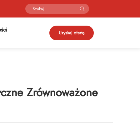
ści
Uzyskaj ofertę
styczne Zrównoważone