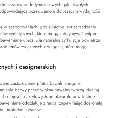
ednim zarówno do tymczasowych, jak i trwałych
ć odpowiadającą oczekiwaniom dotyczącym wydajności
.
w zastosowaniach, gdzie istotne jest zarządzanie
ałów syntetycznych, które mogą zatrzymywać wilgoć i
awełniane umożliwia naturalną cyrkulację powietrza,
 problemów związanych z wilgocią, które mogą
znych i designerskich
towane zastosowanie płótna bawełnianego w
ochłanianie barwy przez włókna bawełny tworzą idealną
arb olejnych i akrylowych po akwarele oraz techniki
 bawełniane oddziałuje z farbą, zapewniając doskonałą
a i nakładania warstw.