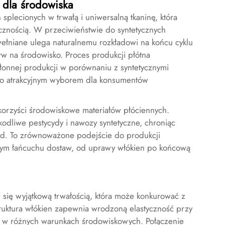
i dla środowiska
 splecionych w trwałą i uniwersalną tkaninę, która
ycznością. W przeciwieństwie do syntetycznych
bawełniane ulega naturalnemu rozkładowi na końcu cyklu
w na środowisko. Proces produkcji płótna
nnej produkcji w porównaniu z syntetycznymi
i go atrakcyjnym wyborem dla konsumentów
orzyści środowiskowe materiałów płóciennych.
kodliwe pestycydy i nawozy syntetyczne, chroniąc
ód. To zrównoważone podejście do produkcji
łym łańcuchu dostaw, od uprawy włókien po końcową
e się wyjątkową trwałością, która może konkurować z
truktura włókien zapewnia wrodzoną elastyczność przy
 w różnych warunkach środowiskowych. Połączenie