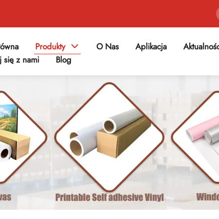
łówna
Produkty
O Nas
Aplikacja
Aktualnoś
j się z nami
Blog