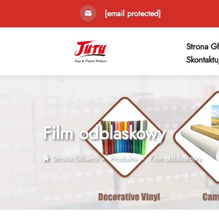
[email protected]
Strona G
Skontaktu
Film odblaskowy
Strona Główna
>
Produkty
>
Film odblaskowy