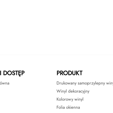
I DOSTĘP
PRODUKT
łówna
Drukowany samoprzylepny win
Winyl dekoracyjny
Kolorowy winyl
Folia okienna