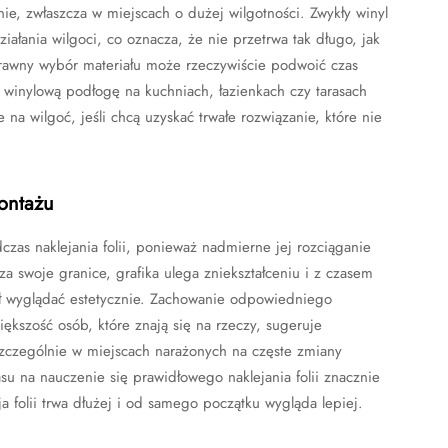
, zwłaszcza w miejscach o dużej wilgotności. Zwykły winyl
iałania wilgoci, co oznacza, że nie przetrwa tak długo, jak
prawny wybór materiału może rzeczywiście podwoić czas
 winylową podłogę na kuchniach, łazienkach czy tarasach
a wilgoć, jeśli chcą uzyskać trwałe rozwiązanie, które nie
montażu
zas naklejania folii, ponieważ nadmierne jej rozciąganie
a swoje granice, grafika ulega zniekształceniu i z czasem
iał wyglądać estetycznie. Zachowanie odpowiedniego
kszość osób, które znają się na rzeczy, sugeruje
szczególnie w miejscach narażonych na częste zmiany
su na nauczenie się prawidłowego naklejania folii znacznie
a folii trwa dłużej i od samego początku wygląda lepiej.