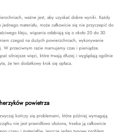
ierzchniach, ważne jest, aby uzyskać dobre wyniki. Każdy
o jednego materiału, może całkowicie się nie przyczepić do
ściwego kleju, wiązania osłabiają się o około 20 do 30
waniem czegoś na dużych powierzchniach, wykonywanie
ej. W przeciwnym razie marnujemy czas i pieniądze.
 silniejsze więzi, które trwają dłużej i wyglądają ogólnie
ta, że ten dodatkowy krok się opłaca.
cherzyków powietrza
zazwyczaj kończy się problemami, które później wymagają
zątku nie jest prawidłowo ułożona, trzeba ją całkowicie
go czasu i materiałów. Jeszcze jeden typowy problem