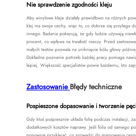
Nie sprawdzenie zgodności kleju
Aby winylowe kleje działały prawidłowo na różnych pow
klej ma swoje cechy, więc to, co dobrze się przylega d
innego. Badania pokazują, że gdy ludzie używają niewła
procent, co wpływa na trwałość rzeczy. Przed zastoso
małych testów pozwala na uniknięcie bólu głowy późni
Dokładne poznanie potrzeb każdej pracy pomaga nawiązać
lepiej. Większość specjalistów powie każdemu, kto zapy
Zastosowanie
Błędy techniczne
Pospieszone dopasowanie i tworzenie pę
Gdy ktoś pośpiesznie układa folię podczas instalacji, 
dodatkowych kosztów naprawy. Jeśli folia od samego poc
ponownie przyklejać, co prowadzi do marnowania cenne