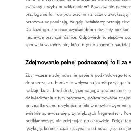
związany z szybkim nakładaniem? Powstawanie pęcherzy
przyleganie folii do powierzchni i znacznie zwiększają 
branżowe wspominają, że gdy instalatorzy pracują zby
Dla każdego, kto chce uzyskać dobre rezultaty bez kon
naprawdę przynosi różnicę. Odpowiednie, etapowe pode
zapewnia wykończenie, które będzie znacznie bardziej 
Zdejmowanie pełnej podложonej folii za 
Zbyt wczesne zdejmowanie papieru podkładowego to czę
dopuszcza, ale bardzo to wpływa na jakość przylegania f
rodzaju kurz i brud dostają się na jego powierzchnię, 
doświadczenie z tym procesem, poleca powolne zdejmo
przypadkowemu przylepianiu folii w niewłaściwym miejsc
świetnie sprawdza się przy większych fragmentach. Pole
podkładowego, nie zdejmując go całkowicie. Dzięki tem
ryzykując konieczności zaczynania od nowa, jeśli coś 