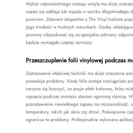
Wybór odpowiedniego rodzaju winyla ma duże znaczenie
często się odkleja lub wypala w wyniku długotrwałego dz
powinien. Zdaniem ekspertów z The Vinyl Institute po
jego trwałości w trudnych warunkach. Osoby układające
powinny zdecydować się na specjalne odmiany odporne n
będzie wymagało częstej wymiany.
Przeszczuplenie folii vinylowej podczas 
Zastosowanie właściwej techniki ma duże znaczenie podc
powoduje problemy. Kiedy folia zostaje rozciągnięta poz
zaczyna się łuszczyć, co psuje efekt końcowy, który m
napięcia podczas montażu stanowi ogromną różnicę. Wię
pozostawienie niewielkiego zapasu na rozszerzalność, 
temperatury, takich jak okna czy drzwi. Poświęcenie cza
ogranicza te problemy. Profesjonalnie wykonana aplikacj