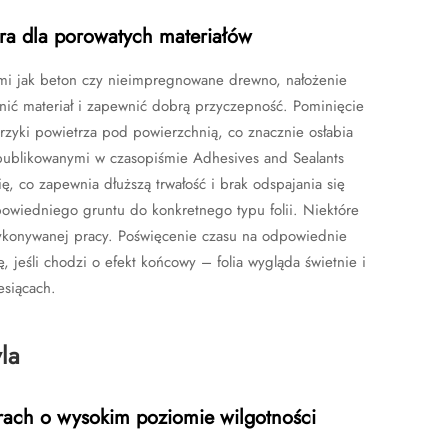
a dla porowatych materiałów
mi jak beton czy nieimpregnowane drewno, nałożenie
lnić materiał i zapewnić dobrą przyczepność. Pominięcie
rzyki powietrza pod powierzchnią, co znacznie osłabia
publikowanymi w czasopiśmie Adhesives and Sealants
ię, co zapewnia dłuższą trwałość i brak odspajania się
dpowiedniego gruntu do konkretnego typu folii. Niektóre
wykonywanej pracy. Poświęcenie czasu na odpowiednie
 jeśli chodzi o efekt końcowy – folia wygląda świetnie i
esiącach.
la
rach o wysokim poziomie wilgotności