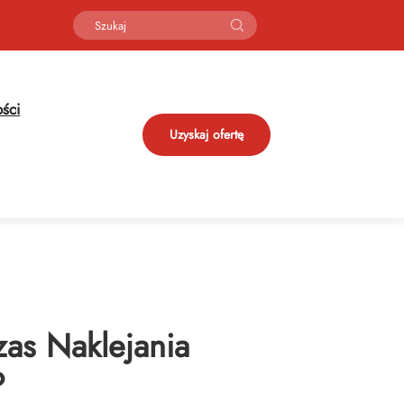
ści
Uzyskaj ofertę
zas Naklejania
?