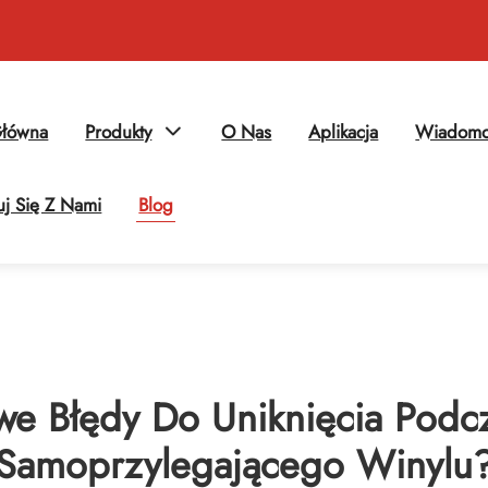
Główna
Produkty
O Nas
Aplikacja
Wiadomo
uj Się Z Nami
Blog
we Błędy Do Uniknięcia Podc
Samoprzylegającego Winylu