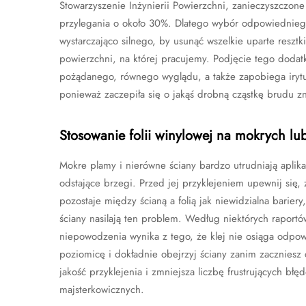
Stowarzyszenie Inżynierii Powierzchni, zanieczyszczone
przylegania o około 30%. Dlatego wybór odpowiedniego 
wystarczająco silnego, by usunąć wszelkie uparte resztk
powierzchni, na której pracujemy. Podjęcie tego doda
pożądanego, równego wyglądu, a także zapobiega irytu
ponieważ zaczepiła się o jakąś drobną cząstkę brudu 
Stosowanie folii winylowej na mokrych lu
Mokre plamy i nierówne ściany bardzo utrudniają aplikac
odstające brzegi. Przed jej przyklejeniem upewnij się,
pozostaje między ścianą a folią jak niewidzialna barie
ściany nasilają ten problem. Według niektórych rapor
niepowodzenia wynika z tego, że klej nie osiąga odpo
poziomicę i dokładnie obejrzyj ściany zanim zaczniesz 
jakość przyklejenia i zmniejsza liczbę frustrujących b
majsterkowicznych.