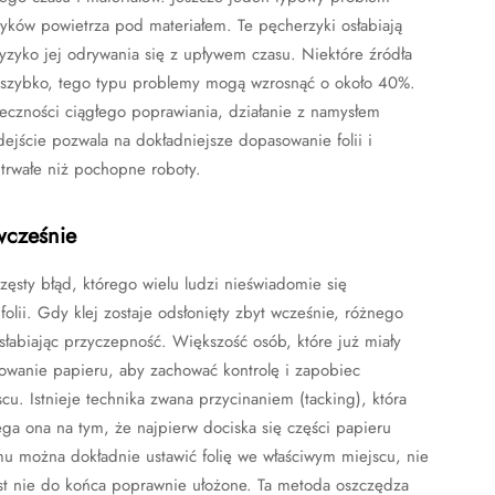
ków powietrza pod materiałem. Te pęcherzyki osłabiają
ryzyko jej odrywania się z upływem czasu. Niektóre źródła
t szybko, tego typu problemy mogą wzrosnąć o około 40%.
ieczności ciągłego poprawiania, działanie z namysłem
jście pozwala na dokładniejsze dopasowanie folii i
trwałe niż pochopne roboty.
wcześnie
sty błąd, którego wielu ludzi nieświadomie się
olii. Gdy klej zostaje odsłonięty zbyt wcześnie, różnego
osłabiając przyczepność. Większość osób, które już miały
wanie papieru, aby zachować kontrolę i zapobiec
u. Istnieje technika zwana przycinaniem (tacking), która
ga ona na tym, że najpierw dociska się części papieru
u można dokładnie ustawić folię we właściwym miejscu, nie
jest nie do końca poprawnie ułożone. Ta metoda oszczędza