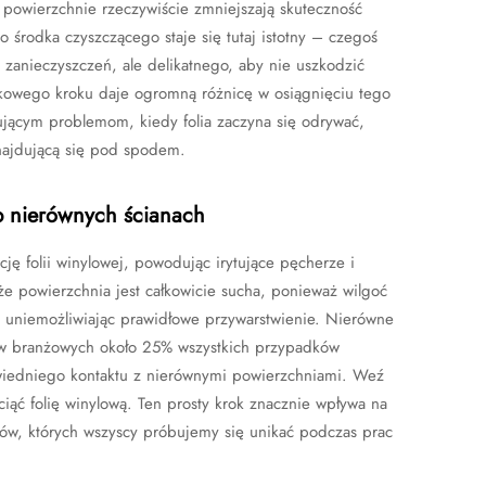
 powierzchnie rzeczywiście zmniejszają skuteczność
środka czyszczącego staje się tutaj istotny – czegoś
i zanieczyszczeń, ale delikatnego, aby nie uszkodzić
tkowego kroku daje ogromną różnicę w osiągnięciu tego
jącym problemom, kiedy folia zaczyna się odrywać,
znajdującą się pod spodem.
b nierównych ścianach
ję folii winylowej, powodując irytujące pęcherze i
 że powierzchnia jest całkowicie sucha, ponieważ wilgoć
ry, uniemożliwiając prawidłowe przywarstwienie. Nierówne
tów branżowych około 25% wszystkich przypadków
wiedniego kontaktu z nierównymi powierzchniami. Weź
ciąć folię winylową. Ten prosty krok znacznie wpływa na
łędów, których wszyscy próbujemy się unikać podczas prac