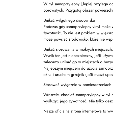
Winyl samoprzylepny
l
lepiej przylega d
porowatych. Przygotuj obszar powierzchni
Unikać wilgotnego środowiska
Podczas gdy samoprzylepny vinyl może 
żywotność. To nie jest problem w większ
może powstać środowisko, które nie wspi
Unikać stosowania w mokrych miejscach, 
Wynik ten jest niebezpieczny, jeśli używ
zalecamy unikać go w miejscach o bezpośr
Najlepszym miejscem do użycia samoprzyl
okna i uruchom grzejnik (jeśli masz) upew
Stosować wyłącznie w pomieszczeniach
Wreszcie, chociaż samoprzylepny winyl 
wydłużyć jego żywotność. Nie tylko desz
Nasza oficjalna strona internetowa to ww