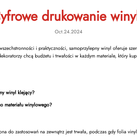
yfrowe drukowanie winy
Oct.24.2024
szechstronności i praktyczności, samoprzylepny winyl oferuje szer
dekoratorzy chcą budżetu i trwałości w każdym materiale, który kup
ny winyl klejący?
go materiału winylowego?
ona do zastosowań na zewnątrz jest trwała, podczas gdy folia vi