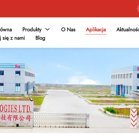
łówna
Produkty
O Nas
Aplikacja
Aktualnoś
j się z nami
Blog