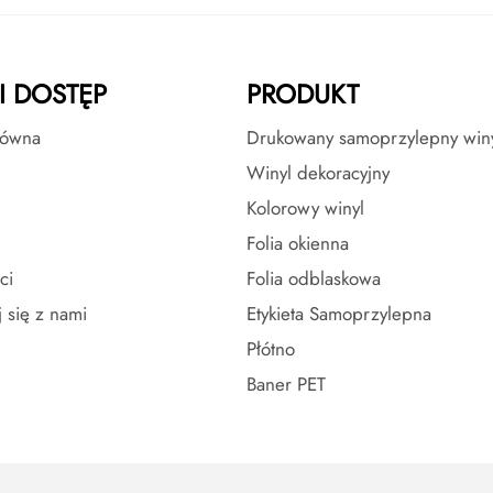
I DOSTĘP
PRODUKT
łówna
Drukowany samoprzylepny win
Winyl dekoracyjny
Kolorowy winyl
Folia okienna
ci
Folia odblaskowa
j się z nami
Etykieta Samoprzylepna
Płótno
Baner PET