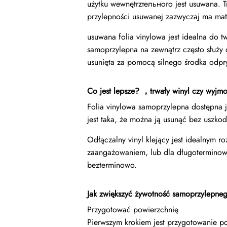
użytku wewnętrzтельного jest usuwana. 
przylepności usuwanej zazwyczaj ma ma
usuwana folia vinylowa jest idealna do t
samoprzylepna na zewnątrz często służy 
usunięta za pomocą silnego środka odpry
Co jest lepsze?
，
trwały winyl czy wyjm
Folia vinylowa samoprzylepna dostępna j
jest taka, że można ją usunąć bez uszko
Odłączalny vinyl klejący jest idealnym 
zaangażowaniem, lub dla długoterminowy
bezterminowo.
Jak zwiększyć żywotność samoprzylepne
Przygotować powierzchnię
Pierwszym krokiem jest przygotowanie po