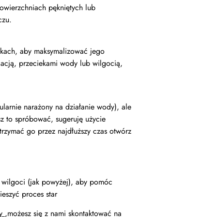
powierzchniach pękniętych lub
czu.
nkach, aby maksymalizować jego
lacją, przeciekami wody lub wilgocią,
ularnie narażony na działanie wody), ale
sz to spróbować, sugeruję użycie
trzymać go przez najdłuższy czas otwórz
 wilgoci (jak powyżej), aby pomóc
eszyć proces star
ny
,możesz się z nami skontaktować na