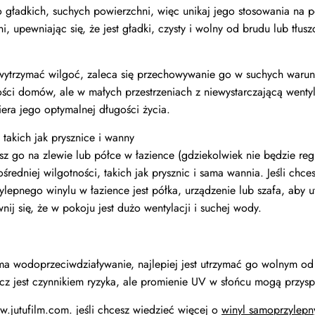
o gładkich, suchych powierzchni, więc unikaj jego stosowania na 
, upewniając się, że jest gładki, czysty i wolny od brudu lub tłusz
wytrzymać wilgoć, zaleca się przechowywanie go w suchych waru
ości domów, ale w małych przestrzeniach z niewystarczającą wenty
era jego optymalnej długości życia.
takich jak prysznice i wanny
asz go na zlewie lub półce w łazience (gdziekolwiek nie będzie reg
edniej wilgotności, takich jak prysznic i sama wannia. Jeśli chce
epnego winylu w łazience jest półka, urządzenie lub szafa, aby u
nij się, że w pokoju jest dużo wentylacji i suchej wody.
ma wodoprzeciwdziaływanie, najlepiej jest utrzymać go wolnym od
cz jest czynnikiem ryzyka, ale promienie UV w słońcu mogą przyspi
w.jutufilm.com. jeśli chcesz wiedzieć więcej o
winyl samoprzylep