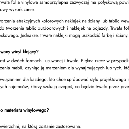
Trwała folia vinylowa samoprzylepna zazwyczaj ma połyskową powie
towy wykończenie.
worzenia atrakcyjnych kolorowych naklejek na ściany lub tablic wew
do tworzenia tablic outdoorowych i naklejek na pojazdy. Trwała f
skowego. Jednakże, trwałe naklejki mogą uszkodzić farbę i ściany.
owany winyl klejący?
est w dwóch formach - usuwanej i trwałe. Piękna rzecz w przypadku
dzenia mebli, czyniąc ją marzeniem dla wynajmujących lub tych, k
rozwiązaniem dla każdego, kto chce spróbować stylu projektowego 
ch najemców, którzy szukają czegoś, co będzie trwało przez przew
go materiału winylowego?
wierzchni, na którą zostanie zastosowana.