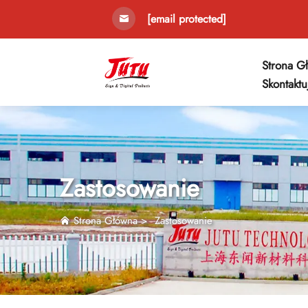
[email protected]
Strona G
Skontaktu
Zastosowanie
Strona Główna
>
Zastosowanie