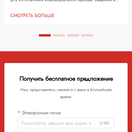
термопленку для переноса рисунка Термопленка для
переноса рисунка стала одним из самых популярных
СМОТРЕТЬ БОЛЬШЕ
решений для украшения и персонализации одежды. Она
позволяет школам, спортивным командам, небольшим
предприятиям и частным лицам легко создавать
уникальные дизайны на футболках, толстовках и другой
одежде. Благодаря своей долговечности и разнообразию
вариантов отделки, термопленка широко используется в
индустрии печати и текстильного декорирования.
Получить бесплатное предложение
Наш представитель свяжется с вами в ближайшее
время.
Электронная почта
0/100