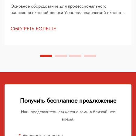
Основное оборудование для профессионального
нанесения оконной пленки Установка статической оконной
пленки может преобразить ваше пространство, придав ему
элегантности и приватности, однако достижение
СМОТРЕТЬ БОЛЬШЕ
идеального, кристально чистого результата требует
правильных инструментов и техники. Профессиональные...
Получить бесплатное предложение
Наш представитель свяжется с вами в ближайшее
время.
Электронная почта