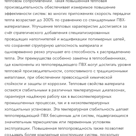
тепловом сопротивлении. Такая повышенная тепловая
производительность обеспечивает измеримое повышение
эффективности систем: во многих приложениях скорость передачи
тепла возрастает до 300% по сравнению со стандартными ПВХ-
материалами. Улучшение тепловых характеристик достигается за
счёт стратегического добавления специализированных
проводящих наполнителей и модификации полимерных цепей,
что сохраняет структурную целостность материала и
одновременно резко улучшает его способность к распределению
тепла. Эти преимущества особенно заметны в теплообменниках,
где компоненты из теплопередающего ПВХ могут достигать уровня
тепловой производительности, сопоставимого с традиционными
металлами, при обеспечении превосходной химической
стойкости и защиты от коррозии. Тепловые свойства материала
остаются стабильными в различных температурных диапазонах,
гарантируя надёжную работу как в высокотемпературных
промышленных процессах, так и в низкотемпературных
холодильных установках. Эта температурная стабильность делает
теплопередающий ПВХ бесценным для систем, подвергающихся
значительным термоциклам или переменным условиям
эксплуатации. Повышенная теплопроводность также позволяет
создавать более компактные конструкции систем, поскольку