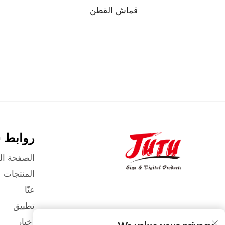
قماش القطن
روابط 
الصفحة ال
المنتجات
عنّا
تطبيق
أخبار