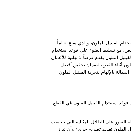
م الفينيل الملون، والذي يفتح عالماً
لقص، مع تسليط الضوء على فوائد استخدام
ينيل الملون يقدم فرصاً لا نهائية للأعمال
ملون أثناء القص، لضمان تحقيق أفضل
مقالة بالإلهام لتجربة الفينيل الملون
ند الحديث عن قطع المواد لأغراض مختلفة، أصبح الفينيل الملون خيارًا شائعًا لدى العديد من الحرفين وهواةDIY. فوائد استخدام الفينيل الملون في القطع
 العثور على الظلال المثالية التي تتناسب
الملون تقديم تصريح جريء وأن تبرز