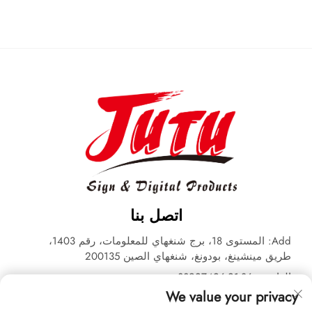
اتصل بنا
Add: المستوى 18، برج شنغهاي للمعلومات، رقم 1403،
طريق مينشينغ، بودونغ، شنغهاي الصين 200135
الهاتف:
+86-21-33927426
We value your privacy
البريد الإلكتروني:
[email protected]