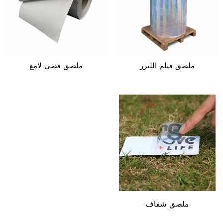
ملصق فيلم الليزر
ملصق فضي لامع
ملصق شفاف