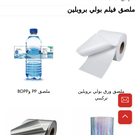
ملصق فيلم بولي بروبلين
ملصق ورق بولي بروبلين
ملصق PP وBOPP
تركيبي