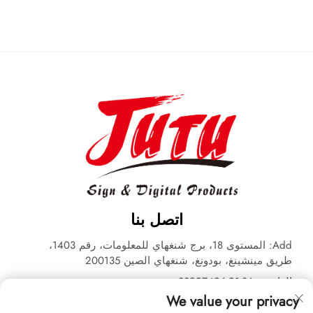
اتصل بنا
Add: المستوى 18، برج شنغهاي للمعلومات، رقم 1403،
طريق مينشينغ، بودونغ، شنغهاي الصين 200135
الهاتف:
+86-21-33927426
We value your privacy
البريد الإلكتروني:
[email protected]