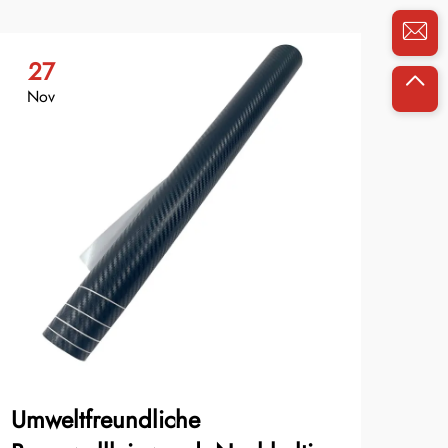
27
2
Nov
No
Umweltfreundliche
lei