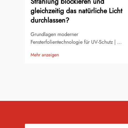
Strahlung blockieren und
gleichzeitig das natürliche Licht
durchlassen?
Grundlagen moderner
Fensterfolientechnologie für UV-Schutz | Die
Fensterfolientechnologie hat sich im Laufe
Mehr anzeigen
der Jahre erheblich weiterentwickelt und
bietet heute ein beeindruckendes
Gleichgewicht zwischen UV-Schutz und
natürlicher Lichtdurchlässigkeit. Moderne
Fensterfolienlösungen...