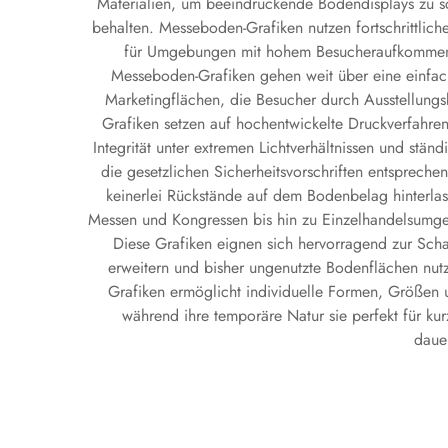
Materialien, um beeindruckende Bodendisplays zu s
behalten. Messeboden-Grafiken nutzen fortschrittlich
für Umgebungen mit hohem Besucheraufkommen m
Messeboden-Grafiken gehen weit über eine einfache 
Marketingflächen, die Besucher durch Ausstellungs
Grafiken setzen auf hochentwickelte Druckverfahren 
Integrität unter extremen Lichtverhältnissen und s
die gesetzlichen Sicherheitsvorschriften entsprec
keinerlei Rückstände auf dem Bodenbelag hinterlas
Messen und Kongressen bis hin zu Einzelhandelsumg
Diese Grafiken eignen sich hervorragend zur Scha
erweitern und bisher ungenutzte Bodenflächen nut
Grafiken ermöglicht individuelle Formen, Größen u
während ihre temporäre Natur sie perfekt für k
dauer