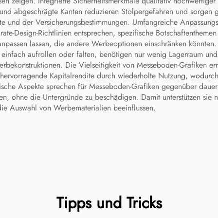
n zeigen. Integrierte Sicherheitsmerkmale qualitativ hochwertige
 und abgeschrägte Kanten reduzieren Stolpergefahren und sorgen gl
orte und der Versicherungsbestimmungen. Umfangreiche Anpassung
orate-Design-Richtlinien entsprechen, spezifische Botschaftentheme
passen lassen, die andere Werbeoptionen einschränken könnten. L
 einfach aufrollen oder falten, benötigen nur wenig Lagerraum un
rbekonstruktionen. Die Vielseitigkeit von Messeboden-Grafiken er
e hervorragende Kapitalrendite durch wiederholte Nutzung, wodurc
sche Aspekte sprechen für Messeboden-Grafiken gegenüber dauerh
nen, ohne die Untergründe zu beschädigen. Damit unterstützen sie 
die Auswahl von Werbematerialien beeinflussen.
Tipps und Tricks