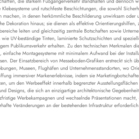
chaffen, die starkem Fußgängerverkehr standhalten und dennoch wä
e Klebesysteme und rutschfeste Beschichtungen, die sowohl Sicherhe
achen, in denen herkömmliche Beschilderung unwirksam oder unp
Dekoration hinaus; sie dienen als effektive Orientierungshilfen, z
bereiche leiten und gleichzeitig zentrale Botschaften sowie Unte
wie UV-beständige Tinten, laminierte Schutzschichten und spezielle 
tändigem Publikumsverkehr erhalten. Zu den technischen Merkmalen 
hen, einfache Montagesysteme mit minimalem Aufwand bei der Instal
sen. Der Einsatzbereich von Messeboden-Grafiken erstreckt sich üb
ebungen, Museen, Flughäfen und Unternehmensstandorten, wo Orien
ffung immersiver Markenerlebnisse, indem sie Marketingbotschaften
zen, um den Werbeeffekt innerhalb begrenzter Ausstellungsflächen 
nd Designs, die sich an einzigartige architektonische Gegebenheit
urzfristige Werbekampagnen und wechselnde Präsentationen macht, d
hafte Veränderungen an der bestehenden Infrastruktur erforderlich