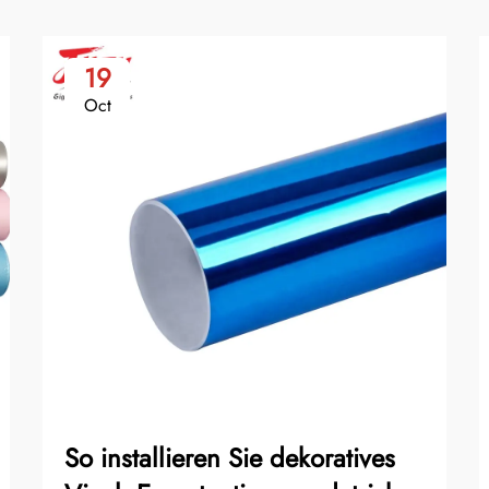
19
Oct
So installieren Sie dekoratives