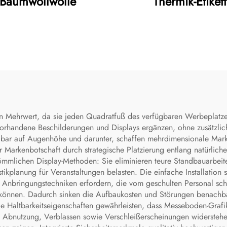
Baumwollwolle
Thermik-Etikett
 Mehrwert, da sie jeden Quadratfuß des verfügbaren Werbeplatze
vorhandene Beschilderungen und Displays ergänzen, ohne zusätzli
telbar auf Augenhöhe und darunter, schaffen mehrdimensionale Ma
r Markenbotschaft durch strategische Platzierung entlang natürlic
ömmlichen Display-Methoden: Sie eliminieren teure Standbauarbeit
kplanung für Veranstaltungen belasten. Die einfache Installation st
 Anbringungstechniken erfordern, die vom geschulten Personal sc
 können. Dadurch sinken die Aufbaukosten und Störungen benachbar
Haltbarkeitseigenschaften gewährleisten, dass Messeboden-Grafike
Abnutzung, Verblassen sowie Verschleißerscheinungen widerstehen