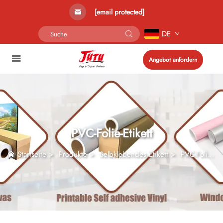
[email protected]
DE
Angebot anfordern
PVC-Folie-Etikett
Startseite
>
Produkte
>
Selbklebendes Etikett
>
PVC-Folie-Etikett