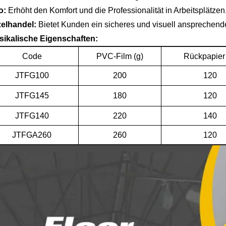
o:
Erhöht den Komfort und die Professionalität in Arbeitsplätzen
zelhandel:
Bietet Kunden ein sicheres und visuell ansprechend
sikalische Eigenschaften:
Code
PVC-Film (g)
Rückpapier 
JTFG100
200
120
JTFG145
180
120
JTFG140
220
140
JTFGA260
260
120