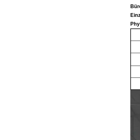
Bür
Ein
Phy