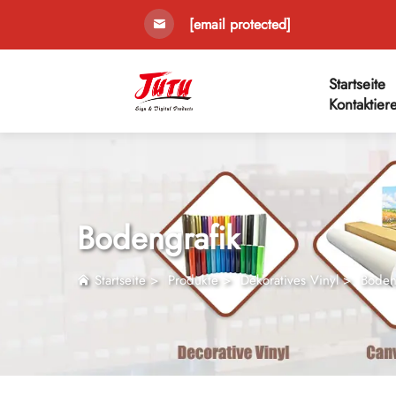
[email protected]
Startseite
Kontaktier
Bodengrafik
Startseite
>
Produkte
>
Dekoratives Vinyl
>
Boden