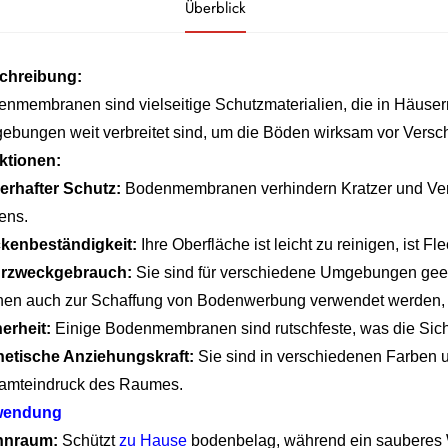
Überblick
chreibung:
nmembranen sind vielseitige Schutzmaterialien, die in Häuser
bungen weit verbreitet sind, um die Böden wirksam vor Versc
ktionen:
erhafter Schutz:
Bodenmembranen verhindern Kratzer und Vers
ens.
ckenbeständigkeit:
Ihre Oberfläche ist leicht zu reinigen, ist 
rzweckgebrauch:
Sie sind für verschiedene Umgebungen geei
en auch zur Schaffung von Bodenwerbung verwendet werden, u
herheit:
Einige Bodenmembranen sind rutschfeste, was die Sicher
hetische Anziehungskraft:
Sie sind in verschiedenen Farben u
amteindruck des Raumes.
endung
nraum:
Schützt
zu Hause
bodenbelag, während ein sauberes 