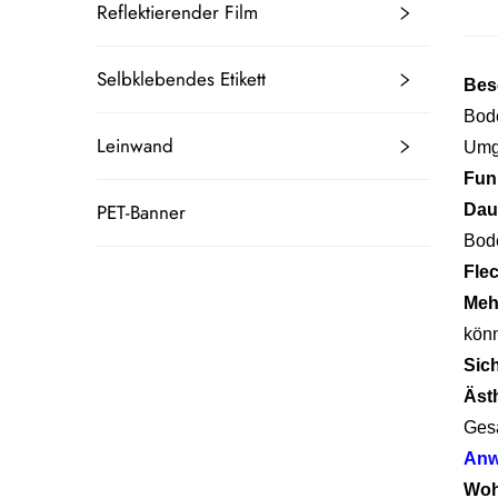
Reflektierender Film
Selbklebendes Etikett
Bes
Bode
Leinwand
Umge
Fun
PET-Banner
Dau
Bod
Fle
Meh
könn
Sic
Äst
Ges
Anw
Woh