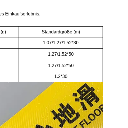
.
es Einkaufserlebnis.
(g)
Standardgröße (m)
1.07/1.27/1.52*30
1.27/1.52*50
1.27/1.52*50
1.2*30