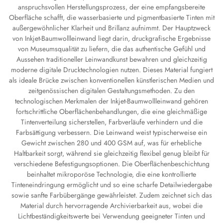
anspruchsvollen Herstellungsprozess, der eine empfangsbereite
Oberfläche schafft, die wasserbasierte und pigmentbasierte Tinten mit
außergewöhnlicher Klarheit und Brillanz aufnimmt. Der Hauptzweck
von Inkjet-Baumwollleinwand liegt darin, druckgrafische Ergebnisse
von Museumsqualität zu liefern, die das authentische Gefühl und
Aussehen traditioneller Leinwandkunst bewahren und gleichzeitig
moderne digitale Drucktechnologien nutzen. Dieses Material fungiert
als ideale Brücke zwischen konventionellen künstlerischen Medien und
zeitgenössischen digitalen Gestaltungsmethoden. Zu den
technologischen Merkmalen der Inkjet-Baumwollleinwand gehören
fortschrittliche Oberflächenbehandlungen, die eine gleichmäßige
Tintenverteilung sicherstellen, Farbverläufe verhindern und die
Farbsättigung verbessern. Die Leinwand weist typischerweise ein
Gewicht zwischen 280 und 400 GSM auf, was für erhebliche
Haltbarkeit sorgt, während sie gleichzeitig flexibel genug bleibt für
verschiedene Befestigungsoptionen. Die Oberflächenbeschichtung
beinhaltet mikroporöse Technologie, die eine kontrollierte
Tinteneindringung ermöglicht und so eine scharfe Detailwiedergabe
sowie sanfte Farbübergänge gewährleistet. Zudem zeichnet sich das
Material durch hervorragende Archivierbarkeit aus, wobei die
Lichtbeständigkeitswerte bei Verwendung geeigneter Tinten und