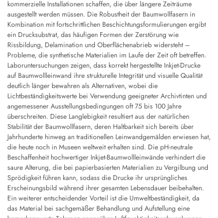
kommerzielle Installationen schaffen, die über längere Zeiträume
ausgestellt werden müssen. Die Robustheit der Baumwollfasern in
Kombination mit fortschrittlichen Beschichtungsformulierungen ergibt
ein Drucksubstrat, das häufigen Formen der Zerstörung wie
Rissbildung, Delamination und Oberflächenabrieb widersteht –
Probleme, die synthetische Materialien im Laufe der Zeit oft betreffen.
Laboruntersuchungen zeigen, dass korrekt hergestellte Inkjet-Drucke
auf Baumwollleinwand ihre strukturelle Integrität und visuelle Qualität
deutlich länger bewahren als Alternativen, wobei die
Lichtbeständigkeitswerte bei Verwendung geeigneter Archivtinten und
angemessener Ausstellungsbedingungen oft 75 bis 100 Jahre
überschreiten. Diese Langlebigkeit resultiert aus der natürlichen
Stabilität der Baumwollfasern, deren Haltbarkeit sich bereits über
Jahrhunderte hinweg an traditionellen Leinwandgemälden erwiesen hat,
die heute noch in Museen weltweit erhalten sind. Die pH-neutrale
Beschaffenheit hochwertiger Inkjet-Baumwollleinwände verhindert die
saure Alterung, die bei papierbasierten Materialien zu Vergilbung und
Sprödigkeit führen kann, sodass die Drucke ihr ursprüngliches
Erscheinungsbild während ihrer gesamten Lebensdauer beibehalten.
Ein weiterer entscheidender Vorteil ist die Umweltbeständigkeit, da
das Material bei sachgemäßer Behandlung und Aufstellung eine