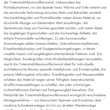
der Tintenstrahl-Baumwollleinwand, insbesondere bei
Porträtaufnahmen, wo die dezente Textur Wärme und Tiefe verleiht und
die emotionale Verbindung zwischen Motiv und Betrachter verstärkt.
Hochzeitsfotografen und Portraitkünstler nutzen dieses Material, um
druckreife Abzüge von bleibendem Wert anzufertigen, die
Generationen lang von Familien geschätzt werden, und nutzen dabei
die langlebigen Eigenschaften und die hochwertige Ästhetik, die
höhere Preismodelle rechtfertigen. Zu den kommerziellen
Anwendungen zählen Innenarchitektur, Unternehmensinstallationen,
Einzelhandelsdisplays und Gastgewerbeumgebungen, in denen
visueller Impact und Langlebigkeit entscheidende Faktoren sind. Die
Möglichkeit, Sondergrößen ohne Mindestbestellmengen herzustellen,
macht die Tintenstrahl-Baumwollleinwand ideal für individuelle
architektonische Räume, spezielle Installationen und Einzelprojekte, die
präzise Maßvorgaben erfordern. Eventfotografen und Messeaussteller
schätzen das Material wegen seiner Fähigkeit, beeindruckende
Großformatausstellungen zu schaffen, die unter schwierigen
Lichtverhältnissen Klarheit und Farbgenauigkeit bewahren. Die
Flexibilität der Tintenstrahl-Baumwollleinwand ermöglicht verschiedene
Montageverfahren – von klassischem Spannen und Einrahmen über
moderne Schwebemontagen bis hin zur direkten Wandmontage