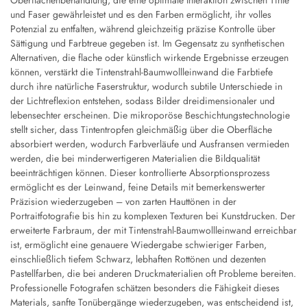
Oberflächenbehandlung, die eine optimale Interaktion zwischen Tinte
und Faser gewährleistet und es den Farben ermöglicht, ihr volles
Potenzial zu entfalten, während gleichzeitig präzise Kontrolle über
Sättigung und Farbtreue gegeben ist. Im Gegensatz zu synthetischen
Alternativen, die flache oder künstlich wirkende Ergebnisse erzeugen
können, verstärkt die Tintenstrahl-Baumwollleinwand die Farbtiefe
durch ihre natürliche Faserstruktur, wodurch subtile Unterschiede in
der Lichtreflexion entstehen, sodass Bilder dreidimensionaler und
lebensechter erscheinen. Die mikroporöse Beschichtungstechnologie
stellt sicher, dass Tintentropfen gleichmäßig über die Oberfläche
absorbiert werden, wodurch Farbverläufe und Ausfransen vermieden
werden, die bei minderwertigeren Materialien die Bildqualität
beeinträchtigen können. Dieser kontrollierte Absorptionsprozess
ermöglicht es der Leinwand, feine Details mit bemerkenswerter
Präzision wiederzugeben – von zarten Hauttönen in der
Portraitfotografie bis hin zu komplexen Texturen bei Kunstdrucken. Der
erweiterte Farbraum, der mit Tintenstrahl-Baumwollleinwand erreichbar
ist, ermöglicht eine genauere Wiedergabe schwieriger Farben,
einschließlich tiefem Schwarz, lebhaften Rottönen und dezenten
Pastellfarben, die bei anderen Druckmaterialien oft Probleme bereiten.
Professionelle Fotografen schätzen besonders die Fähigkeit dieses
Materials, sanfte Tonübergänge wiederzugeben, was entscheidend ist,