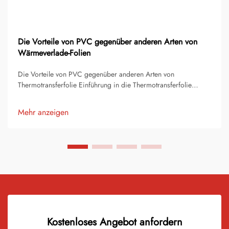
Die Vorteile von PVC gegenüber anderen Arten von
Wärmeverlade-Folien
Die Vorteile von PVC gegenüber anderen Arten von
Thermotransferfolie Einführung in die Thermotransferfolie
Thermotransferfolie ist eine der beliebtesten Methoden zur
Individualisierung von Bekleidung, Accessoires und
Mehr anzeigen
Werbeartikeln. Es handelt sich um ein dünnes, flexibles
Material, das...
Kostenloses Angebot anfordern