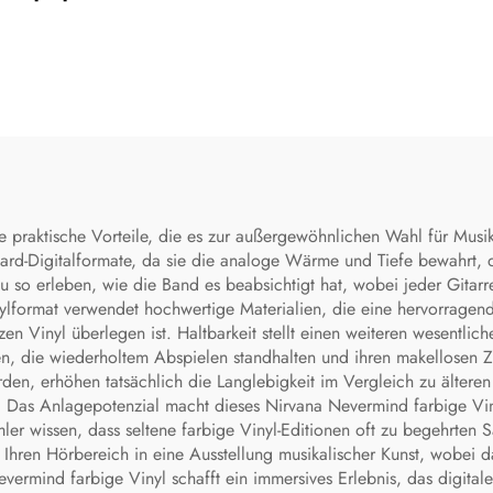
he praktische Vorteile, die es zur außergewöhnlichen Wahl für M
ndard-Digitalformate, da sie die analoge Wärme und Tiefe bewahrt, d
so erleben, wie die Band es beabsichtigt hat, wobei jeder Gitarren
lformat verwendet hochwertige Materialien, die eine hervorragend
n Vinyl überlegen ist. Haltbarkeit stellt einen weiteren wesentlic
en, die wiederholtem Abspielen standhalten und ihren makellosen 
den, erhöhen tatsächlich die Langlebigkeit im Vergleich zu ältere
bt. Das Anlagepotenzial macht dieses Nirvana Nevermind farbige Viny
ler wissen, dass seltene farbige Vinyl-Editionen oft zu begehrten
 Ihren Hörbereich in eine Ausstellung musikalischer Kunst, wobei da
evermind farbige Vinyl schafft ein immersives Erlebnis, das digital