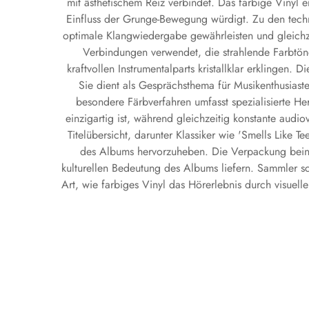
mit ästhetischem Reiz verbindet. Das farbige Vinyl 
Einfluss der Grunge-Bewegung würdigt. Zu den tech
optimale Klangwiedergabe gewährleisten und gleichzei
Verbindungen verwendet, die strahlende Farbtöne
kraftvollen Instrumentalparts kristallklar erklinge
Sie dient als Gesprächsthema für Musikenthusiast
besondere Färbverfahren umfasst spezialisierte He
einzigartig ist, während gleichzeitig konstante audi
Titelübersicht, darunter Klassiker wie 'Smells Like 
des Albums hervorzuheben. Die Verpackung beinha
kulturellen Bedeutung des Albums liefern. Sammler s
Art, wie farbiges Vinyl das Hörerlebnis durch visuel