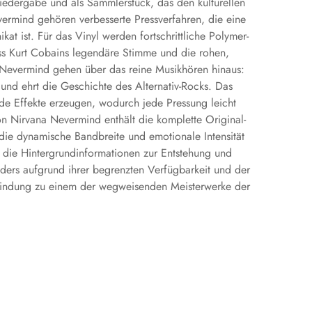
wiedergabe und als Sammlerstück, das den kulturellen
rmind gehören verbesserte Pressverfahren, die eine
t ist. Für das Vinyl werden fortschrittliche Polymer-
ass Kurt Cobains legendäre Stimme und die rohen,
na Nevermind gehen über das reine Musikhören hinaus:
und ehrt die Geschichte des Alternativ-Rocks. Das
nde Effekte erzeugen, wodurch jede Pressung leicht
von Nirvana Nevermind enthält die komplette Original-
m die dynamische Bandbreite und emotionale Intensität
 die Hintergrundinformationen zur Entstehung und
ders aufgrund ihrer begrenzten Verfügbarkeit und der
Verbindung zu einem der wegweisenden Meisterwerke der