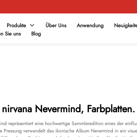
Produkte
Über Uns
Anwendung
Neuigkeit
en Sie uns
Blog
nirvana Nevermind, Farbplatten.
nd repräsentiert eine hochwertige Sammleredition eines der einflu
lle Pressung verwandelt das ikonische Album Nevermind in ein visu