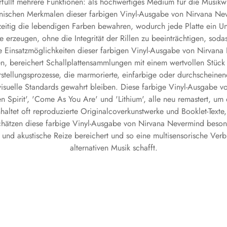
erfüllt mehrere Funktionen: als hochwertiges Medium für die Musik
nischen Merkmalen dieser farbigen Vinyl-Ausgabe von Nirvana Neve
tig die lebendigen Farben bewahren, wodurch jede Platte ein Unika
 erzeugen, ohne die Integrität der Rillen zu beeinträchtigen, sod
n. Die Einsatzmöglichkeiten dieser farbigen Vinyl-Ausgabe von Nirva
en, bereichert Schallplattensammlungen mit einem wertvollen Stück 
rstellungsprozesse, die marmorierte, einfarbige oder durchscheine
ovisuelle Standards gewahrt bleiben. Diese farbige Vinyl-Ausgabe 
Teen Spirit', 'Come As You Are' und 'Lithium', alle neu remastert, u
ltet oft reproduzierte Originalcoverkunstwerke und Booklet-Texte,
chätzen diese farbige Vinyl-Ausgabe von Nirvana Nevermind beson
le und akustische Reize bereichert und so eine multisensorische 
alternativen Musik schafft.