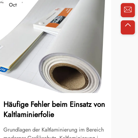
Oct
No
Häufige Fehler beim Einsatz von
So 
Kaltlaminierfolie
Bau
Pro
Grundlagen der Kaltlaminierung im Bereich