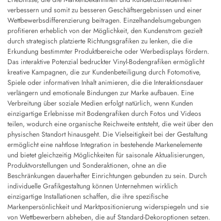
verbessern und somit zu besseren Geschäftsergebnissen und einer
Wettbewerbsdifferenzierung beitragen. Einzelhandelsumgebungen
profitieren erheblich von der Möglichkeit, den Kundenstrom gezielt
durch strategisch platzierte Richtungsgrafiken zu lenken, die die
Erkundung bestimmter Produktbereiche oder Werbedisplays fördern.
Das interaktive Potenzial bedruckter Vinyl-Bodengrafiken ermöglicht
kreative Kampagnen, die zur Kundenbeteiligung durch Fotomotive,
Spiele oder informativen Inhalt animieren, die die Interaktionsdauer
verlängern und emotionale Bindungen zur Marke aufbauen. Eine
Verbreitung über soziale Medien erfolgt natürlich, wenn Kunden
einzigartige Erlebnisse mit Bodengrafiken durch Fotos und Videos
teilen, wodurch eine organische Reichweite entsteht, die weit über den
physischen Standort hinausgeht. Die Vielseitigkeit bei der Gestaltung
ermöglicht eine nahtlose Integration in bestehende Markenelemente
und bietet gleichzeitig Möglichkeiten für saisonale Aktualisierungen,
Produktvorstellungen und Sonderaktionen, ohne an die
Beschränkungen dauerhafter Einrichtungen gebunden zu sein. Durch
individuelle Grafikgestaltung können Unternehmen wirklich
einzigartige Installationen schaffen, die ihre spezifische
Markenpersönlichkeit und Marktpositionierung widerspiegeln und sie
von Wettbewerbern abheben, die auf Standard-Dekoroptionen setzen.