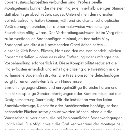
Bodenaustauschprojekten verbunden sind. Professionelle
Montageteams können die meisten Projekte innerhalb weniger Stunden
statt über Tage abschließen, sodass Unternehmen den normalen
Betrieb aufrechterhalten können, während sie dramatische optische
Veränderungen erzielen, für die normalerweise wochenlange
Bauarbeiten nötig wären. Der Vorbereitungsaufwand ist im Vergleich
zu konventionellen Bodenbelägen minimal, da bedruckte Vinyl-
Bodengrafiken direkt auf bestehenden Oberflächen haften –
einschließlich Beton, Fliesen, Holz und den meisten handelsüblichen
Bodenmaterialien – ohne dass eine Entfernung oder umfangreiche
Vorbehandlung erforderlich ist. Diese Kompatibilität reduziert die
Projektkosten erheblich und erhält gleichzeitig die Investition in die
vorhandene Bodeninfrastruktur. Die Präzisionsschneidetechnologie
sorgt für einen perfekten Sitz um Hindernisse,
Einrichtungsgegenstände und unregelmäßige Bereiche herum und
macht kostspielige Sonderanfertigungen oder Kompromisse bei der
Designumsetzung überflüssig. Für die Installation werden keine
Spezialwerkzeuge, Klebstoffe oder Aushärtezeiten benötigt, sodass
behandelte Flächen sofort genutzt werden können, ohne auf die
Wartezeiten zu verzichten, die bei herkömmlichen Bodenverlegungen
üblich sind. Die Möglichkeit, die Grafiken während der Montage neu
auszurichten, gewährleistet eine perfekte Ausrichtung und vermeidet