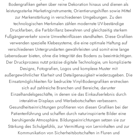
Bodengrafiken gehen über reine Dekoration hinaus und dienen als
leistungsstarke Marketinginstrumente, Orientierungshilfen sowie Mittel
zur Markenstärkung in verschiedenen Umgebungen. Zu den
technologischen Merkmalen zählen modernste UV-beständige
Druckfarben, die Farbbrillanz bewahren und gleichzeitig starkem
Fußgängerverkehr sowie Umwelteinflüssen standhalten. Diese Grafiken
verwenden spezielle Klebesysteme, die eine optimale Haftung auf
verschiedenen Untergrundarten gewährleisten und somit eine lange
Lebensdauer bieten, ohne die Integrität des Bodens zu beeinträchtigen.
Der Druckprozess nutzt präzise digitale Technologie, um komplizierte
Designs, Fotografien, Logos und komplexe Muster mit
außergewöhnlicher Klarheit und Detailgenauigkeit wiederzugeben. Die
Einsatzmöglichkeiten für bedruckte Vinyl-Bodengrafiken erstrecken
sich auf zahlreiche Branchen und Bereiche, darunter
Einzelhandelsgeschäfte, in denen sie das Einkaufserlebnis durch
interaktive Displays und Werbebotschaften verbessern.
Gesundheitseinrichtungen profitieren von diesen Grafiken bei der
Patientenführung und schaffen durch naturinspirierte Bilder eine
beruhigende Atmosphäre. Bildungseinrichtungen setzen sie zur
Stärkung des Schulgefühls, zur Vermittlung von Lerninhalten und zur
Kommunikation von Sicherheitsbotschaften in Fluren und