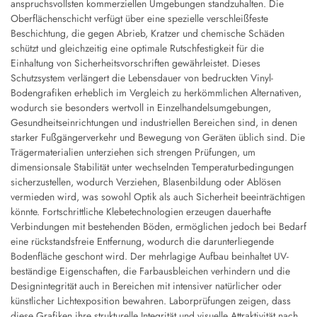
anspruchsvollsten kommerziellen Umgebungen standzuhalten. Die
Oberflächenschicht verfügt über eine spezielle verschleißfeste
Beschichtung, die gegen Abrieb, Kratzer und chemische Schäden
schützt und gleichzeitig eine optimale Rutschfestigkeit für die
Einhaltung von Sicherheitsvorschriften gewährleistet. Dieses
Schutzsystem verlängert die Lebensdauer von bedruckten Vinyl-
Bodengrafiken erheblich im Vergleich zu herkömmlichen Alternativen,
wodurch sie besonders wertvoll in Einzelhandelsumgebungen,
Gesundheitseinrichtungen und industriellen Bereichen sind, in denen
starker Fußgängerverkehr und Bewegung von Geräten üblich sind. Die
Trägermaterialien unterziehen sich strengen Prüfungen, um
dimensionsale Stabilität unter wechselnden Temperaturbedingungen
sicherzustellen, wodurch Verziehen, Blasenbildung oder Ablösen
vermieden wird, was sowohl Optik als auch Sicherheit beeinträchtigen
könnte. Fortschrittliche Klebetechnologien erzeugen dauerhafte
Verbindungen mit bestehenden Böden, ermöglichen jedoch bei Bedarf
eine rückstandsfreie Entfernung, wodurch die darunterliegende
Bodenfläche geschont wird. Der mehrlagige Aufbau beinhaltet UV-
beständige Eigenschaften, die Farbausbleichen verhindern und die
Designintegrität auch in Bereichen mit intensiver natürlicher oder
künstlicher Lichtexposition bewahren. Laborprüfungen zeigen, dass
diese Grafiken ihre strukturelle Integrität und visuelle Attraktivität nach