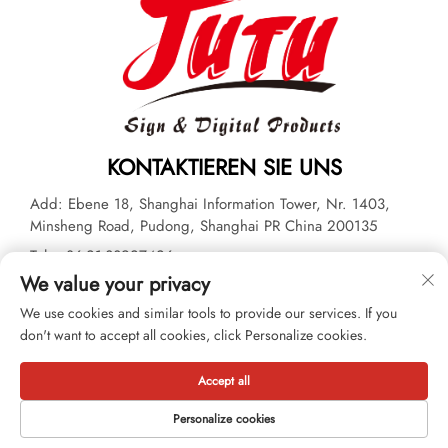
KONTAKTIEREN SIE UNS
Add: Ebene 18, Shanghai Information Tower, Nr. 1403,
Minsheng Road, Pudong, Shanghai PR China 200135
Tel.:
+86-21-33927426
We value your privacy
E-Mail:
[email protected]
We use cookies and similar tools to provide our services. If you
don't want to accept all cookies, click Personalize cookies.
Urheberrecht © 2026 JUTU New Materials Technology Limited
Alle Rechte vorbehalten. -
Datenschutzrichtlinie
Accept all
Personalize cookies